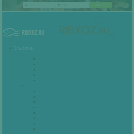
О рыбалке
Снасти
Зимние удочки
Кружки и жерлицы
Поплавок
Спиннинг
Фидер
Рыба
Голавль
Густера
Ёрш
Карась
Карп
Лещ
Линь
Окунь