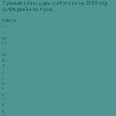
Лунный календарь рыболова на 2026 год
(клёв рыбы по луне)
январь
пн
вт
ср
чт
пт
сб
вс
1
2
3
4
5
6
7
8
9