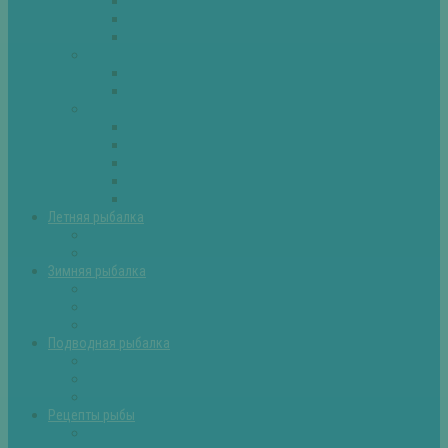
Плотва
Щука
Другие
Полезные советы
Советы и секреты
Самоделки для рыбалки
Экипировка
Костюмы и сапоги
Лодки
Палатки
Эхолоты и другое
Ящики, буры и др
Летняя рыбалка
Летняя рыбалка советы
Прикормки и насадки
Зимняя рыбалка
Зимняя рыбалка — общие советы
Зимние насадки, оснастки
Зимние прикормки
Подводная рыбалка
Подводная рыбалка общие советы
Снаряжение для подводной охоты
Оружие для подводной рыбалки
Рецепты рыбы
Салаты с рыбой