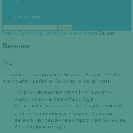
Вторые блюда из рыбы
Первые блюда (уха,суп)
Пироги из рыбы
Прогноз клева
Главная
Прогнозы рыбалки
Московская область
Внуково
Внуково
0
1674
Специально для рыбаков Внукова. На сайте Рыбхоз —
все о рыбе и рыбалке, Вы можете посмотреть:
Подробный прогноз клева 🎣 в Внукове и
окрестностях на ближайшие 3 дня
Указан клёв рыбы с учетом фаз луны и клёв 👍,
учитывающий погоду в Внукове (влияние
даления, направления и скорости ветра, волны
🐟 на водоемах и др.)