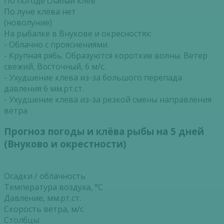
По погоде слабый клёв
По луне клёва нет
(новолуние)
На рыбалке в Внукове и окресностях:
- Облачно с прояснениями.
- Крупная рябь. Образуются короткие волны. Ветер
свежий, Восточный, 6 м/с.
- Ухудшение клева из-за большого перепада
давления 6 мм.рт.ст.
- Ухудшение клева из-за резкой смены направления
ветра
Прогноз погоды и клёва рыбы на 5 дней
(Внуково и окрестности)
Осадки / облачность
Температура воздуха, °С
Давление, мм.рт.ст.
Скорость ветра, м/с
Столбцы: