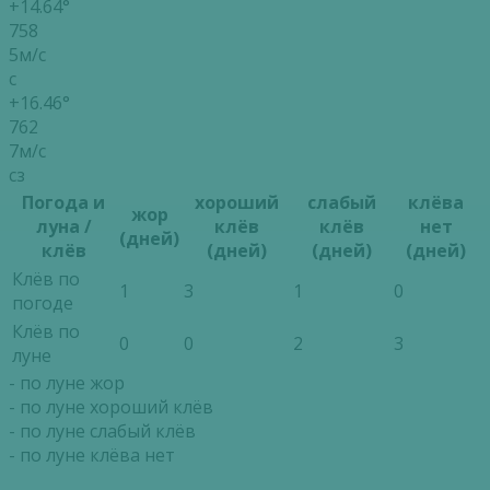
+14.64°
758
5м/с
с
+16.46°
762
7м/с
сз
Погода и
хороший
слабый
клёва
жор
луна /
клёв
клёв
нет
(дней)
клёв
(дней)
(дней)
(дней)
Клёв по
1
3
1
0
погоде
Клёв по
0
0
2
3
луне
- по луне жор
- по луне хороший клёв
- по луне слабый клёв
- по луне клёва нет