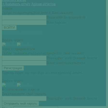
+
Добавить отчет
Архив отчетов
Войти
Добро пожаловать!
Войдите в Ваш аккаунт
Ваше имя пользователя
Ваш пароль
Вы забыли свой пароль?
Войти через:
Зарегистрироваться
Добро пожаловать!
Зарегистрируйте свой аккаунт
Ваш адрес электронной почты
Ваше имя пользователя
Пароль будет выслан Вам по электронной почте.
Войти через:
Всоатновление пароля
Восстановите свой пароль
Ваш адрес электронной почты