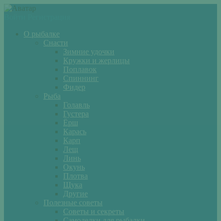
Войти
Регистрация
О рыбалке
Снасти
Зимние удочки
Кружки и жерлицы
Поплавок
Спиннинг
Фидер
Рыба
Голавль
Густера
Ёрш
Карась
Карп
Лещ
Линь
Окунь
Плотва
Щука
Другие
Полезные советы
Советы и секреты
Самоделки для рыбалки