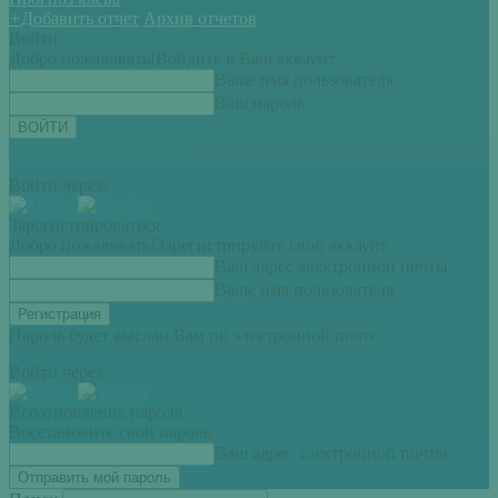
+
Добавить отчет
Архив отчетов
Войти
Добро пожаловать!
Войдите в Ваш аккаунт
Ваше имя пользователя
Ваш пароль
Вы забыли свой пароль?
Войти через:
Зарегистрироваться
Добро пожаловать!
Зарегистрируйте свой аккаунт
Ваш адрес электронной почты
Ваше имя пользователя
Пароль будет выслан Вам по электронной почте.
Войти через:
Всоатновление пароля
Восстановите свой пароль
Ваш адрес электронной почты