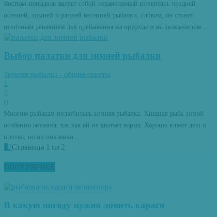
Костюм-поплавок являет собой незаменимый инвентарь поздней
осенней, зимней и ранней весенней рыбалки, словом, он станет
отличным решением для пребывания на природе и на заледенелом...
Выбор палатки для зимней рыбалки
Зимняя рыбалка - общие советы
1
2
0
Многим рыбакам полюбилась зимняя рыбалка. Хищная рыба зимой
особенно активна, так как ей не хватает корма. Хорошо клюет лещ и
плотва, но их поклевки...
1
2
Страница 1 из 2
ПОПУЛЯРНОЕ
В какую погоду нужно ловить карася