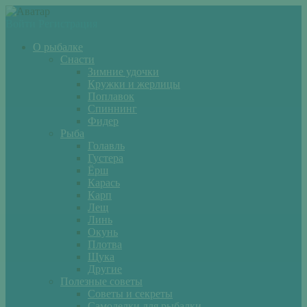
Войти
Регистрация
О рыбалке
Снасти
Зимние удочки
Кружки и жерлицы
Поплавок
Спиннинг
Фидер
Рыба
Голавль
Густера
Ёрш
Карась
Карп
Лещ
Линь
Окунь
Плотва
Щука
Другие
Полезные советы
Советы и секреты
Самоделки для рыбалки