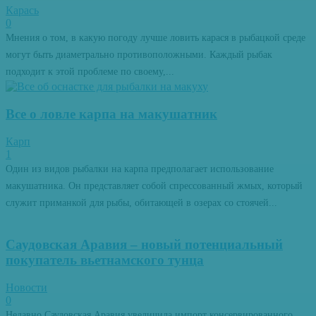
Карась
0
Мнения о том, в какую погоду лучше ловить карася в рыбацкой среде
могут быть диаметрально противоположными. Каждый рыбак
подходит к этой проблеме по своему,...
Все о ловле карпа на макушатник
Карп
1
Один из видов рыбалки на карпа предполагает использование
макушатника. Он представляет собой спрессованный жмых, который
служит приманкой для рыбы, обитающей в озерах со стоячей...
Саудовская Аравия – новый потенциальный
покупатель вьетнамского тунца
Новости
0
Недавно Саудовская Аравия увеличила импорт консервированного