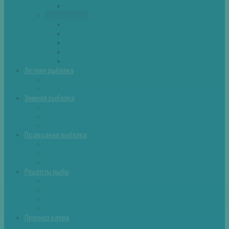
Самоделки для рыбалки
Экипировка
Костюмы и сапоги
Лодки
Палатки
Эхолоты и другое
Ящики, буры и др
Летняя рыбалка
Летняя рыбалка советы
Прикормки и насадки
Зимняя рыбалка
Зимняя рыбалка — общие советы
Зимние насадки, оснастки
Зимние прикормки
Подводная рыбалка
Подводная рыбалка общие советы
Снаряжение для подводной охоты
Оружие для подводной рыбалки
Рецепты рыбы
Салаты с рыбой
Вторые блюда из рыбы
Первые блюда (уха,суп)
Пироги из рыбы
Прогноз клева