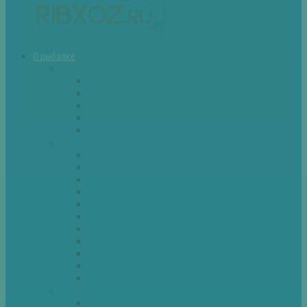
О рыбалке
Снасти
Зимние удочки
Кружки и жерлицы
Поплавок
Спиннинг
Фидер
Рыба
Голавль
Густера
Ёрш
Карась
Карп
Лещ
Линь
Окунь
Плотва
Щука
Другие
Полезные советы
Советы и секреты