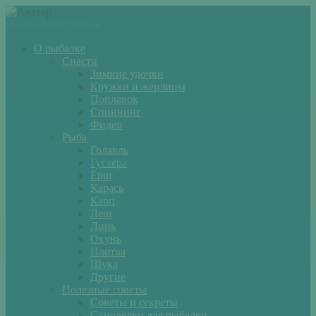
Войти
Регистрация
О рыбалке
Снасти
Зимние удочки
Кружки и жерлицы
Поплавок
Спиннинг
Фидер
Рыба
Голавль
Густера
Ёрш
Карась
Карп
Лещ
Линь
Окунь
Плотва
Щука
Другие
Полезные советы
Советы и секреты
Самоделки для рыбалки