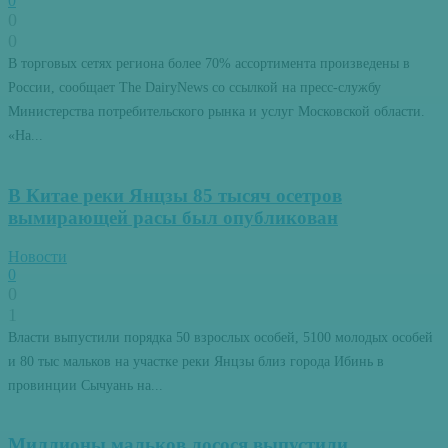
0
0
0
В торговых сетях региона более 70% ассортимента произведены в
России, сообщает The DairyNews со ссылкой на пресс-службу
Министерства потребительского рынка и услуг Московской области.
«На...
В Китае реки Янцзы 85 тысяч осетров
вымирающей расы был опубликован
Новости
0
0
1
Власти выпустили порядка 50 взрослых особей, 5100 молодых особей
и 80 тыс мальков на участке реки Янцзы близ города Ибинь в
провинции Сычуань на...
Миллионы мальков лосося выпустили