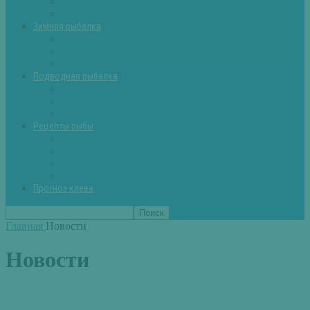
Летняя рыбалка советы
Прикормки и насадки
Зимняя рыбалка
Зимняя рыбалка — общие советы
Зимние насадки, оснастки
Зимние прикормки
Подводная рыбалка
Подводная рыбалка общие советы
Снаряжение для подводной охоты
Оружие для подводной рыбалки
Рецепты рыбы
Салаты с рыбой
Вторые блюда из рыбы
Первые блюда (уха,суп)
Пироги из рыбы
Прогноз клева
Главная
Новости
Новости