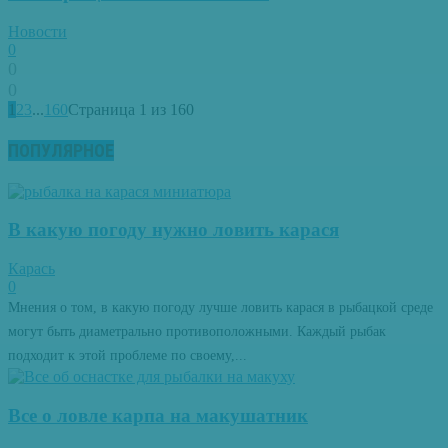
Новости
0
0
0
1
2
3
...
160
Страница 1 из 160
ПОПУЛЯРНОЕ
В какую погоду нужно ловить карася
Карась
0
Мнения о том, в какую погоду лучше ловить карася в рыбацкой среде
могут быть диаметрально противоположными. Каждый рыбак
подходит к этой проблеме по своему,...
Все о ловле карпа на макушатник