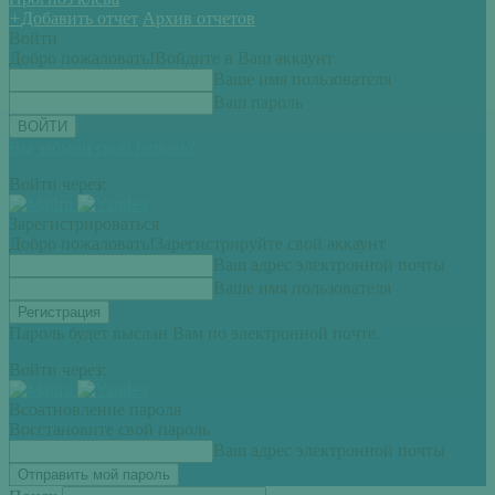
+
Добавить отчет
Архив отчетов
Войти
Добро пожаловать!
Войдите в Ваш аккаунт
Ваше имя пользователя
Ваш пароль
Вы забыли свой пароль?
Войти через:
Зарегистрироваться
Добро пожаловать!
Зарегистрируйте свой аккаунт
Ваш адрес электронной почты
Ваше имя пользователя
Пароль будет выслан Вам по электронной почте.
Войти через:
Всоатновление пароля
Восстановите свой пароль
Ваш адрес электронной почты