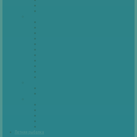
Спиннинг
Фидер
Рыба
Голавль
Густера
Ёрш
Карась
Карп
Лещ
Линь
Окунь
Плотва
Щука
Другие
Полезные советы
Советы и секреты
Самоделки для рыбалки
Экипировка
Костюмы и сапоги
Лодки
Палатки
Эхолоты и другое
Ящики, буры и др
Летняя рыбалка