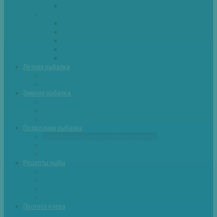
Самоделки для рыбалки
Экипировка
Костюмы и сапоги
Лодки
Палатки
Эхолоты и другое
Ящики, буры и др
Летняя рыбалка
Летняя рыбалка советы
Прикормки и насадки
Зимняя рыбалка
Зимняя рыбалка — общие советы
Зимние насадки, оснастки
Зимние прикормки
Подводная рыбалка
Подводная рыбалка общие советы
Снаряжение для подводной охоты
Оружие для подводной рыбалки
Рецепты рыбы
Салаты с рыбой
Вторые блюда из рыбы
Первые блюда (уха,суп)
Пироги из рыбы
Прогноз клева