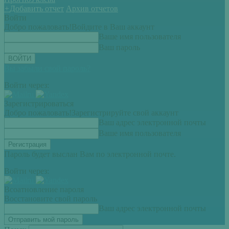
+
Добавить отчет
Архив отчетов
Войти
Добро пожаловать!
Войдите в Ваш аккаунт
Ваше имя пользователя
Ваш пароль
Вы забыли свой пароль?
Войти через:
Зарегистрироваться
Добро пожаловать!
Зарегистрируйте свой аккаунт
Ваш адрес электронной почты
Ваше имя пользователя
Пароль будет выслан Вам по электронной почте.
Войти через:
Всоатновление пароля
Восстановите свой пароль
Ваш адрес электронной почты