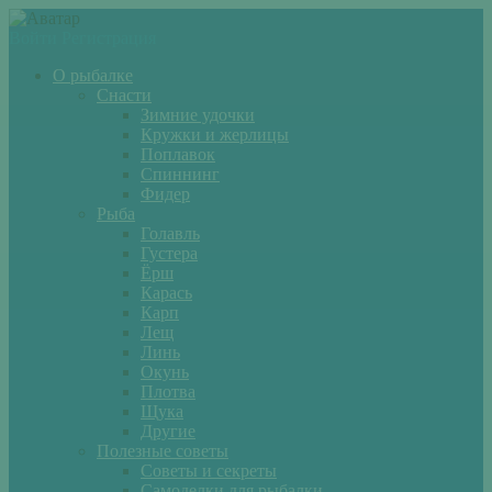
Войти
Регистрация
О рыбалке
Снасти
Зимние удочки
Кружки и жерлицы
Поплавок
Спиннинг
Фидер
Рыба
Голавль
Густера
Ёрш
Карась
Карп
Лещ
Линь
Окунь
Плотва
Щука
Другие
Полезные советы
Советы и секреты
Самоделки для рыбалки