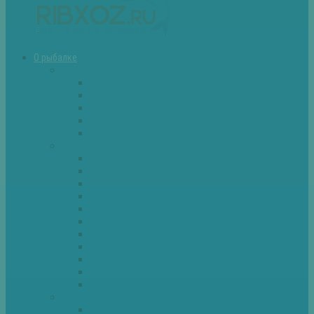
О рыбалке
Снасти
Зимние удочки
Кружки и жерлицы
Поплавок
Спиннинг
Фидер
Рыба
Голавль
Густера
Ёрш
Карась
Карп
Лещ
Линь
Окунь
Плотва
Щука
Другие
Полезные советы
Советы и секреты