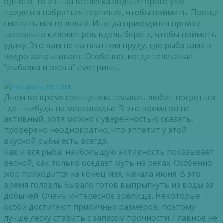
одного
,
то
из
—
за
всплеска
воды
второго
уже
придется
набраться
терпения
,
чтобы
поймать
.
Проще
сменить
место
ловли
.
Иногда
приходится
пройти
несколько
километров
вдоль
берега
,
чтобы
поймать
удачу
.
Это
вам
не
на
платном
пруду
,
где
рыба
сама
в
ведро
запрыгивает
.
Особенно
,
когда
телеканал
”
рыбалка
и
охота
”
смотришь
.
Днем
во
время
солнцепека
голавль
любит
погреться
где
—
нибудь
на
мелководье
.
В
это
время
он
не
активный
,
хотя
можно
с
уверенностью
сказать
,
проверено
неоднократно
,
что
аппетит
у
этой
вкусной
рыбы
есть
всегда
.
Как
и
вся
рыба
,
наибольшую
активность
показывает
весной
,
как
только
оседает
муть
на
реках
.
Особенно
жор
приходится
на
конец
мая
,
начала
июня
.
В
это
время
голавль
бывало
готов
выпрыгнуть
из
воды
за
добычей
.
Очень
интересное
зрелище
.
Некоторые
особи
достигают
приличных
размеров
,
поэтому
лучше
леску
ставить
с
запасом
прочности
.
Главное
не