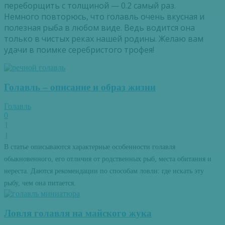
переборщить
с
толщиной
—
0
.
2
самый
раз
.
Немного
повторюсь
,
что
голавль
очень
вкусная
и
полезная
рыба
в
любом
виде
.
Ведь
водится
она
только
в
чистых
реках
нашей
родины
.
Желаю
вам
удачи
в
поимке
серебристого
трофея
!
Голавль – описание и образ жизни
Голавль
0
1
1
В статье описываются характерные особенности голавля
обыкновенного, его отличия от родственных рыб, места обитания и
нереста. Даются рекомендации по способам ловли: где искать эту
рыбу, чем она питается.
Ловля голавля на майского жука