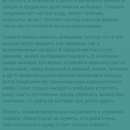
встретить
в
основном
в
реках
и
маленьких
речках
.
В
озерах
и
прудах
его
практически
не
бывает
.
Голавль
предпочитает
чистую
воду
,
любит
течение
,
перекаты
,
может
притаиться
под
склоном
дерева
,
такие
места
особенно
богаты
насекомыми
.
Голавля
можно
назвать
всеядным
,
потому
что
в
его
рацион
могут
входить
как
наживки
,
так
и
всевозможные
насадки
.
В
каждой
местности
по
разному
,
нужно
экспериментировать
.
В
основном
среди
наживок
это
жучки
,
кузнечики
зеленого
цвета
,
насекомые
,
червь
большой
и
жирный
,
малек
,
личинки
и
др
.
А
среди
большого
количества
насадок
больше
всего
предпочитает
обыкновенную
корочку
белого
хлеба
.
Стоит
только
насадить
хлебушек
и
пустить
вашу
снасть
по
течению
вдоль
переката
,
можно
без
поплавка
,
то
удача
не
заставит
вас
долго
ждать
.
Ловить
голавля
желательно
на
рассвете
в
утренней
тишине
,
обязательно
не
шуметь
,
эта
рыба
очень
чувствительна
к
шуму
.
Стоит
только
поймать