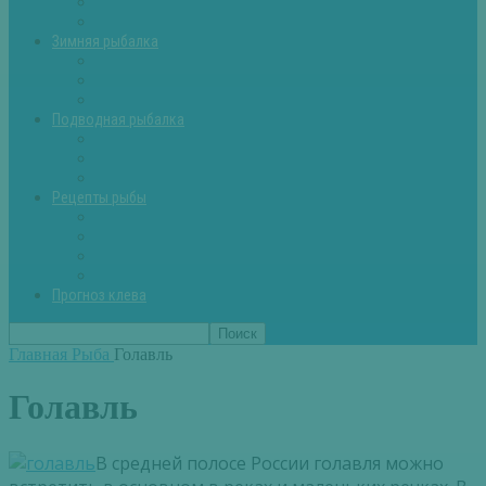
Летняя рыбалка советы
Прикормки и насадки
Зимняя рыбалка
Зимняя рыбалка — общие советы
Зимние насадки, оснастки
Зимние прикормки
Подводная рыбалка
Подводная рыбалка общие советы
Снаряжение для подводной охоты
Оружие для подводной рыбалки
Рецепты рыбы
Салаты с рыбой
Вторые блюда из рыбы
Первые блюда (уха,суп)
Пироги из рыбы
Прогноз клева
Главная
Рыба
Голавль
Голавль
В
средней
полосе
России
голавля
можно