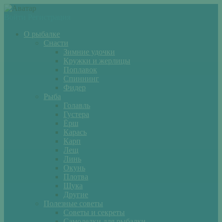
Войти
Регистрация
О рыбалке
Снасти
Зимние удочки
Кружки и жерлицы
Поплавок
Спиннинг
Фидер
Рыба
Голавль
Густера
Ёрш
Карась
Карп
Лещ
Линь
Окунь
Плотва
Щука
Другие
Полезные советы
Советы и секреты
Самоделки для рыбалки