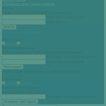
+
Добавить отчет
Архив отчетов
Войти
Добро пожаловать!
Войдите в Ваш аккаунт
Ваше имя пользователя
Ваш пароль
Вы забыли свой пароль?
Войти через:
Зарегистрироваться
Добро пожаловать!
Зарегистрируйте свой аккаунт
Ваш адрес электронной почты
Ваше имя пользователя
Пароль будет выслан Вам по электронной почте.
Войти через:
Всоатновление пароля
Восстановите свой пароль
Ваш адрес электронной почты