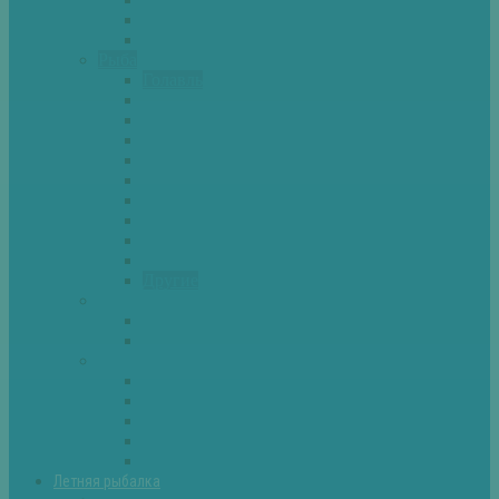
Спиннинг
Фидер
Рыба
Голавль
Густера
Ёрш
Карась
Карп
Лещ
Линь
Окунь
Плотва
Щука
Другие
Полезные советы
Советы и секреты
Самоделки для рыбалки
Экипировка
Костюмы и сапоги
Лодки
Палатки
Эхолоты и другое
Ящики, буры и др
Летняя рыбалка