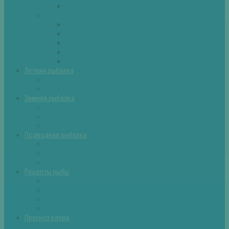
Самоделки для рыбалки
Экипировка
Костюмы и сапоги
Лодки
Палатки
Эхолоты и другое
Ящики, буры и др
Летняя рыбалка
Летняя рыбалка советы
Прикормки и насадки
Зимняя рыбалка
Зимняя рыбалка — общие советы
Зимние насадки, оснастки
Зимние прикормки
Подводная рыбалка
Подводная рыбалка общие советы
Снаряжение для подводной охоты
Оружие для подводной рыбалки
Рецепты рыбы
Салаты с рыбой
Вторые блюда из рыбы
Первые блюда (уха,суп)
Пироги из рыбы
Прогноз клева