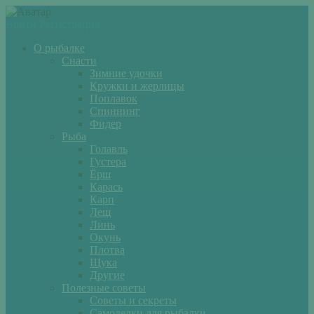
Войти
Регистрация
О рыбалке
Снасти
Зимние удочки
Кружки и жерлицы
Поплавок
Спиннинг
Фидер
Рыба
Голавль
Густера
Ёрш
Карась
Карп
Лещ
Линь
Окунь
Плотва
Щука
Другие
Полезные советы
Советы и секреты
Самоделки для рыбалки