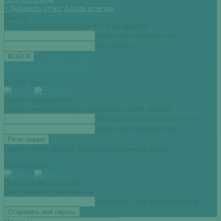
+
Добавить отчет
Архив отчетов
Войти
Добро пожаловать!
Войдите в Ваш аккаунт
Ваше имя пользователя
Ваш пароль
Вы забыли свой пароль?
Войти через:
Зарегистрироваться
Добро пожаловать!
Зарегистрируйте свой аккаунт
Ваш адрес электронной почты
Ваше имя пользователя
Пароль будет выслан Вам по электронной почте.
Войти через:
Всоатновление пароля
Восстановите свой пароль
Ваш адрес электронной почты