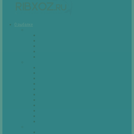
О рыбалке
Снасти
Зимние удочки
Кружки и жерлицы
Поплавок
Спиннинг
Фидер
Рыба
Голавль
Густера
Ёрш
Карась
Карп
Лещ
Линь
Окунь
Плотва
Щука
Другие
Полезные советы
Советы и секреты