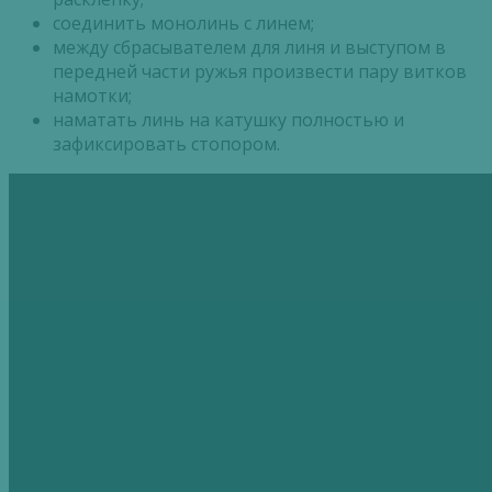
соединить монолинь с линем;
между сбрасывателем для линя и выступом в
передней части ружья произвести пару витков
намотки;
наматать линь на катушку полностью и
зафиксировать стопором.