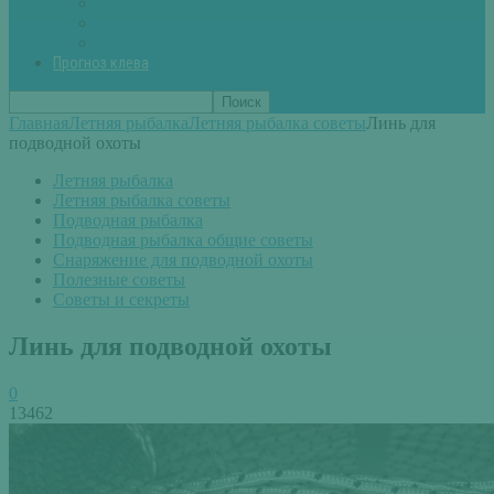
Вторые блюда из рыбы
Первые блюда (уха,суп)
Пироги из рыбы
Прогноз клева
Главная
Летняя рыбалка
Летняя рыбалка советы
Линь для
подводной охоты
Летняя рыбалка
Летняя рыбалка советы
Подводная рыбалка
Подводная рыбалка общие советы
Снаряжение для подводной охоты
Полезные советы
Советы и секреты
Линь для подводной охоты
0
13462