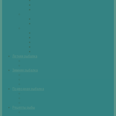
Плотва
Щука
Другие
Полезные советы
Советы и секреты
Самоделки для рыбалки
Экипировка
Костюмы и сапоги
Лодки
Палатки
Эхолоты и другое
Ящики, буры и др
Летняя рыбалка
Летняя рыбалка советы
Прикормки и насадки
Зимняя рыбалка
Зимняя рыбалка — общие советы
Зимние насадки, оснастки
Зимние прикормки
Подводная рыбалка
Подводная рыбалка общие советы
Снаряжение для подводной охоты
Оружие для подводной рыбалки
Рецепты рыбы
Салаты с рыбой