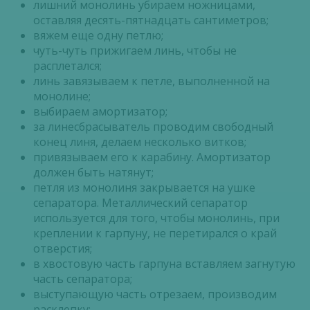
лишний монолинь убираем ножницами,
оставляя десять-пятнадцать сантиметров;
вяжем еще одну петлю;
чуть-чуть прижигаем линь, чтобы не
расплетался;
линь завязываем к петле, выполненной на
монолине;
выбираем амортизатор;
за линесбрасыватель проводим свободный
конец линя, делаем несколько витков;
привязываем его к карабину. Амортизатор
должен быть натянут;
петля из монолиня закрывается на ушке
сепаратора. Металлический сепаратор
используется для того, чтобы монолинь, при
креплении к гарпуну, не перетирался о край
отверстия;
в хвостовую часть гарпуна вставляем загнутую
часть сепаратора;
выступающую часть отрезаем, производим
расклепку;