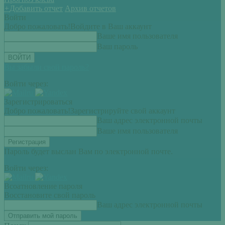
+
Добавить отчет
Архив отчетов
Войти
Добро пожаловать!
Войдите в Ваш аккаунт
Ваше имя пользователя
Ваш пароль
Вы забыли свой пароль?
Войти через:
Зарегистрироваться
Добро пожаловать!
Зарегистрируйте свой аккаунт
Ваш адрес электронной почты
Ваше имя пользователя
Пароль будет выслан Вам по электронной почте.
Войти через:
Всоатновление пароля
Восстановите свой пароль
Ваш адрес электронной почты