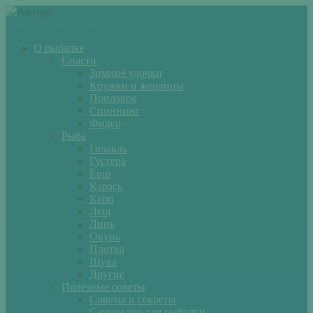
Войти
Регистрация
О рыбалке
Снасти
Зимние удочки
Кружки и жерлицы
Поплавок
Спиннинг
Фидер
Рыба
Голавль
Густера
Ёрш
Карась
Карп
Лещ
Линь
Окунь
Плотва
Щука
Другие
Полезные советы
Советы и секреты
Самоделки для рыбалки