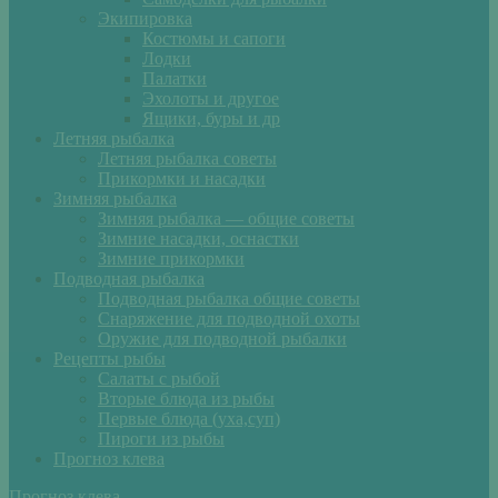
Экипировка
Костюмы и сапоги
Лодки
Палатки
Эхолоты и другое
Ящики, буры и др
Летняя рыбалка
Летняя рыбалка советы
Прикормки и насадки
Зимняя рыбалка
Зимняя рыбалка — общие советы
Зимние насадки, оснастки
Зимние прикормки
Подводная рыбалка
Подводная рыбалка общие советы
Снаряжение для подводной охоты
Оружие для подводной рыбалки
Рецепты рыбы
Салаты с рыбой
Вторые блюда из рыбы
Первые блюда (уха,суп)
Пироги из рыбы
Прогноз клева
Прогноз клева