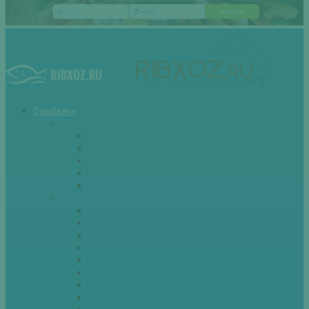
О рыбалке
Снасти
Зимние удочки
Кружки и жерлицы
Поплавок
Спиннинг
Фидер
Рыба
Голавль
Густера
Ёрш
Карась
Карп
Лещ
Линь
Окунь