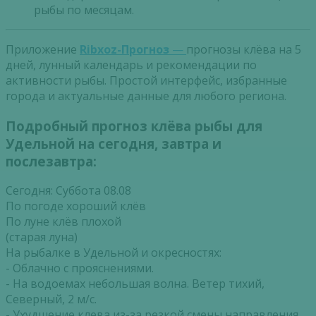
рыбы по месяцам.
Приложение
Ribxoz-Прогноз
—
прогнозы клёва на 5
дней, лунный календарь и рекомендации по
активности рыбы. Простой интерфейс, избранные
города и актуальные данные для любого региона.
Подробный прогноз клёва рыбы для
Удельной на сегодня, завтра и
послезавтра:
Сегодня: Суббота 08.08
По погоде хороший клёв
По луне клёв плохой
(старая луна)
На рыбалке в Удельной и окресностях:
- Облачно с прояснениями.
- На водоемах небольшая волна. Ветер тихий,
Северный, 2 м/с.
- Ухудшение клева из-за резкой смены направления