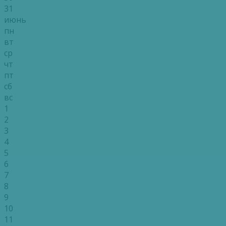
31
июнь
пн
вт
ср
чт
пт
сб
вс
1
2
3
4
5
6
7
8
9
10
11