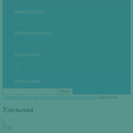
Летняя рыбалка советы
Прикормки и насадки
Зимняя рыбалка
Зимняя рыбалка — общие советы
Зимние насадки, оснастки
Зимние прикормки
Подводная рыбалка
Подводная рыбалка общие советы
Снаряжение для подводной охоты
Оружие для подводной рыбалки
Рецепты рыбы
Салаты с рыбой
Вторые блюда из рыбы
Первые блюда (уха,суп)
Пироги из рыбы
Прогноз клева
Главная
Прогнозы рыбалки
Московская область
Удельная
Удельная
0
1747