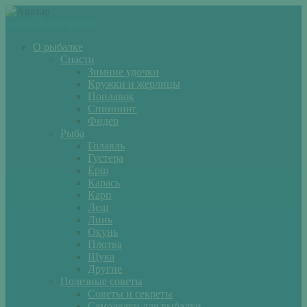
Войти
Регистрация
О рыбалке
Снасти
Зимние удочки
Кружки и жерлицы
Поплавок
Спиннинг
Фидер
Рыба
Голавль
Густера
Ёрш
Карась
Карп
Лещ
Линь
Окунь
Плотва
Щука
Другие
Полезные советы
Советы и секреты
Самоделки для рыбалки