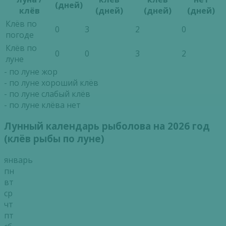
(дней)
клёв
(дней)
(дней)
(дней)
Клёв по
0
3
2
0
погоде
Клёв по
0
0
3
2
луне
- по луне жор
- по луне хороший клёв
- по луне слабый клёв
- по луне клёва нет
Лунный календарь рыболова на 2026 год
(клёв рыбы по луне)
январь
пн
вт
ср
чт
пт