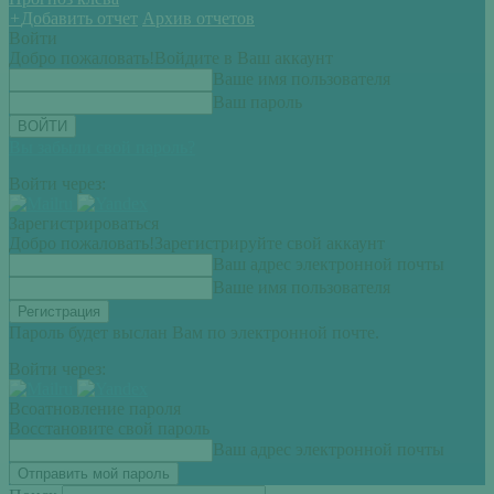
+
Добавить отчет
Архив отчетов
Войти
Добро пожаловать!
Войдите в Ваш аккаунт
Ваше имя пользователя
Ваш пароль
Вы забыли свой пароль?
Войти через:
Зарегистрироваться
Добро пожаловать!
Зарегистрируйте свой аккаунт
Ваш адрес электронной почты
Ваше имя пользователя
Пароль будет выслан Вам по электронной почте.
Войти через:
Всоатновление пароля
Восстановите свой пароль
Ваш адрес электронной почты