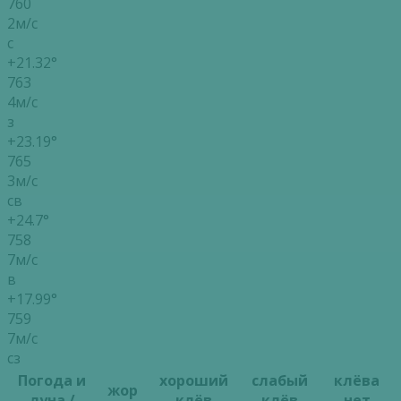
760
2м/с
с
+21.32°
763
4м/с
з
+23.19°
765
3м/с
св
+24.7°
758
7м/с
в
+17.99°
759
7м/с
сз
Погода и
хороший
слабый
клёва
жор
луна /
клёв
клёв
нет