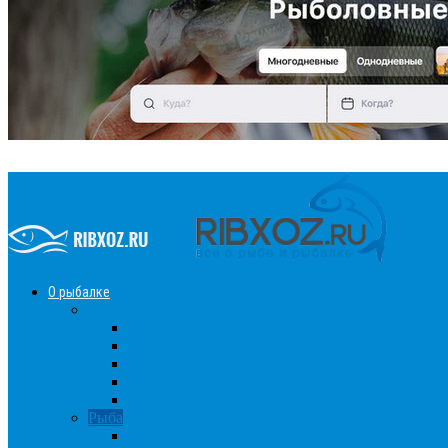
О рыбалке
Снасти
Зимние удочки
Кружки и жерлицы
Поплавок
Спиннинг
Фидер
Рыба
Голавль