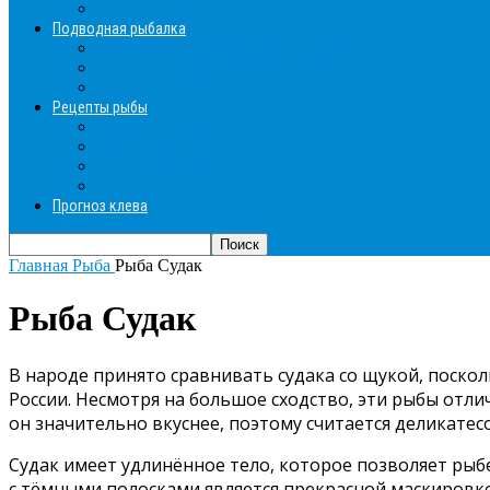
Зимние прикормки
Подводная рыбалка
Подводная рыбалка общие советы
Снаряжение для подводной охоты
Оружие для подводной рыбалки
Рецепты рыбы
Салаты с рыбой
Вторые блюда из рыбы
Первые блюда (уха,суп)
Пироги из рыбы
Прогноз клева
Главная
Рыба
Рыба Судак
Рыба Судак
В народе принято сравнивать судака со щукой, поск
России. Несмотря на большое сходство, эти рыбы отли
он значительно вкуснее, поэтому считается деликатесо
Судак имеет удлинённое тело, которое позволяет рыбе
с тёмными полосками является прекрасной маскировк