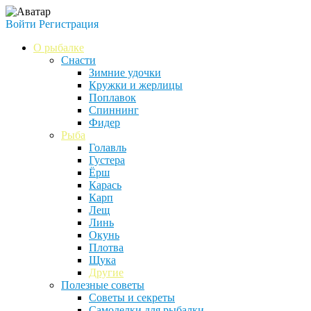
Войти
Регистрация
О рыбалке
Снасти
Зимние удочки
Кружки и жерлицы
Поплавок
Спиннинг
Фидер
Рыба
Голавль
Густера
Ёрш
Карась
Карп
Лещ
Линь
Окунь
Плотва
Щука
Другие
Полезные советы
Советы и секреты
Самоделки для рыбалки