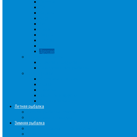
Густера
Ёрш
Карась
Карп
Лещ
Линь
Окунь
Плотва
Щука
Другие
Полезные советы
Советы и секреты
Самоделки для рыбалки
Экипировка
Костюмы и сапоги
Лодки
Палатки
Эхолоты и другое
Ящики, буры и др
Летняя рыбалка
Летняя рыбалка советы
Прикормки и насадки
Зимняя рыбалка
Зимняя рыбалка — общие советы
Зимние насадки, оснастки