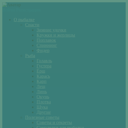
Войти
Регистрация
О рыбалке
Снасти
Зимние удочки
Кружки и жерлицы
Поплавок
Спиннинг
Фидер
Рыба
Голавль
Густера
Ёрш
Карась
Карп
Лещ
Линь
Окунь
Плотва
Щука
Другие
Полезные советы
Советы и секреты
Самоделки для рыбалки