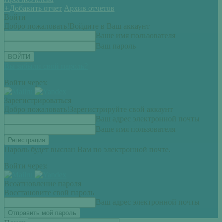
+
Добавить отчет
Архив отчетов
Войти
Добро пожаловать!
Войдите в Ваш аккаунт
Ваше имя пользователя
Ваш пароль
Вы забыли свой пароль?
Войти через:
Зарегистрироваться
Добро пожаловать!
Зарегистрируйте свой аккаунт
Ваш адрес электронной почты
Ваше имя пользователя
Пароль будет выслан Вам по электронной почте.
Войти через:
Всоатновление пароля
Восстановите свой пароль
Ваш адрес электронной почты