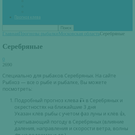
Вторые блюда из рыбы
Первые блюда (уха,суп)
Пироги из рыбы
Прогноз клева
Главная
Прогнозы рыбалки
Московская область
Серебряные
Серебряные
0
2690
Специально для рыбаков Серебряных. На сайте
Рыбхоз — все о рыбе и рыбалке, Вы можете
посмотреть:
Подробный прогноз клева 🎣 в Серебряных и
окрестностях на ближайшие 3 дня
Указан клёв рыбы с учетом фаз луны и клёв 👍,
учитывающий погоду в Серебряных (влияние
даления, направления и скорости ветра, волны