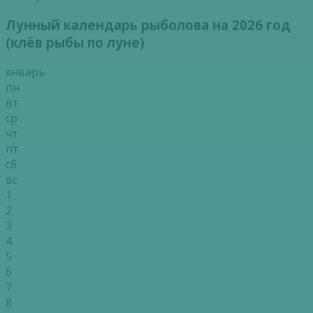
Лунный календарь рыболова на 2026 год
(клёв рыбы по луне)
январь
пн
вт
ср
чт
пт
сб
вс
1
2
3
4
5
6
7
8