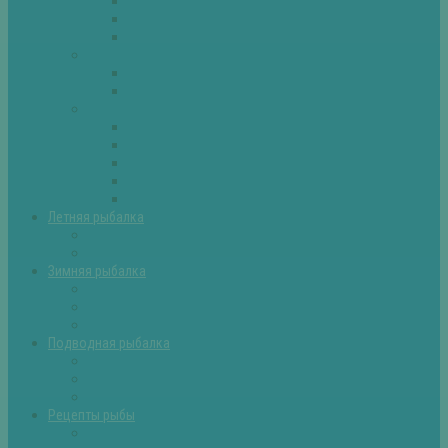
Плотва
Щука
Другие
Полезные советы
Советы и секреты
Самоделки для рыбалки
Экипировка
Костюмы и сапоги
Лодки
Палатки
Эхолоты и другое
Ящики, буры и др
Летняя рыбалка
Летняя рыбалка советы
Прикормки и насадки
Зимняя рыбалка
Зимняя рыбалка — общие советы
Зимние насадки, оснастки
Зимние прикормки
Подводная рыбалка
Подводная рыбалка общие советы
Снаряжение для подводной охоты
Оружие для подводной рыбалки
Рецепты рыбы
Салаты с рыбой