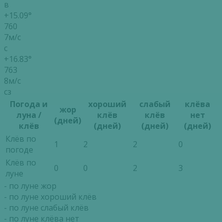
в
+15.09°
760
7м/с
с
+16.83°
763
8м/с
сз
Погода и
хороший
слабый
клёва
жор
луна /
клёв
клёв
нет
(дней)
клёв
(дней)
(дней)
(дней)
Клёв по
1
2
2
0
погоде
Клёв по
0
0
2
3
луне
- по луне жор
- по луне хороший клёв
- по луне слабый клёв
- по луне клёва нет