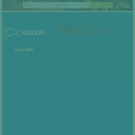
О рыбалке
Снасти
Зимние удочки
Кружки и жерлицы
Поплавок
Спиннинг
Фидер
Рыба
Голавль
Густера
Ёрш
Карась
Карп
Лещ
Линь
Окунь