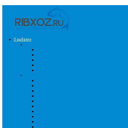
О рыбалке
Снасти
Зимние удочки
Кружки и жерлицы
Поплавок
Спиннинг
Фидер
Рыба
Голавль
Густера
Ёрш
Карась
Карп
Лещ
Линь
Окунь
Плотва
Щука