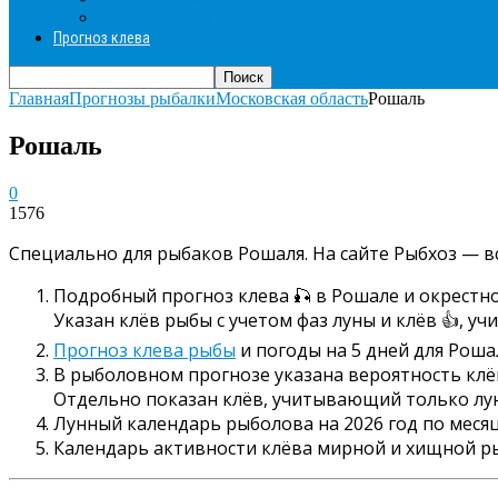
Пироги из рыбы
Прогноз клева
Главная
Прогнозы рыбалки
Московская область
Рошаль
Рошаль
0
1576
Специально для рыбаков Рошаля. На сайте Рыбхоз — в
Подробный прогноз клева 🎣 в Рошале и окрестно
Указан клёв рыбы с учетом фаз луны и клёв 👍, у
Прогноз клева рыбы
и погоды на 5 дней для Роша
В рыболовном прогнозе указана вероятность клёва
Отдельно показан клёв, учитывающий только луну
Лунный календарь рыболова на 2026 год по месяц
Календарь активности клёва мирной и хищной р