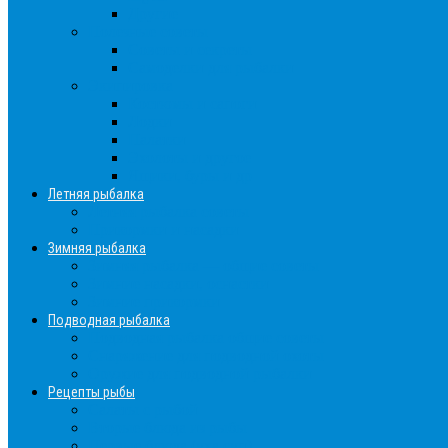
Другие
Полезные советы
Советы и секреты
Самоделки для рыбалки
Экипировка
Костюмы и сапоги
Лодки
Палатки
Эхолоты и другое
Ящики, буры и др
Летняя рыбалка
Летняя рыбалка советы
Прикормки и насадки
Зимняя рыбалка
Зимняя рыбалка — общие советы
Зимние насадки, оснастки
Зимние прикормки
Подводная рыбалка
Подводная рыбалка общие советы
Снаряжение для подводной охоты
Оружие для подводной рыбалки
Рецепты рыбы
Салаты с рыбой
Вторые блюда из рыбы
Первые блюда (уха,суп)