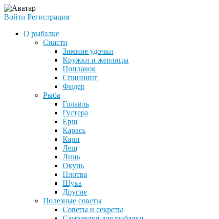
Войти
Регистрация
О рыбалке
Снасти
Зимние удочки
Кружки и жерлицы
Поплавок
Спиннинг
Фидер
Рыба
Голавль
Густера
Ёрш
Карась
Карп
Лещ
Линь
Окунь
Плотва
Щука
Другие
Полезные советы
Советы и секреты
Самоделки для рыбалки