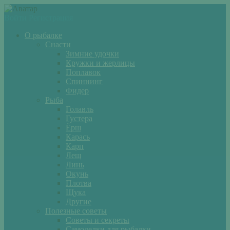
Войти
Регистрация
О рыбалке
Снасти
Зимние удочки
Кружки и жерлицы
Поплавок
Спиннинг
Фидер
Рыба
Голавль
Густера
Ёрш
Карась
Карп
Лещ
Линь
Окунь
Плотва
Щука
Другие
Полезные советы
Советы и секреты
Самоделки для рыбалки