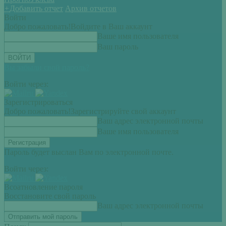
+
Добавить отчет
Архив отчетов
Войти
Добро пожаловать!
Войдите в Ваш аккаунт
Ваше имя пользователя
Ваш пароль
Вы забыли свой пароль?
Войти через:
Зарегистрироваться
Добро пожаловать!
Зарегистрируйте свой аккаунт
Ваш адрес электронной почты
Ваше имя пользователя
Пароль будет выслан Вам по электронной почте.
Войти через:
Всоатновление пароля
Восстановите свой пароль
Ваш адрес электронной почты