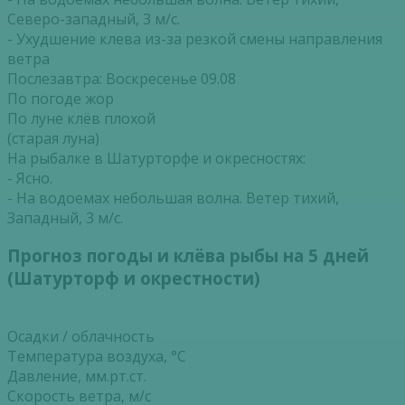
Северо-западный, 3 м/с.
- Ухудшение клева из-за резкой смены направления
ветра
Послезавтра: Воскресенье 09.08
По погоде жор
По луне клёв плохой
(старая луна)
На рыбалке в Шатурторфе и окресностях:
- Ясно.
- На водоемах небольшая волна. Ветер тихий,
Западный, 3 м/с.
Прогноз погоды и клёва рыбы на 5 дней
(Шатурторф и окрестности)
Осадки / облачность
Температура воздуха, °С
Давление, мм.рт.ст.
Скорость ветра, м/с