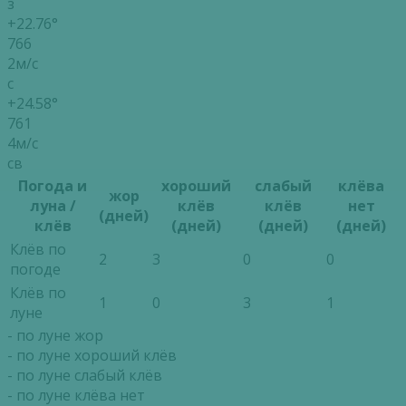
з
+22.76°
766
2м/с
с
+24.58°
761
4м/с
св
Погода и
хороший
слабый
клёва
жор
луна /
клёв
клёв
нет
(дней)
клёв
(дней)
(дней)
(дней)
Клёв по
2
3
0
0
погоде
Клёв по
1
0
3
1
луне
- по луне жор
- по луне хороший клёв
- по луне слабый клёв
- по луне клёва нет