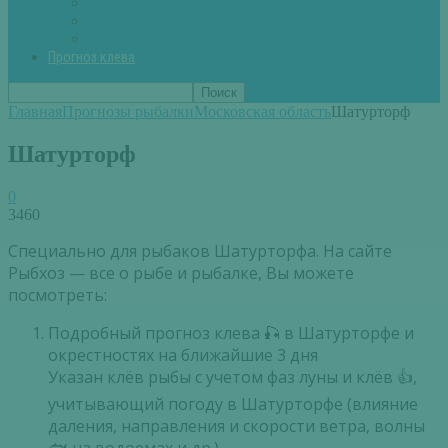
Вторые блюда из рыбы
Первые блюда (уха,суп)
Пироги из рыбы
Прогноз клева
Главная
Прогнозы рыбалки
Московская область
Шатурторф
Шатурторф
0
3460
Специально для рыбаков Шатурторфа. На сайте
Рыбхоз — все о рыбе и рыбалке, Вы можете
посмотреть:
Подробный прогноз клева 🎣 в Шатурторфе и
окрестностях на ближайшие 3 дня
Указан клёв рыбы с учетом фаз луны и клёв 👍,
учитывающий погоду в Шатурторфе (влияние
даления, направления и скорости ветра, волны