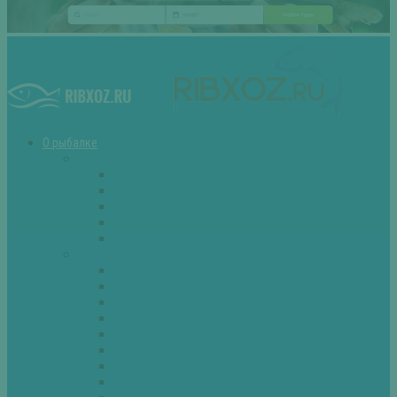
О рыбалке
Снасти
Зимние удочки
Кружки и жерлицы
Поплавок
Спиннинг
Фидер
Рыба
Голавль
Густера
Ёрш
Карась
Карп
Лещ
Линь
Окунь