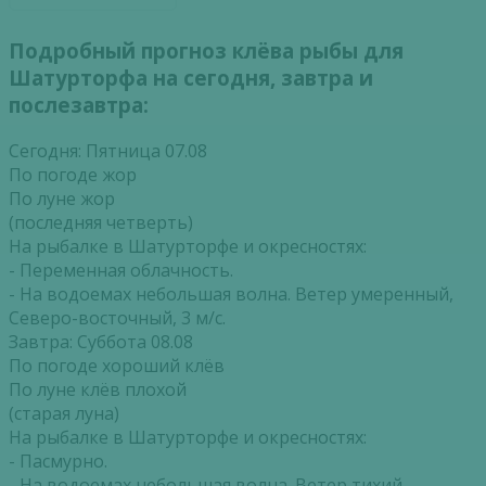
Подробный прогноз клёва рыбы для
Шатурторфа на сегодня, завтра и
послезавтра:
Сегодня: Пятница 07.08
По погоде жор
По луне жор
(последняя четверть)
На рыбалке в Шатурторфе и окресностях:
- Переменная облачность.
- На водоемах небольшая волна. Ветер умеренный,
Северо-восточный, 3 м/с.
Завтра: Суббота 08.08
По погоде хороший клёв
По луне клёв плохой
(старая луна)
На рыбалке в Шатурторфе и окресностях:
- Пасмурно.
- На водоемах небольшая волна. Ветер тихий,