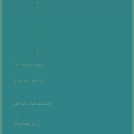
Плотва
Щука
Другие
Полезные советы
Советы и секреты
Самоделки для рыбалки
Экипировка
Костюмы и сапоги
Лодки
Палатки
Эхолоты и другое
Ящики, буры и др
Летняя рыбалка
Летняя рыбалка советы
Прикормки и насадки
Зимняя рыбалка
Зимняя рыбалка — общие советы
Зимние насадки, оснастки
Зимние прикормки
Подводная рыбалка
Подводная рыбалка общие советы
Снаряжение для подводной охоты
Оружие для подводной рыбалки
Рецепты рыбы
Салаты с рыбой