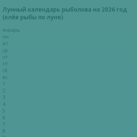
Лунный календарь рыболова на 2026 год
(клёв рыбы по луне)
январь
пн
вт
ср
чт
пт
сб
вс
1
2
3
4
5
6
7
8