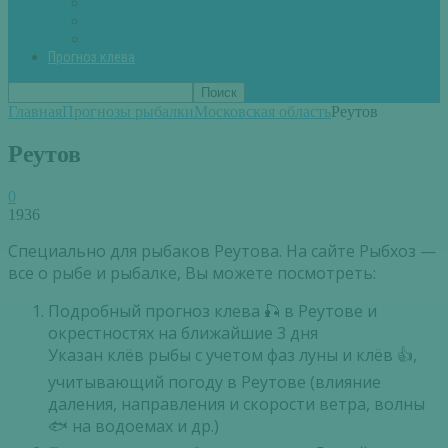
Вторые блюда из рыбы
Первые блюда (уха,суп)
Пироги из рыбы
Прогноз клева
Главная
Прогнозы рыбалки
Московская область
Реутов
Реутов
0
1936
Специально для рыбаков Реутова. На сайте Рыбхоз —
все о рыбе и рыбалке, Вы можете посмотреть:
Подробный прогноз клева 🎣 в Реутове и
окрестностях на ближайшие 3 дня
Указан клёв рыбы с учетом фаз луны и клёв 👍,
учитывающий погоду в Реутове (влияние
даления, направления и скорости ветра, волны
🐟 на водоемах и др.)