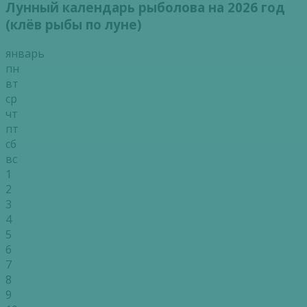
Лунный календарь рыболова на 2026 год
(клёв рыбы по луне)
январь
пн
вт
ср
чт
пт
сб
вс
1
2
3
4
5
6
7
8
9