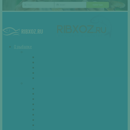
О рыбалке
Снасти
Зимние удочки
Кружки и жерлицы
Поплавок
Спиннинг
Фидер
Рыба
Голавль
Густера
Ёрш
Карась
Карп
Лещ
Линь
Окунь