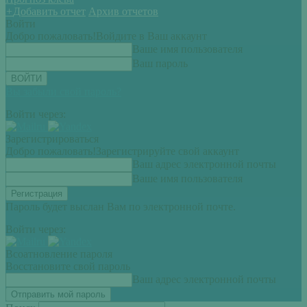
+
Добавить отчет
Архив отчетов
Войти
Добро пожаловать!
Войдите в Ваш аккаунт
Ваше имя пользователя
Ваш пароль
Вы забыли свой пароль?
Войти через:
Зарегистрироваться
Добро пожаловать!
Зарегистрируйте свой аккаунт
Ваш адрес электронной почты
Ваше имя пользователя
Пароль будет выслан Вам по электронной почте.
Войти через:
Всоатновление пароля
Восстановите свой пароль
Ваш адрес электронной почты