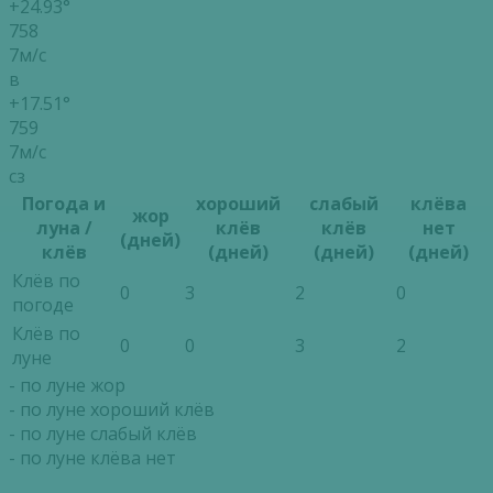
+24.93°
758
7м/с
в
+17.51°
759
7м/с
сз
Погода и
хороший
слабый
клёва
жор
луна /
клёв
клёв
нет
(дней)
клёв
(дней)
(дней)
(дней)
Клёв по
0
3
2
0
погоде
Клёв по
0
0
3
2
луне
- по луне жор
- по луне хороший клёв
- по луне слабый клёв
- по луне клёва нет