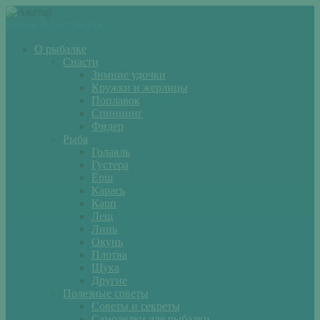
Войти
Регистрация
О рыбалке
Снасти
Зимние удочки
Кружки и жерлицы
Поплавок
Спиннинг
Фидер
Рыба
Голавль
Густера
Ёрш
Карась
Карп
Лещ
Линь
Окунь
Плотва
Щука
Другие
Полезные советы
Советы и секреты
Самоделки для рыбалки