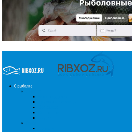
О рыбалке
Снасти
Зимние удочки
Кружки и жерлицы
Поплавок
Спиннинг
Фидер
Рыба
Голавль