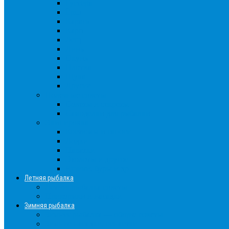
Густера
Ёрш
Карась
Карп
Лещ
Линь
Окунь
Плотва
Щука
Другие
Полезные советы
Советы и секреты
Самоделки для рыбалки
Экипировка
Костюмы и сапоги
Лодки
Палатки
Эхолоты и другое
Ящики, буры и др
Летняя рыбалка
Летняя рыбалка советы
Прикормки и насадки
Зимняя рыбалка
Зимняя рыбалка — общие советы
Зимние насадки, оснастки