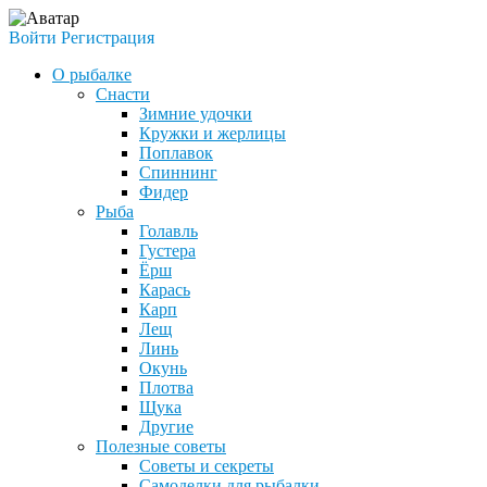
Войти
Регистрация
О рыбалке
Снасти
Зимние удочки
Кружки и жерлицы
Поплавок
Спиннинг
Фидер
Рыба
Голавль
Густера
Ёрш
Карась
Карп
Лещ
Линь
Окунь
Плотва
Щука
Другие
Полезные советы
Советы и секреты
Самоделки для рыбалки