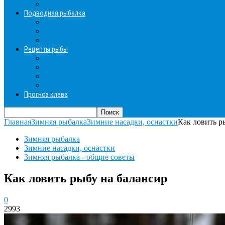
Зимние прикормки
Подводная рыбалка
Подводная рыбалка общие советы
Снаряжение для подводной охоты
Оружие для подводной рыбалки
Рецепты рыбы
Салаты с рыбой
Вторые блюда из рыбы
Первые блюда (уха,суп)
Пироги из рыбы
Прогноз клева
Главная
Зимняя рыбалка
Зимние насадки, оснастки
Как ловить р
Зимняя рыбалка
Зимние насадки, оснастки
Зимняя рыбалка - общие советы
Как ловить рыбу на балансир
0
2993