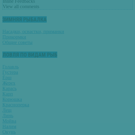
Inline Feedbacks
View all comments
ЗИМНЯЯ РЫБАЛКА
Насадки, оснастки, приманки
Прикормки
Общие советы
ЛОВЛЯ ПО ВИДАМ РЫБ
Голавль
Густера
Ёрш
Жерех
Карась
Карп
Корюшка
Красноперка
Лещ
Линь
Мойва
Налим
Окунь