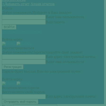
+
Добавить отчет
Архив отчетов
Войти
Добро пожаловать!
Войдите в Ваш аккаунт
Ваше имя пользователя
Ваш пароль
Вы забыли свой пароль?
Войти через:
Зарегистрироваться
Добро пожаловать!
Зарегистрируйте свой аккаунт
Ваш адрес электронной почты
Ваше имя пользователя
Пароль будет выслан Вам по электронной почте.
Войти через:
Всоатновление пароля
Восстановите свой пароль
Ваш адрес электронной почты