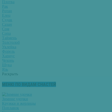
Плотва
Рак
Ротан
Елец
Судак
Сазан
Сом
Сопа
Таймень
Толстолоб
Уклейка
Форель
Хариус
Чехонь
Щука
Язь
Раскрыть
МЕНЮ ПО ВИДАМ СНАСТЕЙ
Зимние удочки
Кружки и жерлицы
Поплавок