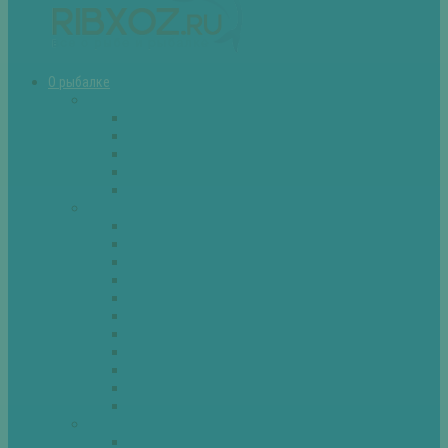
О рыбалке
Снасти
Зимние удочки
Кружки и жерлицы
Поплавок
Спиннинг
Фидер
Рыба
Голавль
Густера
Ёрш
Карась
Карп
Лещ
Линь
Окунь
Плотва
Щука
Другие
Полезные советы
Советы и секреты