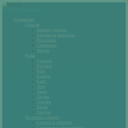
Войти
Регистрация
О рыбалке
Снасти
Зимние удочки
Кружки и жерлицы
Поплавок
Спиннинг
Фидер
Рыба
Голавль
Густера
Ёрш
Карась
Карп
Лещ
Линь
Окунь
Плотва
Щука
Другие
Полезные советы
Советы и секреты
Самоделки для рыбалки