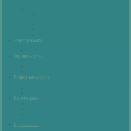
Самоделки для рыбалки
Экипировка
Костюмы и сапоги
Лодки
Палатки
Эхолоты и другое
Ящики, буры и др
Летняя рыбалка
Летняя рыбалка советы
Прикормки и насадки
Зимняя рыбалка
Зимняя рыбалка — общие советы
Зимние насадки, оснастки
Зимние прикормки
Подводная рыбалка
Подводная рыбалка общие советы
Снаряжение для подводной охоты
Оружие для подводной рыбалки
Рецепты рыбы
Салаты с рыбой
Вторые блюда из рыбы
Первые блюда (уха,суп)
Пироги из рыбы
Прогноз клева