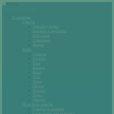
Войти
Регистрация
О рыбалке
Снасти
Зимние удочки
Кружки и жерлицы
Поплавок
Спиннинг
Фидер
Рыба
Голавль
Густера
Ёрш
Карась
Карп
Лещ
Линь
Окунь
Плотва
Щука
Другие
Полезные советы
Советы и секреты
Самоделки для рыбалки