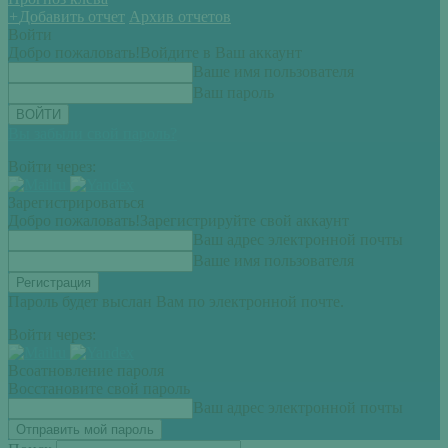
+
Добавить отчет
Архив отчетов
Войти
Добро пожаловать!
Войдите в Ваш аккаунт
Ваше имя пользователя
Ваш пароль
Вы забыли свой пароль?
Войти через:
Зарегистрироваться
Добро пожаловать!
Зарегистрируйте свой аккаунт
Ваш адрес электронной почты
Ваше имя пользователя
Пароль будет выслан Вам по электронной почте.
Войти через:
Всоатновление пароля
Восстановите свой пароль
Ваш адрес электронной почты