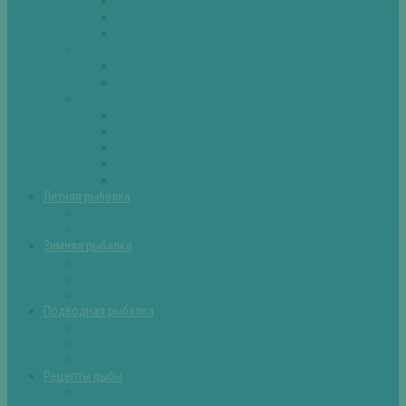
Плотва
Щука
Другие
Полезные советы
Советы и секреты
Самоделки для рыбалки
Экипировка
Костюмы и сапоги
Лодки
Палатки
Эхолоты и другое
Ящики, буры и др
Летняя рыбалка
Летняя рыбалка советы
Прикормки и насадки
Зимняя рыбалка
Зимняя рыбалка — общие советы
Зимние насадки, оснастки
Зимние прикормки
Подводная рыбалка
Подводная рыбалка общие советы
Снаряжение для подводной охоты
Оружие для подводной рыбалки
Рецепты рыбы
Салаты с рыбой