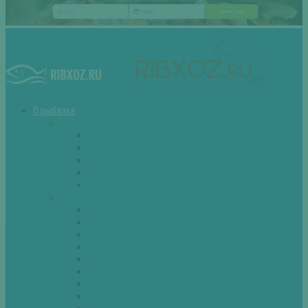
О рыбалке
Снасти
Зимние удочки
Кружки и жерлицы
Поплавок
Спиннинг
Фидер
Рыба
Голавль
Густера
Ёрш
Карась
Карп
Лещ
Линь
Окунь