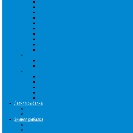
Густера
Ёрш
Карась
Карп
Лещ
Линь
Окунь
Плотва
Щука
Другие
Полезные советы
Советы и секреты
Самоделки для рыбалки
Экипировка
Костюмы и сапоги
Лодки
Палатки
Эхолоты и другое
Ящики, буры и др
Летняя рыбалка
Летняя рыбалка советы
Прикормки и насадки
Зимняя рыбалка
Зимняя рыбалка — общие советы
Зимние насадки, оснастки