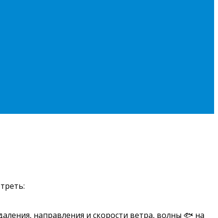
треть:
даления, направления и скорости ветра, волны 🐟 на