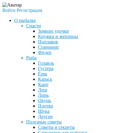
Войти
Регистрация
О рыбалке
Снасти
Зимние удочки
Кружки и жерлицы
Поплавок
Спиннинг
Фидер
Рыба
Голавль
Густера
Ёрш
Карась
Карп
Лещ
Линь
Окунь
Плотва
Щука
Другие
Полезные советы
Советы и секреты
Самоделки для рыбалки