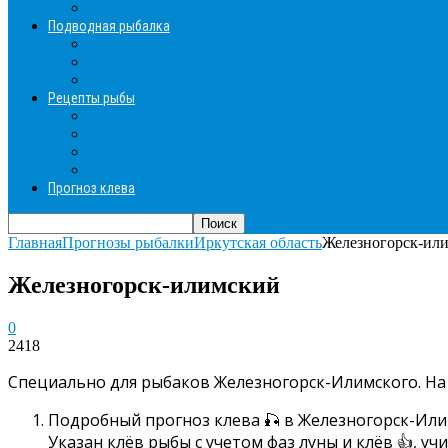
Зимние прикормки
Подводная рыбалка
Подводная рыбалка общие советы
Снаряжение для подводной охоты
Оружие для подводной рыбалки
Рецепты рыбы
Салаты с рыбой
Вторые блюда из рыбы
Первые блюда (уха,суп)
Пироги из рыбы
Прогноз клева
Главная
Прогнозы рыбалки
Иркутская область
Железногорск-ил
Железногорск-илимский
0
2418
Специально для рыбаков Железногорск-Илимского. На 
Подробный прогноз клева 🎣 в Железногорск-Или
Указан клёв рыбы с учетом фаз луны и клёв 👍, 