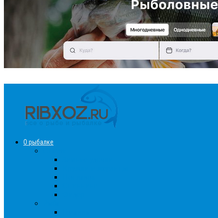
О рыбалке
Снасти
Зимние удочки
Кружки и жерлицы
Поплавок
Спиннинг
Фидер
Рыба
Голавль