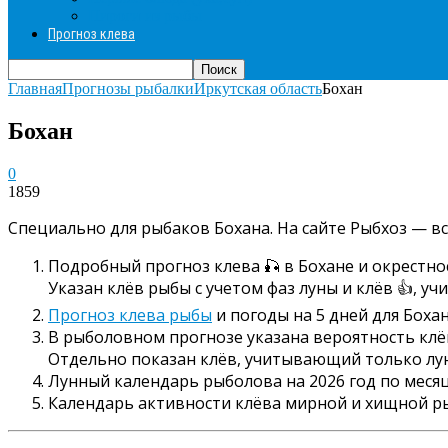
Пироги из рыбы
Прогноз клева
Главная
Прогнозы рыбалки
Иркутская область
Бохан
Бохан
0
1859
Специально для рыбаков Бохана. На сайте Рыбхоз — вс
Подробный прогноз клева 🎣 в Бохане и окрестно
Указан клёв рыбы с учетом фаз луны и клёв 👍, у
Прогноз клева рыбы
и погоды на 5 дней для Бохан
В рыболовном прогнозе указана вероятность клёва
Отдельно показан клёв, учитывающий только луну.
Лунный календарь рыболова на 2026 год по месяц
Календарь активности клёва мирной и хищной р