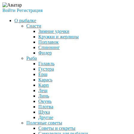
Войти
Регистрация
О рыбалке
Снасти
Зимние удочки
Кружки и жерлицы
Поплавок
Спиннинг
Фидер
Рыба
Голавль
Густера
Ёрш
Карась
Карп
Лещ
Линь
Окунь
Плотва
Щука
Другие
Полезные советы
Советы и секреты
Самоделки для рыбалки