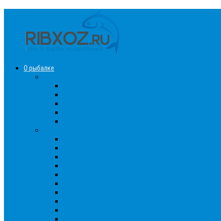
О рыбалке
Снасти
Зимние удочки
Кружки и жерлицы
Поплавок
Спиннинг
Фидер
Рыба
Голавль
Густера
Ёрш
Карась
Карп
Лещ
Линь
Окунь
Плотва
Щука