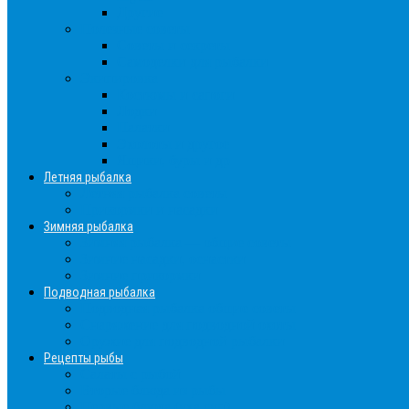
Другие
Полезные советы
Советы и секреты
Самоделки для рыбалки
Экипировка
Костюмы и сапоги
Лодки
Палатки
Эхолоты и другое
Ящики, буры и др
Летняя рыбалка
Летняя рыбалка советы
Прикормки и насадки
Зимняя рыбалка
Зимняя рыбалка — общие советы
Зимние насадки, оснастки
Зимние прикормки
Подводная рыбалка
Подводная рыбалка общие советы
Снаряжение для подводной охоты
Оружие для подводной рыбалки
Рецепты рыбы
Салаты с рыбой
Вторые блюда из рыбы
Первые блюда (уха,суп)