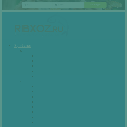
О рыбалке
Снасти
Зимние удочки
Кружки и жерлицы
Поплавок
Спиннинг
Фидер
Рыба
Голавль
Густера
Ёрш
Карась
Карп
Лещ
Линь
Окунь