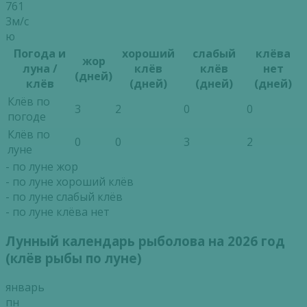
761
3м/с
ю
Погода и
хороший
слабый
клёва
жор
луна /
клёв
клёв
нет
(дней)
клёв
(дней)
(дней)
(дней)
Клёв по
3
2
0
0
погоде
Клёв по
0
0
3
2
луне
- по луне жор
- по луне хороший клёв
- по луне слабый клёв
- по луне клёва нет
Лунный календарь рыболова на 2026 год
(клёв рыбы по луне)
январь
пн