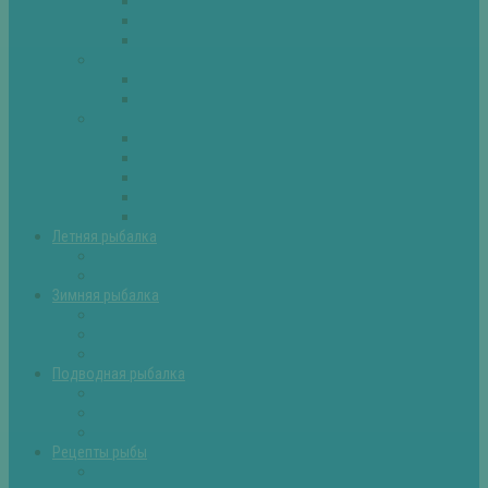
Плотва
Щука
Другие
Полезные советы
Советы и секреты
Самоделки для рыбалки
Экипировка
Костюмы и сапоги
Лодки
Палатки
Эхолоты и другое
Ящики, буры и др
Летняя рыбалка
Летняя рыбалка советы
Прикормки и насадки
Зимняя рыбалка
Зимняя рыбалка — общие советы
Зимние насадки, оснастки
Зимние прикормки
Подводная рыбалка
Подводная рыбалка общие советы
Снаряжение для подводной охоты
Оружие для подводной рыбалки
Рецепты рыбы
Салаты с рыбой