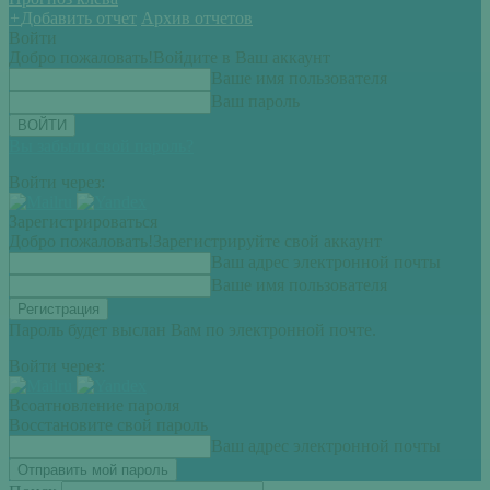
+
Добавить отчет
Архив отчетов
Войти
Добро пожаловать!
Войдите в Ваш аккаунт
Ваше имя пользователя
Ваш пароль
Вы забыли свой пароль?
Войти через:
Зарегистрироваться
Добро пожаловать!
Зарегистрируйте свой аккаунт
Ваш адрес электронной почты
Ваше имя пользователя
Пароль будет выслан Вам по электронной почте.
Войти через:
Всоатновление пароля
Восстановите свой пароль
Ваш адрес электронной почты