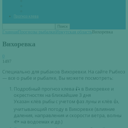
Вторые блюда из рыбы
Первые блюда (уха,суп)
Пироги из рыбы
Прогноз клева
Главная
Прогнозы рыбалки
Иркутская область
Вихоревка
Вихоревка
0
1497
Специально для рыбаков Вихоревки. На сайте Рыбхоз
— все о рыбе и рыбалке, Вы можете посмотреть:
Подробный прогноз клева 🎣 в Вихоревке и
окрестностях на ближайшие 3 дня
Указан клёв рыбы с учетом фаз луны и клёв 👍,
учитывающий погоду в Вихоревке (влияние
даления, направления и скорости ветра, волны
🐟 на водоемах и др.)