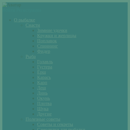
Войти
Регистрация
О рыбалке
Снасти
Зимние удочки
Кружки и жерлицы
Поплавок
Спиннинг
Фидер
Рыба
Голавль
Густера
Ёрш
Карась
Карп
Лещ
Линь
Окунь
Плотва
Щука
Другие
Полезные советы
Советы и секреты
Самоделки для рыбалки