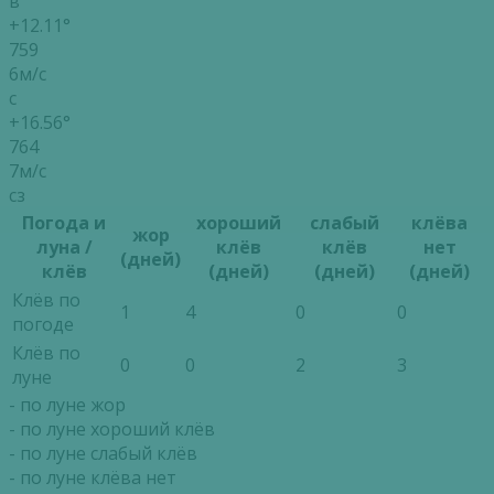
в
+12.11°
759
6м/с
с
+16.56°
764
7м/с
сз
Погода и
хороший
слабый
клёва
жор
луна /
клёв
клёв
нет
(дней)
клёв
(дней)
(дней)
(дней)
Клёв по
1
4
0
0
погоде
Клёв по
0
0
2
3
луне
- по луне жор
- по луне хороший клёв
- по луне слабый клёв
- по луне клёва нет