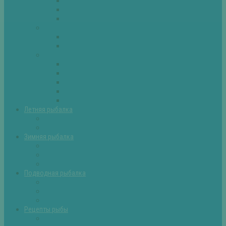
Плотва
Щука
Другие
Полезные советы
Советы и секреты
Самоделки для рыбалки
Экипировка
Костюмы и сапоги
Лодки
Палатки
Эхолоты и другое
Ящики, буры и др
Летняя рыбалка
Летняя рыбалка советы
Прикормки и насадки
Зимняя рыбалка
Зимняя рыбалка — общие советы
Зимние насадки, оснастки
Зимние прикормки
Подводная рыбалка
Подводная рыбалка общие советы
Снаряжение для подводной охоты
Оружие для подводной рыбалки
Рецепты рыбы
Салаты с рыбой