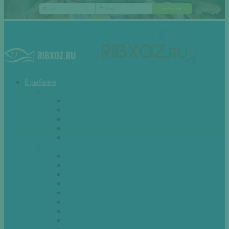
О рыбалке
Снасти
Зимние удочки
Кружки и жерлицы
Поплавок
Спиннинг
Фидер
Рыба
Голавль
Густера
Ёрш
Карась
Карп
Лещ
Линь
Окунь