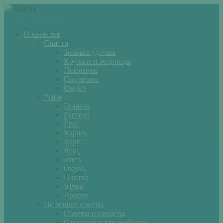
Войти
Регистрация
О рыбалке
Снасти
Зимние удочки
Кружки и жерлицы
Поплавок
Спиннинг
Фидер
Рыба
Голавль
Густера
Ёрш
Карась
Карп
Лещ
Линь
Окунь
Плотва
Щука
Другие
Полезные советы
Советы и секреты
Самоделки для рыбалки