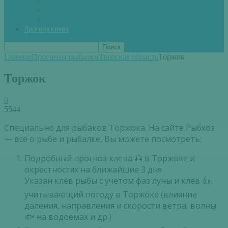
Вторые блюда из рыбы
Первые блюда (уха,суп)
Пироги из рыбы
Прогноз клева
Главная
Прогнозы рыбалки
Тверская область
Торжок
Торжок
0
5544
Специально для рыбаков Торжока. На сайте Рыбхоз
— все о рыбе и рыбалке, Вы можете посмотреть:
Подробный прогноз клева 🎣 в Торжоке и
окрестностях на ближайшие 3 дня
Указан клёв рыбы с учетом фаз луны и клёв 👍,
учитывающий погоду в Торжоке (влияние
даления, направления и скорости ветра, волны
🐟 на водоемах и др.)