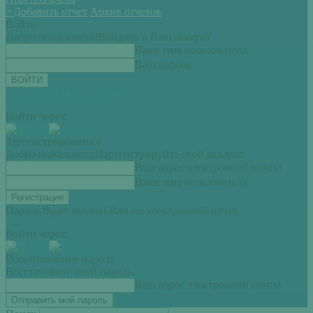
+
Добавить отчет
Архив отчетов
Войти
Добро пожаловать!
Войдите в Ваш аккаунт
Ваше имя пользователя
Ваш пароль
Вы забыли свой пароль?
Войти через:
Зарегистрироваться
Добро пожаловать!
Зарегистрируйте свой аккаунт
Ваш адрес электронной почты
Ваше имя пользователя
Пароль будет выслан Вам по электронной почте.
Войти через:
Всоатновление пароля
Восстановите свой пароль
Ваш адрес электронной почты