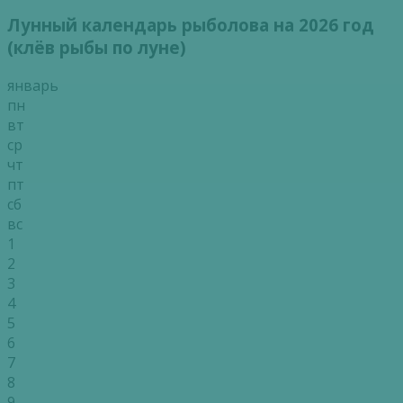
Лунный календарь рыболова на 2026 год
(клёв рыбы по луне)
январь
пн
вт
ср
чт
пт
сб
вс
1
2
3
4
5
6
7
8
9