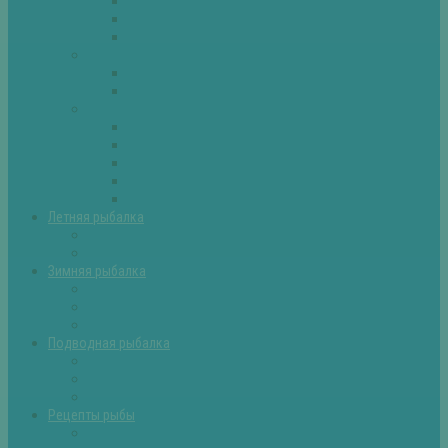
Плотва
Щука
Другие
Полезные советы
Советы и секреты
Самоделки для рыбалки
Экипировка
Костюмы и сапоги
Лодки
Палатки
Эхолоты и другое
Ящики, буры и др
Летняя рыбалка
Летняя рыбалка советы
Прикормки и насадки
Зимняя рыбалка
Зимняя рыбалка — общие советы
Зимние насадки, оснастки
Зимние прикормки
Подводная рыбалка
Подводная рыбалка общие советы
Снаряжение для подводной охоты
Оружие для подводной рыбалки
Рецепты рыбы
Салаты с рыбой