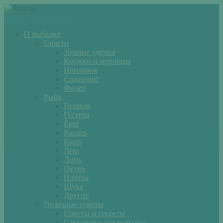
Войти
Регистрация
О рыбалке
Снасти
Зимние удочки
Кружки и жерлицы
Поплавок
Спиннинг
Фидер
Рыба
Голавль
Густера
Ёрш
Карась
Карп
Лещ
Линь
Окунь
Плотва
Щука
Другие
Полезные советы
Советы и секреты
Самоделки для рыбалки