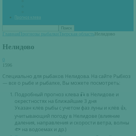
Вторые блюда из рыбы
Первые блюда (уха,суп)
Пироги из рыбы
Прогноз клева
Главная
Прогнозы рыбалки
Тверская область
Нелидово
Нелидово
0
1596
Специально для рыбаков Нелидова. На сайте Рыбхоз
— все о рыбе и рыбалке, Вы можете посмотреть:
Подробный прогноз клева 🎣 в Нелидове и
окрестностях на ближайшие 3 дня
Указан клёв рыбы с учетом фаз луны и клёв 👍,
учитывающий погоду в Нелидове (влияние
даления, направления и скорости ветра, волны
🐟 на водоемах и др.)