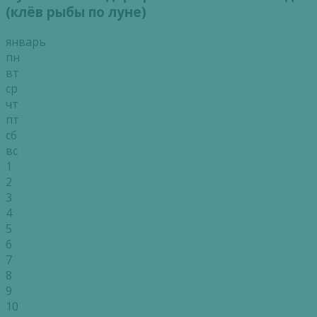
(клёв рыбы по луне)
январь
пн
вт
ср
чт
пт
сб
вс
1
2
3
4
5
6
7
8
9
10