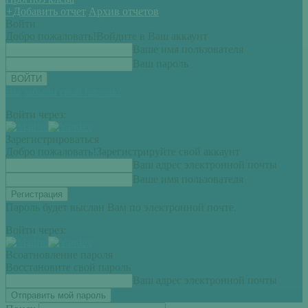
+
Добавить отчет
Архив отчетов
Войти
Добро пожаловать!
Войдите в Ваш аккаунт
Ваше имя пользователя
Ваш пароль
Вы забыли свой пароль?
Войти через:
Зарегистрироваться
Добро пожаловать!
Зарегистрируйте свой аккаунт
Ваш адрес электронной почты
Ваше имя пользователя
Пароль будет выслан Вам по электронной почте.
Войти через:
Всоатновление пароля
Восстановите свой пароль
Ваш адрес электронной почты