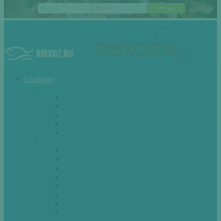
О рыбалке
Снасти
Зимние удочки
Кружки и жерлицы
Поплавок
Спиннинг
Фидер
Рыба
Голавль
Густера
Ёрш
Карась
Карп
Лещ
Линь
Окунь