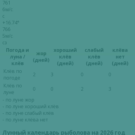
761
6м/с
с
+16.74°
766
5м/с
сз
Погода и
хороший
слабый
клёва
жор
луна /
клёв
клёв
нет
(дней)
клёв
(дней)
(дней)
(дней)
Клёв по
2
3
0
0
погоде
Клёв по
0
0
2
3
луне
- по луне жор
- по луне хороший клёв
- по луне слабый клёв
- по луне клёва нет
Лунный календарь рыболова на 2026 год