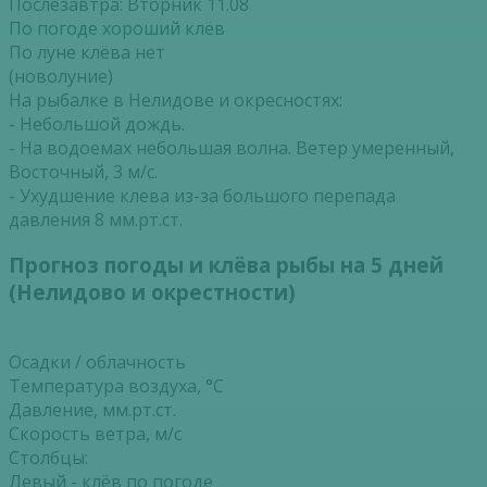
Послезавтра: Вторник 11.08
По погоде хороший клёв
По луне клёва нет
(новолуние)
На рыбалке в Нелидове и окресностях:
- Небольшой дождь.
- На водоемах небольшая волна. Ветер умеренный,
Восточный, 3 м/с.
- Ухудшение клева из-за большого перепада
давления 8 мм.рт.ст.
Прогноз погоды и клёва рыбы на 5 дней
(Нелидово и окрестности)
Осадки / облачность
Температура воздуха, °С
Давление, мм.рт.ст.
Скорость ветра, м/с
Столбцы:
Левый - клёв по погоде