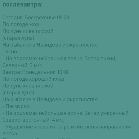
послезавтра:
Сегодня: Воскресенье 09.08
По погоде жор
По луне клёв плохой
(старая луна)
На рыбалке в Нелидове и окресностях:
- Ясно.
- На водоемах небольшая волна. Ветер тихий,
Северный, 3 м/с.
Завтра: Понедельник 10.08
По погоде хороший клёв
По луне клёв плохой
(старая луна)
На рыбалке в Нелидове и окресностях:
- Пасмурно.
- На водоемах небольшая волна. Ветер умеренный,
Северо-восточный, 4 м/с.
- Ухудшение клева из-за резкой смены направления
ветра