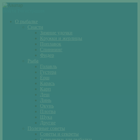
Войти
Регистрация
О рыбалке
Снасти
Зимние удочки
Кружки и жерлицы
Поплавок
Спиннинг
Фидер
Рыба
Голавль
Густера
Ёрш
Карась
Карп
Лещ
Линь
Окунь
Плотва
Щука
Другие
Полезные советы
Советы и секреты
Самоделки для рыбалки