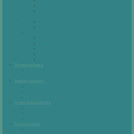
Плотва
Щука
Другие
Полезные советы
Советы и секреты
Самоделки для рыбалки
Экипировка
Костюмы и сапоги
Лодки
Палатки
Эхолоты и другое
Ящики, буры и др
Летняя рыбалка
Летняя рыбалка советы
Прикормки и насадки
Зимняя рыбалка
Зимняя рыбалка — общие советы
Зимние насадки, оснастки
Зимние прикормки
Подводная рыбалка
Подводная рыбалка общие советы
Снаряжение для подводной охоты
Оружие для подводной рыбалки
Рецепты рыбы
Салаты с рыбой