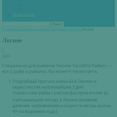
Вторые блюда из рыбы
Первые блюда (уха,суп)
Пироги из рыбы
Прогноз клева
Главная
Прогнозы рыбалки
Тверская область
Лесное
Лесное
0
1631
Специально для рыбаков Лесное. На сайте Рыбхоз —
все о рыбе и рыбалке, Вы можете посмотреть:
Подробный прогноз клева 🎣 в Лесное и
окрестностях на ближайшие 3 дня
Указан клёв рыбы с учетом фаз луны и клёв 👍,
учитывающий погоду в Лесное (влияние
даления, направления и скорости ветра, волны
🐟 на водоемах и др.)