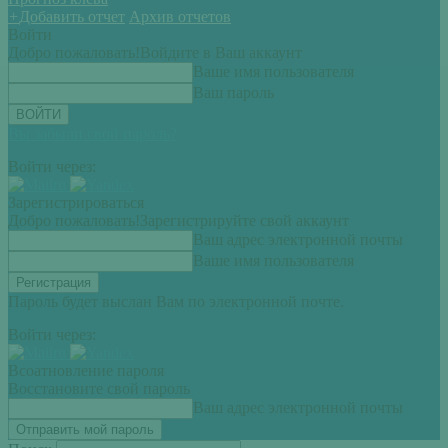
+
Добавить отчет
Архив отчетов
Войти
Добро пожаловать!
Войдите в Ваш аккаунт
Ваше имя пользователя
Ваш пароль
Вы забыли свой пароль?
Войти через:
Зарегистрироваться
Добро пожаловать!
Зарегистрируйте свой аккаунт
Ваш адрес электронной почты
Ваше имя пользователя
Пароль будет выслан Вам по электронной почте.
Войти через:
Всоатновление пароля
Восстановите свой пароль
Ваш адрес электронной почты