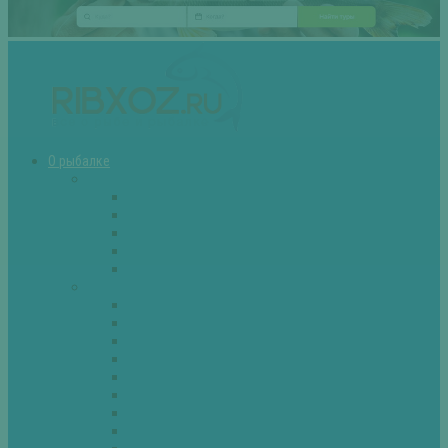
О рыбалке
Снасти
Зимние удочки
Кружки и жерлицы
Поплавок
Спиннинг
Фидер
Рыба
Голавль
Густера
Ёрш
Карась
Карп
Лещ
Линь
Окунь