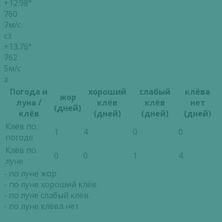
+12.98°
760
7м/с
сз
+13.76°
762
5м/с
з
Погода и
хороший
слабый
клёва
жор
луна /
клёв
клёв
нет
(дней)
клёв
(дней)
(дней)
(дней)
Клёв по
1
4
0
0
погоде
Клёв по
0
0
1
4
луне
- по луне жор
- по луне хороший клёв
- по луне слабый клёв
- по луне клёва нет