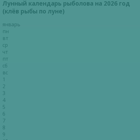
Лунный календарь рыболова на 2026 год
(клёв рыбы по луне)
январь
пн
вт
ср
чт
пт
сб
вс
1
2
3
4
5
6
7
8
9