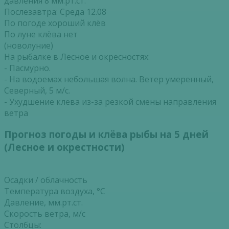
давления 8 мм.рт.ст.
Послезавтра: Среда 12.08
По погоде хороший клёв
По луне клёва нет
(новолуние)
На рыбалке в Лесное и окресностях:
- Пасмурно.
- На водоемах небольшая волна. Ветер умеренный,
Северный, 5 м/с.
- Ухудшение клева из-за резкой смены направления
ветра
Прогноз погоды и клёва рыбы на 5 дней
(Лесное и окрестности)
Осадки / облачность
Температура воздуха, °С
Давление, мм.рт.ст.
Скорость ветра, м/с
Столбцы: