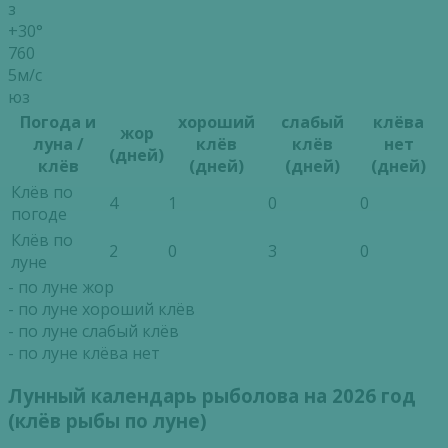
з
+30°
760
5м/с
юз
Погода и
хороший
слабый
клёва
жор
луна /
клёв
клёв
нет
(дней)
клёв
(дней)
(дней)
(дней)
Клёв по
4
1
0
0
погоде
Клёв по
2
0
3
0
луне
- по луне жор
- по луне хороший клёв
- по луне слабый клёв
- по луне клёва нет
Лунный календарь рыболова на 2026 год
(клёв рыбы по луне)