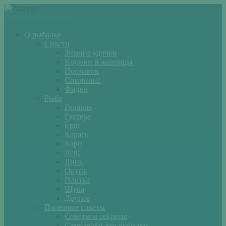
Войти
Регистрация
О рыбалке
Снасти
Зимние удочки
Кружки и жерлицы
Поплавок
Спиннинг
Фидер
Рыба
Голавль
Густера
Ёрш
Карась
Карп
Лещ
Линь
Окунь
Плотва
Щука
Другие
Полезные советы
Советы и секреты
Самоделки для рыбалки