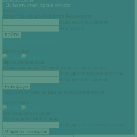
+
Добавить отчет
Архив отчетов
Войти
Добро пожаловать!
Войдите в Ваш аккаунт
Ваше имя пользователя
Ваш пароль
Вы забыли свой пароль?
Войти через:
Зарегистрироваться
Добро пожаловать!
Зарегистрируйте свой аккаунт
Ваш адрес электронной почты
Ваше имя пользователя
Пароль будет выслан Вам по электронной почте.
Войти через:
Всоатновление пароля
Восстановите свой пароль
Ваш адрес электронной почты