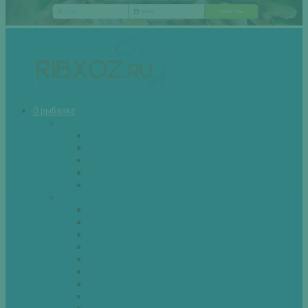
О рыбалке
Снасти
Зимние удочки
Кружки и жерлицы
Поплавок
Спиннинг
Фидер
Рыба
Голавль
Густера
Ёрш
Карась
Карп
Лещ
Линь
Окунь