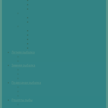
Плотва
Щука
Другие
Полезные советы
Советы и секреты
Самоделки для рыбалки
Экипировка
Костюмы и сапоги
Лодки
Палатки
Эхолоты и другое
Ящики, буры и др
Летняя рыбалка
Летняя рыбалка советы
Прикормки и насадки
Зимняя рыбалка
Зимняя рыбалка — общие советы
Зимние насадки, оснастки
Зимние прикормки
Подводная рыбалка
Подводная рыбалка общие советы
Снаряжение для подводной охоты
Оружие для подводной рыбалки
Рецепты рыбы
Салаты с рыбой