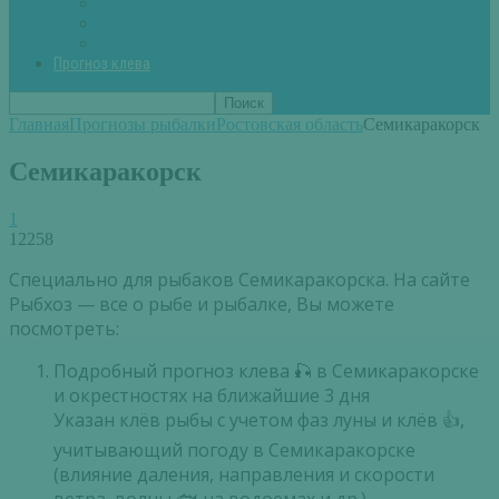
Вторые блюда из рыбы
Первые блюда (уха,суп)
Пироги из рыбы
Прогноз клева
Главная
Прогнозы рыбалки
Ростовская область
Семикаракорск
Семикаракорск
1
12258
Специально для рыбаков Семикаракорска. На сайте
Рыбхоз — все о рыбе и рыбалке, Вы можете
посмотреть:
Подробный прогноз клева 🎣 в Семикаракорске
и окрестностях на ближайшие 3 дня
Указан клёв рыбы с учетом фаз луны и клёв 👍,
учитывающий погоду в Семикаракорске
(влияние даления, направления и скорости