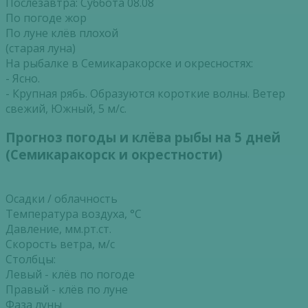
Послезавтра: Суббота 08.08
По погоде жор
По луне клёв плохой
(старая луна)
На рыбалке в Семикаракорске и окресностях:
- Ясно.
- Крупная рябь. Образуются короткие волны. Ветер
свежий, Южный, 5 м/с.
Прогноз погоды и клёва рыбы на 5 дней
(Семикаракорск и окрестности)
Осадки / облачность
Температура воздуха, °С
Давление, мм.рт.ст.
Скорость ветра, м/с
Столбцы:
Левый - клёв по погоде
Правый - клёв по луне
Фаза луны