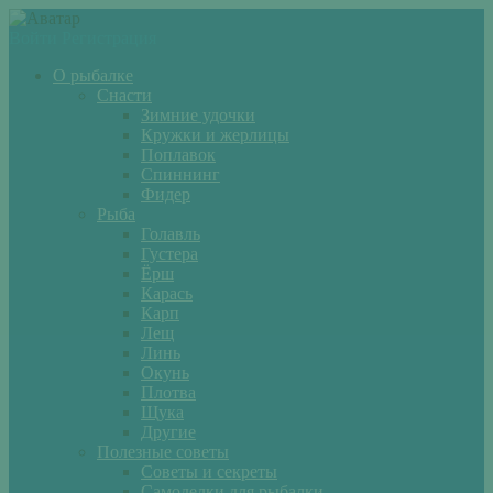
Войти
Регистрация
О рыбалке
Снасти
Зимние удочки
Кружки и жерлицы
Поплавок
Спиннинг
Фидер
Рыба
Голавль
Густера
Ёрш
Карась
Карп
Лещ
Линь
Окунь
Плотва
Щука
Другие
Полезные советы
Советы и секреты
Самоделки для рыбалки