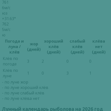
761
6м/с
юз
+31.63°
762
5м/с
ю
Погода и
хороший
слабый
клёва
жор
луна /
клёв
клёв
нет
(дней)
клёв
(дней)
(дней)
(дней)
Клёв по
3
2
0
0
погоде
Клёв по
1
0
3
1
луне
- по луне жор
- по луне хороший клёв
- по луне слабый клёв
- по луне клёва нет
Лунный календарь рыболова на 2026 год