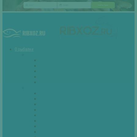
О рыбалке
Снасти
Зимние удочки
Кружки и жерлицы
Поплавок
Спиннинг
Фидер
Рыба
Голавль
Густера
Ёрш
Карась
Карп
Лещ
Линь
Окунь