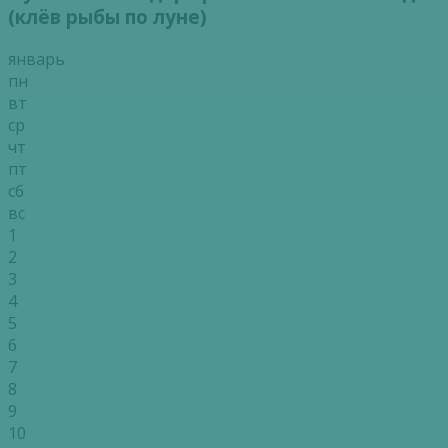
(клёв рыбы по луне)
январь
пн
вт
ср
чт
пт
сб
вс
1
2
3
4
5
6
7
8
9
10