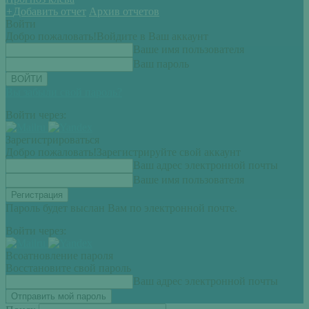
+
Добавить отчет
Архив отчетов
Войти
Добро пожаловать!
Войдите в Ваш аккаунт
Ваше имя пользователя
Ваш пароль
Вы забыли свой пароль?
Войти через:
Зарегистрироваться
Добро пожаловать!
Зарегистрируйте свой аккаунт
Ваш адрес электронной почты
Ваше имя пользователя
Пароль будет выслан Вам по электронной почте.
Войти через:
Всоатновление пароля
Восстановите свой пароль
Ваш адрес электронной почты