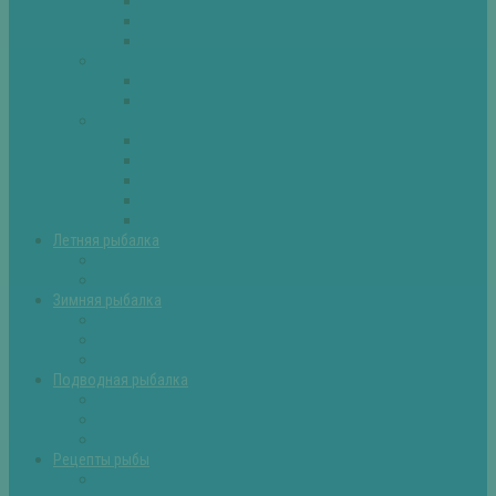
Плотва
Щука
Другие
Полезные советы
Советы и секреты
Самоделки для рыбалки
Экипировка
Костюмы и сапоги
Лодки
Палатки
Эхолоты и другое
Ящики, буры и др
Летняя рыбалка
Летняя рыбалка советы
Прикормки и насадки
Зимняя рыбалка
Зимняя рыбалка — общие советы
Зимние насадки, оснастки
Зимние прикормки
Подводная рыбалка
Подводная рыбалка общие советы
Снаряжение для подводной охоты
Оружие для подводной рыбалки
Рецепты рыбы
Салаты с рыбой