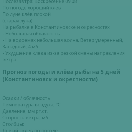
Послезавтра: Воскресенье 09.08
По погоде хороший клёв
По луне клёв плохой
(старая луна)
На рыбалке в Константиновске и окресностях:
- Небольшая облачность.
- На водоемах небольшая волна. Ветер умеренный,
Западный, 4 м/с.
- Ухудшение клева из-за резкой смены направления
ветра
Прогноз погоды и клёва рыбы на 5 дней
(Константиновск и окрестности)
Осадки / облачность
Температура воздуха, °С
Давление, мм.рт.ст.
Скорость ветра, м/с
Столбцы:
Левый - клёв по погоде