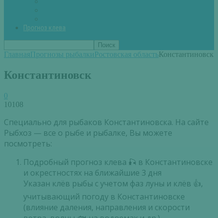
Вторые блюда из рыбы
Первые блюда (уха,суп)
Пироги из рыбы
Прогноз клева
Главная
Прогнозы рыбалки
Ростовская область
Константиновск
Константиновск
0
10108
Специально для рыбаков Константиновска. На сайте
Рыбхоз — все о рыбе и рыбалке, Вы можете
посмотреть:
Подробный прогноз клева 🎣 в Константиновске
и окрестностях на ближайшие 3 дня
Указан клёв рыбы с учетом фаз луны и клёв 👍,
учитывающий погоду в Константиновске
(влияние даления, направления и скорости