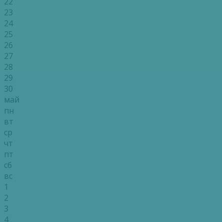
22
23
24
25
26
27
28
29
30
май
пн
вт
ср
чт
пт
сб
вс
1
2
3
4