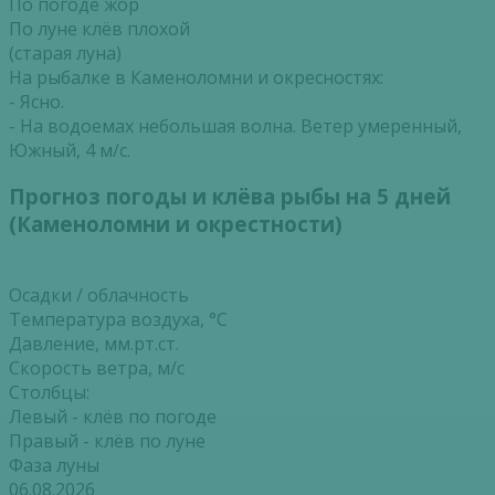
По погоде жор
По луне клёв плохой
(старая луна)
На рыбалке в Каменоломни и окресностях:
- Ясно.
- На водоемах небольшая волна. Ветер умеренный,
Южный, 4 м/с.
Прогноз погоды и клёва рыбы на 5 дней
(Каменоломни и окрестности)
Осадки / облачность
Температура воздуха, °С
Давление, мм.рт.ст.
Скорость ветра, м/с
Столбцы:
Левый - клёв по погоде
Правый - клёв по луне
Фаза луны
06.08.2026