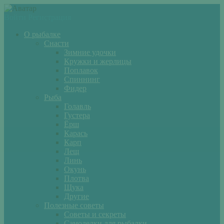
Войти
Регистрация
О рыбалке
Снасти
Зимние удочки
Кружки и жерлицы
Поплавок
Спиннинг
Фидер
Рыба
Голавль
Густера
Ёрш
Карась
Карп
Лещ
Линь
Окунь
Плотва
Щука
Другие
Полезные советы
Советы и секреты
Самоделки для рыбалки