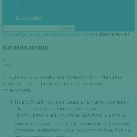
Вторые блюда из рыбы
Первые блюда (уха,суп)
Пироги из рыбы
Прогноз клева
Главная
Прогнозы рыбалки
Ростовская область
Каменоломни
Каменоломни
0
1363
Специально для рыбаков Каменоломни. На сайте
Рыбхоз — все о рыбе и рыбалке, Вы можете
посмотреть:
Подробный прогноз клева 🎣 в Каменоломни и
окрестностях на ближайшие 3 дня
Указан клёв рыбы с учетом фаз луны и клёв 👍,
учитывающий погоду в Каменоломни (влияние
даления, направления и скорости ветра, волны