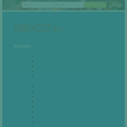
О рыбалке
Снасти
Зимние удочки
Кружки и жерлицы
Поплавок
Спиннинг
Фидер
Рыба
Голавль
Густера
Ёрш
Карась
Карп
Лещ
Линь
Окунь