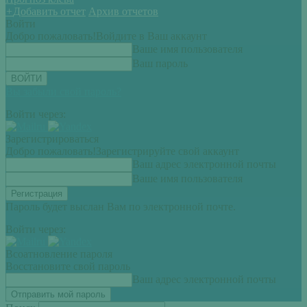
+
Добавить отчет
Архив отчетов
Войти
Добро пожаловать!
Войдите в Ваш аккаунт
Ваше имя пользователя
Ваш пароль
Вы забыли свой пароль?
Войти через:
Зарегистрироваться
Добро пожаловать!
Зарегистрируйте свой аккаунт
Ваш адрес электронной почты
Ваше имя пользователя
Пароль будет выслан Вам по электронной почте.
Войти через:
Всоатновление пароля
Восстановите свой пароль
Ваш адрес электронной почты