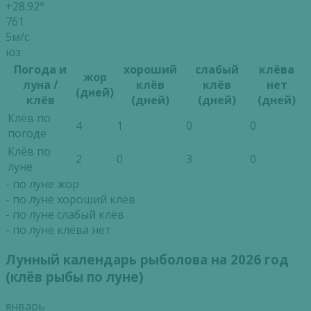
+28.92°
761
5м/с
юз
Погода и
хороший
слабый
клёва
жор
луна /
клёв
клёв
нет
(дней)
клёв
(дней)
(дней)
(дней)
Клёв по
4
1
0
0
погоде
Клёв по
2
0
3
0
луне
- по луне жор
- по луне хороший клёв
- по луне слабый клёв
- по луне клёва нет
Лунный календарь рыболова на 2026 год
(клёв рыбы по луне)
январь