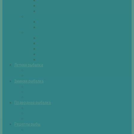
Плотва
Щука
Другие
Полезные советы
Советы и секреты
Самоделки для рыбалки
Экипировка
Костюмы и сапоги
Лодки
Палатки
Эхолоты и другое
Ящики, буры и др
Летняя рыбалка
Летняя рыбалка советы
Прикормки и насадки
Зимняя рыбалка
Зимняя рыбалка — общие советы
Зимние насадки, оснастки
Зимние прикормки
Подводная рыбалка
Подводная рыбалка общие советы
Снаряжение для подводной охоты
Оружие для подводной рыбалки
Рецепты рыбы
Салаты с рыбой