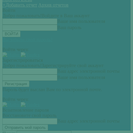
+
Добавить отчет
Архив отчетов
Войти
Добро пожаловать!
Войдите в Ваш аккаунт
Ваше имя пользователя
Ваш пароль
Вы забыли свой пароль?
Войти через:
Зарегистрироваться
Добро пожаловать!
Зарегистрируйте свой аккаунт
Ваш адрес электронной почты
Ваше имя пользователя
Пароль будет выслан Вам по электронной почте.
Войти через:
Всоатновление пароля
Восстановите свой пароль
Ваш адрес электронной почты