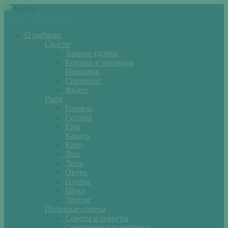
Войти
Регистрация
О рыбалке
Снасти
Зимние удочки
Кружки и жерлицы
Поплавок
Спиннинг
Фидер
Рыба
Голавль
Густера
Ёрш
Карась
Карп
Лещ
Линь
Окунь
Плотва
Щука
Другие
Полезные советы
Советы и секреты
Самоделки для рыбалки