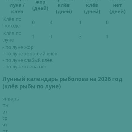
жор
луна /
клёв
клёв
нет
(дней)
клёв
(дней)
(дней)
(дней)
Клёв по
0
4
1
0
погоде
Клёв по
1
0
3
1
луне
- по луне жор
- по луне хороший клёв
- по луне слабый клёв
- по луне клёва нет
Лунный календарь рыболова на 2026 год
(клёв рыбы по луне)
январь
пн
вт
ср
чт
пт