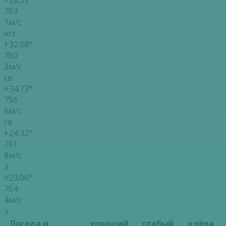
763
1м/с
юз
+32.08°
760
3м/с
св
+34.73°
756
6м/с
св
+24.32°
761
8м/с
з
+23.06°
764
4м/с
з
Погода и
хороший
слабый
клёва