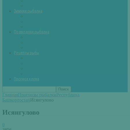
Летняя рыбалка советы
Прикормки и насадки
Зимняя рыбалка
Зимняя рыбалка — общие советы
Зимние насадки, оснастки
Зимние прикормки
Подводная рыбалка
Подводная рыбалка общие советы
Снаряжение для подводной охоты
Оружие для подводной рыбалки
Рецепты рыбы
Салаты с рыбой
Вторые блюда из рыбы
Первые блюда (уха,суп)
Пироги из рыбы
Прогноз клева
Главная
Прогнозы рыбалки
Республика
Башкортостан
Исянгулово
Исянгулово
0
3856