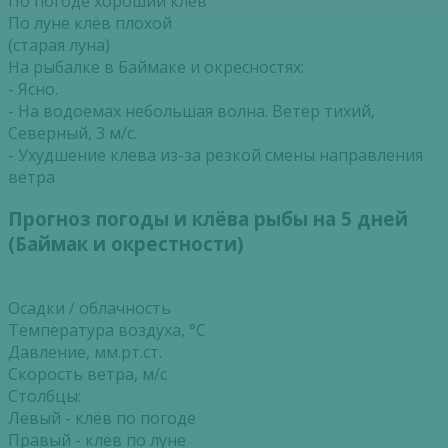
По погоде хороший клёв
По луне клёв плохой
(старая луна)
На рыбалке в Баймаке и окресностях:
- Ясно.
- На водоемах небольшая волна. Ветер тихий,
Северный, 3 м/с.
- Ухудшение клева из-за резкой смены направления
ветра
Прогноз погоды и клёва рыбы на 5 дней
(Баймак и окрестности)
Осадки / облачность
Температура воздуха, °С
Давление, мм.рт.ст.
Скорость ветра, м/с
Столбцы:
Левый - клёв по погоде
Правый - клёв по луне