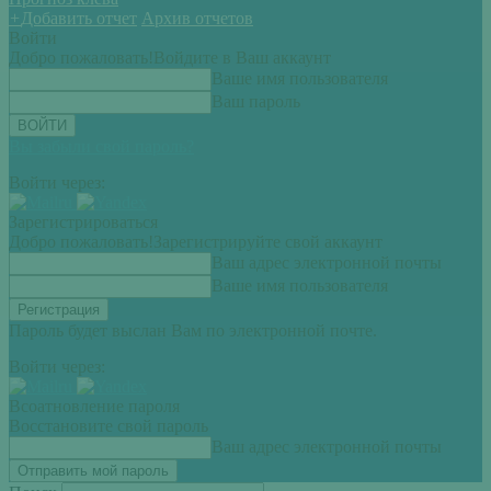
+
Добавить отчет
Архив отчетов
Войти
Добро пожаловать!
Войдите в Ваш аккаунт
Ваше имя пользователя
Ваш пароль
Вы забыли свой пароль?
Войти через:
Зарегистрироваться
Добро пожаловать!
Зарегистрируйте свой аккаунт
Ваш адрес электронной почты
Ваше имя пользователя
Пароль будет выслан Вам по электронной почте.
Войти через:
Всоатновление пароля
Восстановите свой пароль
Ваш адрес электронной почты