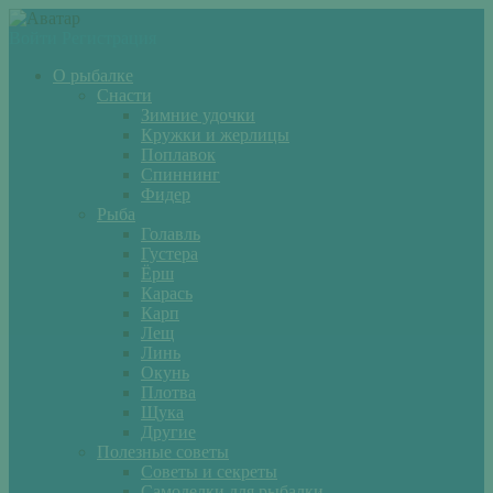
Войти
Регистрация
О рыбалке
Снасти
Зимние удочки
Кружки и жерлицы
Поплавок
Спиннинг
Фидер
Рыба
Голавль
Густера
Ёрш
Карась
Карп
Лещ
Линь
Окунь
Плотва
Щука
Другие
Полезные советы
Советы и секреты
Самоделки для рыбалки