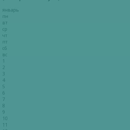
январь
пн
вт
ср
чт
пт
сб
вс
1
2
3
4
5
6
7
8
9
10
11