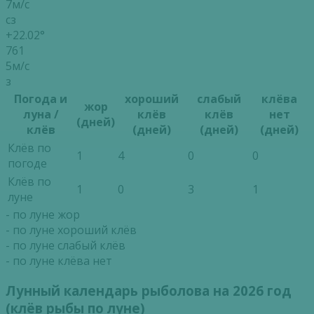
7м/с
сз
+22.02°
761
5м/с
з
Погода и
хороший
слабый
клёва
жор
луна /
клёв
клёв
нет
(дней)
клёв
(дней)
(дней)
(дней)
Клёв по
1
4
0
0
погоде
Клёв по
1
0
3
1
луне
- по луне жор
- по луне хороший клёв
- по луне слабый клёв
- по луне клёва нет
Лунный календарь рыболова на 2026 год
(клёв рыбы по луне)