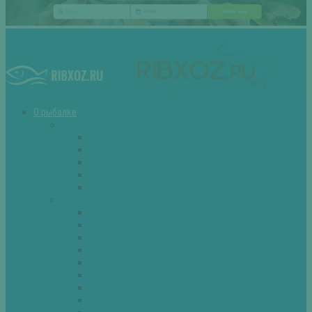
О рыбалке
Снасти
Зимние удочки
Кружки и жерлицы
Поплавок
Спиннинг
Фидер
Рыба
Голавль
Густера
Ёрш
Карась
Карп
Лещ
Линь
Окунь