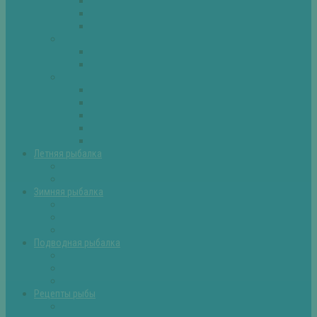
Плотва
Щука
Другие
Полезные советы
Советы и секреты
Самоделки для рыбалки
Экипировка
Костюмы и сапоги
Лодки
Палатки
Эхолоты и другое
Ящики, буры и др
Летняя рыбалка
Летняя рыбалка советы
Прикормки и насадки
Зимняя рыбалка
Зимняя рыбалка — общие советы
Зимние насадки, оснастки
Зимние прикормки
Подводная рыбалка
Подводная рыбалка общие советы
Снаряжение для подводной охоты
Оружие для подводной рыбалки
Рецепты рыбы
Салаты с рыбой