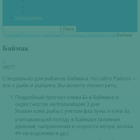
Вторые блюда из рыбы
Первые блюда (уха,суп)
Пироги из рыбы
Прогноз клева
Главная
Прогнозы рыбалки
Республика Башкортостан
Баймак
Баймак
0
10277
Специально для рыбаков Баймака. На сайте Рыбхоз —
все о рыбе и рыбалке, Вы можете посмотреть:
Подробный прогноз клева 🎣 в Баймаке и
окрестностях на ближайшие 3 дня
Указан клёв рыбы с учетом фаз луны и клёв 👍,
учитывающий погоду в Баймаке (влияние
даления, направления и скорости ветра, волны
🐟 на водоемах и др.)