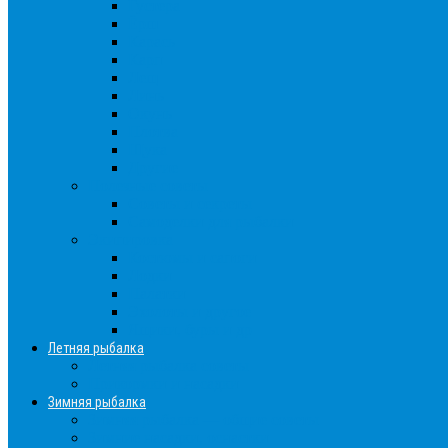
Густера
Ёрш
Карась
Карп
Лещ
Линь
Окунь
Плотва
Щука
Другие
Полезные советы
Советы и секреты
Самоделки для рыбалки
Экипировка
Костюмы и сапоги
Лодки
Палатки
Эхолоты и другое
Ящики, буры и др
Летняя рыбалка
Летняя рыбалка советы
Прикормки и насадки
Зимняя рыбалка
Зимняя рыбалка — общие советы
Зимние насадки, оснастки