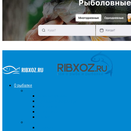
О рыбалке
Снасти
Зимние удочки
Кружки и жерлицы
Поплавок
Спиннинг
Фидер
Рыба
Голавль