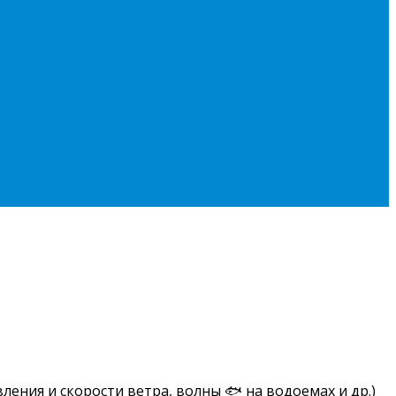
ления и скорости ветра, волны 🐟 на водоемах и др.)