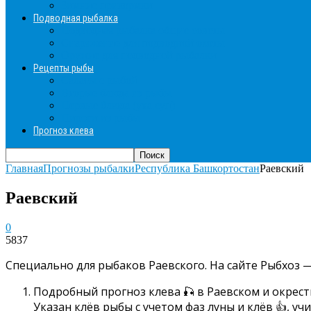
Зимние прикормки
Подводная рыбалка
Подводная рыбалка общие советы
Снаряжение для подводной охоты
Оружие для подводной рыбалки
Рецепты рыбы
Салаты с рыбой
Вторые блюда из рыбы
Первые блюда (уха,суп)
Пироги из рыбы
Прогноз клева
Главная
Прогнозы рыбалки
Республика Башкортостан
Раевский
Раевский
0
5837
Специально для рыбаков Раевского. На сайте Рыбхоз —
Подробный прогноз клева 🎣 в Раевском и окрест
Указан клёв рыбы с учетом фаз луны и клёв 👍, у