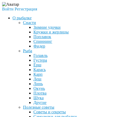
Войти
Регистрация
О рыбалке
Снасти
Зимние удочки
Кружки и жерлицы
Поплавок
Спиннинг
Фидер
Рыба
Голавль
Густера
Ёрш
Карась
Карп
Лещ
Линь
Окунь
Плотва
Щука
Другие
Полезные советы
Советы и секреты
Самоделки для рыбалки