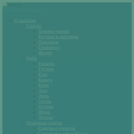
Войти
Регистрация
О рыбалке
Снасти
Зимние удочки
Кружки и жерлицы
Поплавок
Спиннинг
Фидер
Рыба
Голавль
Густера
Ёрш
Карась
Карп
Лещ
Линь
Окунь
Плотва
Щука
Другие
Полезные советы
Советы и секреты
Самоделки для рыбалки