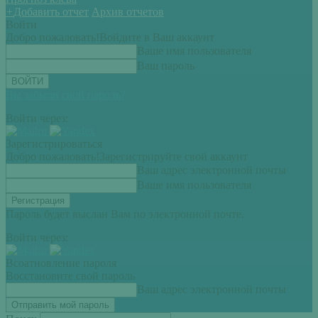
+
Добавить отчет
Архив отчетов
Войти
Добро пожаловать!
Войдите в Ваш аккаунт
Ваше имя пользователя
Ваш пароль
Вы забыли свой пароль?
Войти через:
Зарегистрироваться
Добро пожаловать!
Зарегистрируйте свой аккаунт
Ваш адрес электронной почты
Ваше имя пользователя
Пароль будет выслан Вам по электронной почте.
Войти через:
Всоатновление пароля
Восстановите свой пароль
Ваш адрес электронной почты