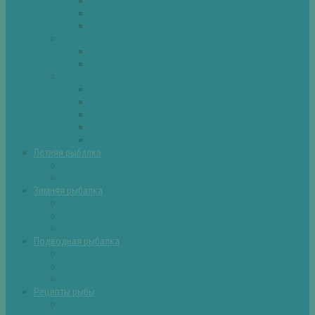
Плотва
Щука
Другие
Полезные советы
Советы и секреты
Самоделки для рыбалки
Экипировка
Костюмы и сапоги
Лодки
Палатки
Эхолоты и другое
Ящики, буры и др
Летняя рыбалка
Летняя рыбалка советы
Прикормки и насадки
Зимняя рыбалка
Зимняя рыбалка — общие советы
Зимние насадки, оснастки
Зимние прикормки
Подводная рыбалка
Подводная рыбалка общие советы
Снаряжение для подводной охоты
Оружие для подводной рыбалки
Рецепты рыбы
Салаты с рыбой