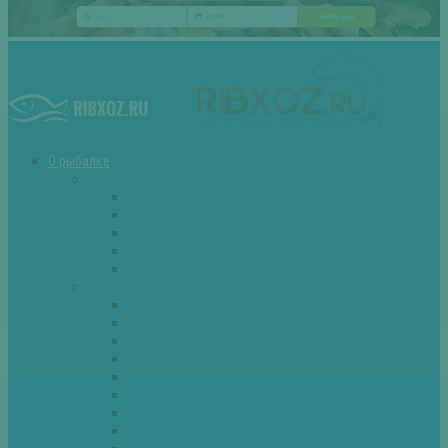
О рыбалке
Снасти
Зимние удочки
Кружки и жерлицы
Поплавок
Спиннинг
Фидер
Рыба
Голавль
Густера
Ёрш
Карась
Карп
Лещ
Линь
Окунь