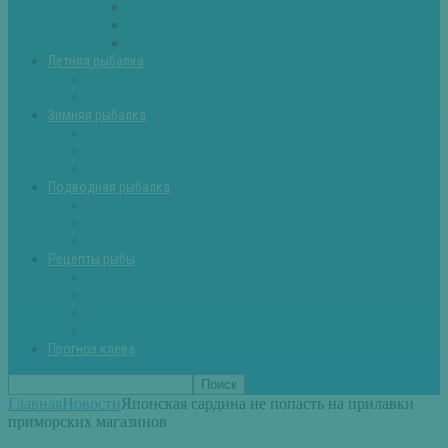
Палатки
Эхолоты и другое
Ящики, буры и др
Летняя рыбалка
Летняя рыбалка советы
Прикормки и насадки
Зимняя рыбалка
Зимняя рыбалка — общие советы
Зимние насадки, оснастки
Зимние прикормки
Подводная рыбалка
Подводная рыбалка общие советы
Снаряжение для подводной охоты
Оружие для подводной рыбалки
Рецепты рыбы
Салаты с рыбой
Вторые блюда из рыбы
Первые блюда (уха,суп)
Пироги из рыбы
Прогноз клева
Главная
Новости
Японская сардина не попасть на прилавки
приморских магазинов