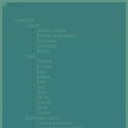
Войти
Регистрация
О рыбалке
Снасти
Зимние удочки
Кружки и жерлицы
Поплавок
Спиннинг
Фидер
Рыба
Голавль
Густера
Ёрш
Карась
Карп
Лещ
Линь
Окунь
Плотва
Щука
Другие
Полезные советы
Советы и секреты
Самоделки для рыбалки