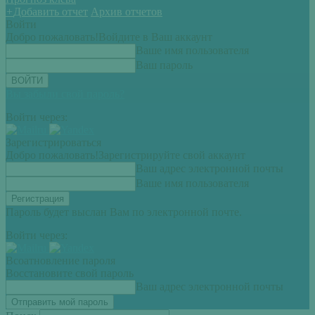
+
Добавить отчет
Архив отчетов
Войти
Добро пожаловать!
Войдите в Ваш аккаунт
Ваше имя пользователя
Ваш пароль
Вы забыли свой пароль?
Войти через:
Зарегистрироваться
Добро пожаловать!
Зарегистрируйте свой аккаунт
Ваш адрес электронной почты
Ваше имя пользователя
Пароль будет выслан Вам по электронной почте.
Войти через:
Всоатновление пароля
Восстановите свой пароль
Ваш адрес электронной почты