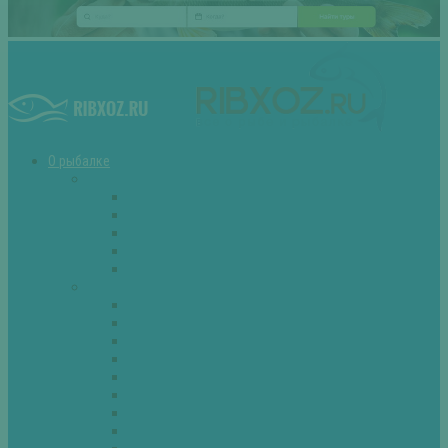
О рыбалке
Снасти
Зимние удочки
Кружки и жерлицы
Поплавок
Спиннинг
Фидер
Рыба
Голавль
Густера
Ёрш
Карась
Карп
Лещ
Линь
Окунь