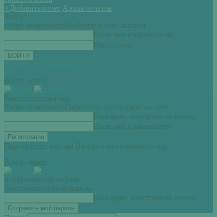
+
Добавить отчет
Архив отчетов
Войти
Добро пожаловать!
Войдите в Ваш аккаунт
Ваше имя пользователя
Ваш пароль
Вы забыли свой пароль?
Войти через:
Зарегистрироваться
Добро пожаловать!
Зарегистрируйте свой аккаунт
Ваш адрес электронной почты
Ваше имя пользователя
Пароль будет выслан Вам по электронной почте.
Войти через:
Всоатновление пароля
Восстановите свой пароль
Ваш адрес электронной почты