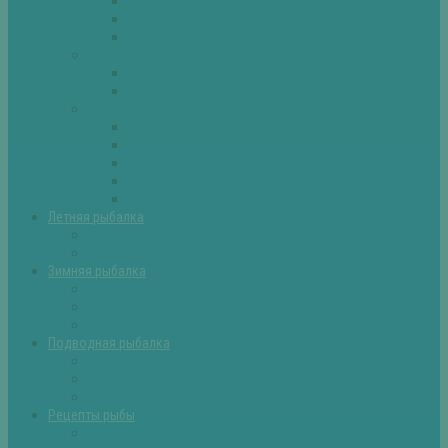
Плотва
Щука
Другие
Полезные советы
Советы и секреты
Самоделки для рыбалки
Экипировка
Костюмы и сапоги
Лодки
Палатки
Эхолоты и другое
Ящики, буры и др
Летняя рыбалка
Летняя рыбалка советы
Прикормки и насадки
Зимняя рыбалка
Зимняя рыбалка — общие советы
Зимние насадки, оснастки
Зимние прикормки
Подводная рыбалка
Подводная рыбалка общие советы
Снаряжение для подводной охоты
Оружие для подводной рыбалки
Рецепты рыбы
Салаты с рыбой