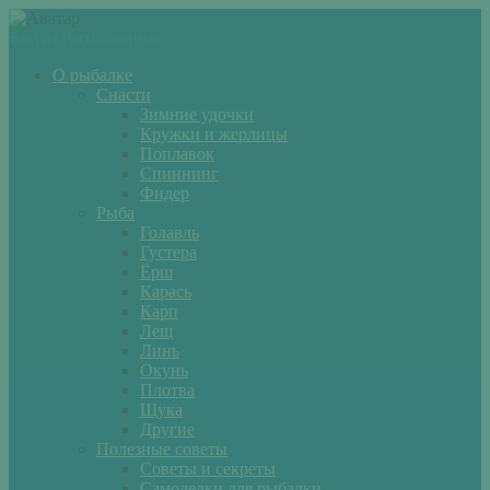
Войти
Регистрация
О рыбалке
Снасти
Зимние удочки
Кружки и жерлицы
Поплавок
Спиннинг
Фидер
Рыба
Голавль
Густера
Ёрш
Карась
Карп
Лещ
Линь
Окунь
Плотва
Щука
Другие
Полезные советы
Советы и секреты
Самоделки для рыбалки