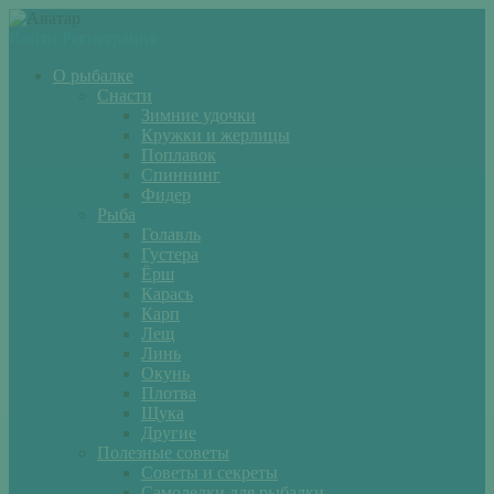
Войти
Регистрация
О рыбалке
Снасти
Зимние удочки
Кружки и жерлицы
Поплавок
Спиннинг
Фидер
Рыба
Голавль
Густера
Ёрш
Карась
Карп
Лещ
Линь
Окунь
Плотва
Щука
Другие
Полезные советы
Советы и секреты
Самоделки для рыбалки