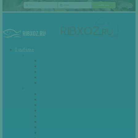
О рыбалке
Снасти
Зимние удочки
Кружки и жерлицы
Поплавок
Спиннинг
Фидер
Рыба
Голавль
Густера
Ёрш
Карась
Карп
Лещ
Линь
Окунь