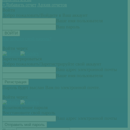
+
Добавить отчет
Архив отчетов
Войти
Добро пожаловать!
Войдите в Ваш аккаунт
Ваше имя пользователя
Ваш пароль
Вы забыли свой пароль?
Войти через:
Зарегистрироваться
Добро пожаловать!
Зарегистрируйте свой аккаунт
Ваш адрес электронной почты
Ваше имя пользователя
Пароль будет выслан Вам по электронной почте.
Войти через:
Всоатновление пароля
Восстановите свой пароль
Ваш адрес электронной почты