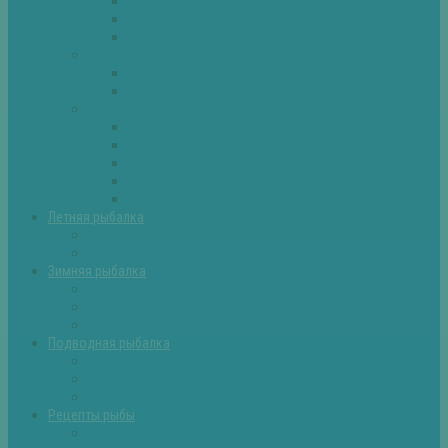
Плотва
Щука
Другие
Полезные советы
Советы и секреты
Самоделки для рыбалки
Экипировка
Костюмы и сапоги
Лодки
Палатки
Эхолоты и другое
Ящики, буры и др
Летняя рыбалка
Летняя рыбалка советы
Прикормки и насадки
Зимняя рыбалка
Зимняя рыбалка — общие советы
Зимние насадки, оснастки
Зимние прикормки
Подводная рыбалка
Подводная рыбалка общие советы
Снаряжение для подводной охоты
Оружие для подводной рыбалки
Рецепты рыбы
Салаты с рыбой