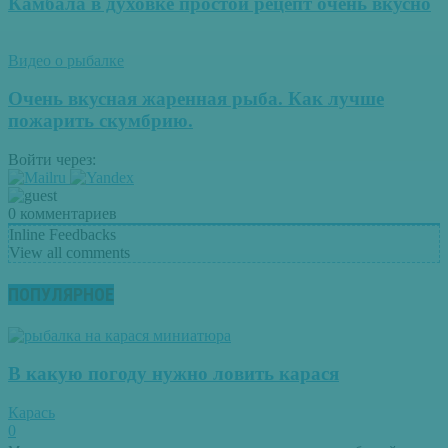
Камбала в духовке простой рецепт очень вкусно
Видео о рыбалке
Очень вкусная жаренная рыба. Как лучше
пожарить скумбрию.
Войти через:
0
комментариев
Inline Feedbacks
View all comments
ПОПУЛЯРНОЕ
В какую погоду нужно ловить карася
Карась
0