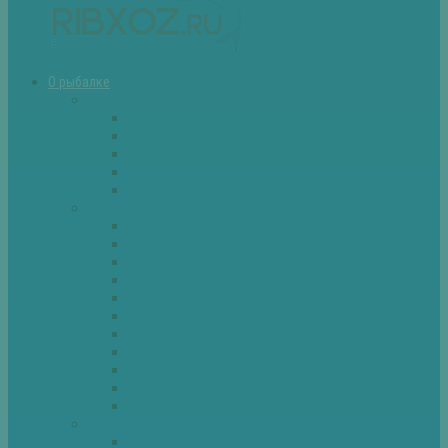
О рыбалке
Снасти
Зимние удочки
Кружки и жерлицы
Поплавок
Спиннинг
Фидер
Рыба
Голавль
Густера
Ёрш
Карась
Карп
Лещ
Линь
Окунь
Плотва
Щука
Другие
Полезные советы
Советы и секреты