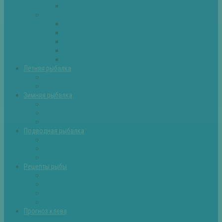
Самоделки для рыбалки
Экипировка
Костюмы и сапоги
Лодки
Палатки
Эхолоты и другое
Ящики, буры и др
Летняя рыбалка
Летняя рыбалка советы
Прикормки и насадки
Зимняя рыбалка
Зимняя рыбалка — общие советы
Зимние насадки, оснастки
Зимние прикормки
Подводная рыбалка
Подводная рыбалка общие советы
Снаряжение для подводной охоты
Оружие для подводной рыбалки
Рецепты рыбы
Салаты с рыбой
Вторые блюда из рыбы
Первые блюда (уха,суп)
Пироги из рыбы
Прогноз клева