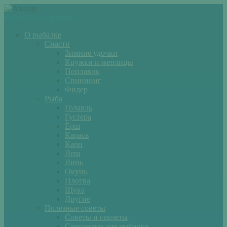
Войти
Регистрация
О рыбалке
Снасти
Зимние удочки
Кружки и жерлицы
Поплавок
Спиннинг
Фидер
Рыба
Голавль
Густера
Ёрш
Карась
Карп
Лещ
Линь
Окунь
Плотва
Щука
Другие
Полезные советы
Советы и секреты
Самоделки для рыбалки