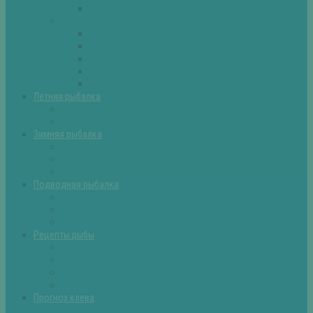
Самоделки для рыбалки
Экипировка
Костюмы и сапоги
Лодки
Палатки
Эхолоты и другое
Ящики, буры и др
Летняя рыбалка
Летняя рыбалка советы
Прикормки и насадки
Зимняя рыбалка
Зимняя рыбалка — общие советы
Зимние насадки, оснастки
Зимние прикормки
Подводная рыбалка
Подводная рыбалка общие советы
Снаряжение для подводной охоты
Оружие для подводной рыбалки
Рецепты рыбы
Салаты с рыбой
Вторые блюда из рыбы
Первые блюда (уха,суп)
Пироги из рыбы
Прогноз клева