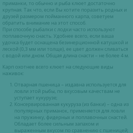
приманки, то обычно и рыба клюет достаточно
крупная. Так что, если Вы хотите поразить родных и
друзей размером пойманного карпа, советуем
обратить внимание на этот способ.
При способе рыбалки с лодки часто используют
поплавочную снасть. Удобнее всего, если ваша
удочка будет оснащена безинерционной катушкой и
леской (0,3 мм или толще), ее цвет должен сливаться
с водой или дном. Общая длина снасти – не более 4 м.
Карп охотнее всего клюет на следующие виды
наживок:
Отварная пшеница – издавна используется для
ловли этой рыбы, по вкусовым качествам не
уступает кукурузе;
Консервированная кукуруза (из банки) – одна из
популярных приманок, применяется для ловли
на пружинку, фидерных и поплавочных снастей.
Обладает более сильным запахом и
выраженным вкусом по сравнению с пшеницей;