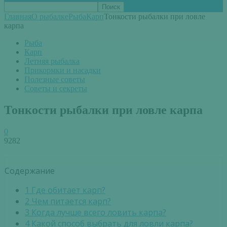
Главная
О рыбалке
Рыба
Карп
Тонкости рыбалки при ловле
карпа
Рыба
Карп
Летняя рыбалка
Прикормки и насадки
Полезные советы
Советы и секреты
Тонкости рыбалки при ловле карпа
0
9282
Содержание
1
Где обитает карп?
2
Чем питается карп?
3
Когда лучше всего ловить карпа?
4
Какой способ выбрать для ловли карпа?