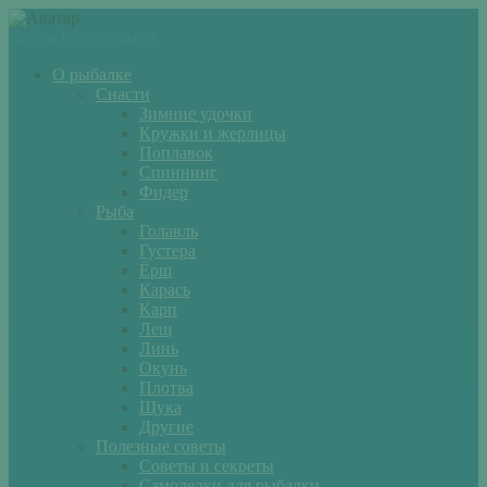
Войти
Регистрация
О рыбалке
Снасти
Зимние удочки
Кружки и жерлицы
Поплавок
Спиннинг
Фидер
Рыба
Голавль
Густера
Ёрш
Карась
Карп
Лещ
Линь
Окунь
Плотва
Щука
Другие
Полезные советы
Советы и секреты
Самоделки для рыбалки