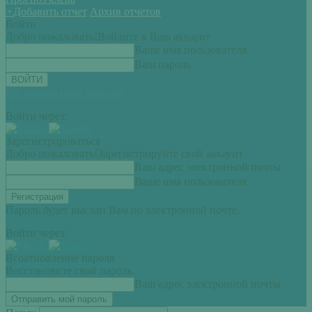
+
Добавить отчет
Архив отчетов
Войти
Добро пожаловать!
Войдите в Ваш аккаунт
Ваше имя пользователя
Ваш пароль
Вы забыли свой пароль?
Войти через:
Зарегистрироваться
Добро пожаловать!
Зарегистрируйте свой аккаунт
Ваш адрес электронной почты
Ваше имя пользователя
Пароль будет выслан Вам по электронной почте.
Войти через:
Всоатновление пароля
Восстановите свой пароль
Ваш адрес электронной почты