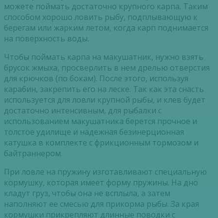
можете поймать достаточно крупного карпа. Таким
способом хорошо ловить рыбу, подплывающую к
берегам или жарким летом, когда карп поднимается
на поверхность воды.
Чтобы поймать карпа на макушатник, нужно взять
брусок жмыха, просверлить в нем дрелью отверстия
для крючков (по бокам). После этого, используя
карабин, закрепить его на леске. Так как эта снасть
используется для ловли крупной рыбы, и клев будет
достаточно интенсивным, для рыбалки с
использованием макушатника берется прочное и
толстое удилище и надежная безинерционная
катушка в комплекте с фрикционным тормозом и
байтраннером.
При ловле на пружину изготавливают специальную
кормушку, которая имеет форму пружины. На дно
кладут груз, чтобы она не всплыла, а затем
наполняют ее смесью для прикорма рыбы. За края
кормушки прикрепляют длинные поводки с