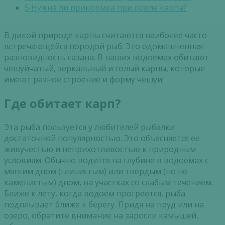
5
Нужна ли прикормка при ловле карпа?
В дикой природе карпы считаются наиболее часто
встречающейся породой рыб. Это одомашненная
разновидность сазана. В наших водоемах обитают
чешуйчатый, зеркальный и голый карпы, которые
имеют разное строение и форму чешуи.
Где обитает карп?
Эта рыба пользуется у любителей рыбалки
достаточной популярностью. Это объясняется ее
живучестью и неприхотливостью к природным
условиям. Обычно водится на глубине в водоемах с
мягким дном (глинистым) или твердым (но не
каменистым) дном, на участках со слабым течением.
Ближе к лету, когда водоем прогреется, рыба
подплывает ближе к берегу. Придя на пруд или на
озеро, обратите внимание на заросли камышей,