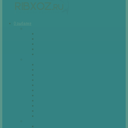
О рыбалке
Снасти
Зимние удочки
Кружки и жерлицы
Поплавок
Спиннинг
Фидер
Рыба
Голавль
Густера
Ёрш
Карась
Карп
Лещ
Линь
Окунь
Плотва
Щука
Другие
Полезные советы
Советы и секреты