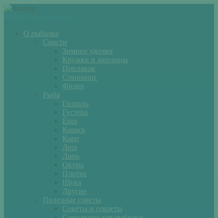
Войти
Регистрация
О рыбалке
Снасти
Зимние удочки
Кружки и жерлицы
Поплавок
Спиннинг
Фидер
Рыба
Голавль
Густера
Ёрш
Карась
Карп
Лещ
Линь
Окунь
Плотва
Щука
Другие
Полезные советы
Советы и секреты
Самоделки для рыбалки