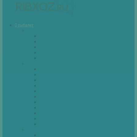
О рыбалке
Снасти
Зимние удочки
Кружки и жерлицы
Поплавок
Спиннинг
Фидер
Рыба
Голавль
Густера
Ёрш
Карась
Карп
Лещ
Линь
Окунь
Плотва
Щука
Другие
Полезные советы
Советы и секреты