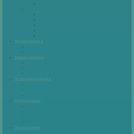
Самоделки для рыбалки
Экипировка
Костюмы и сапоги
Лодки
Палатки
Эхолоты и другое
Ящики, буры и др
Летняя рыбалка
Летняя рыбалка советы
Прикормки и насадки
Зимняя рыбалка
Зимняя рыбалка — общие советы
Зимние насадки, оснастки
Зимние прикормки
Подводная рыбалка
Подводная рыбалка общие советы
Снаряжение для подводной охоты
Оружие для подводной рыбалки
Рецепты рыбы
Салаты с рыбой
Вторые блюда из рыбы
Первые блюда (уха,суп)
Пироги из рыбы
Прогноз клева