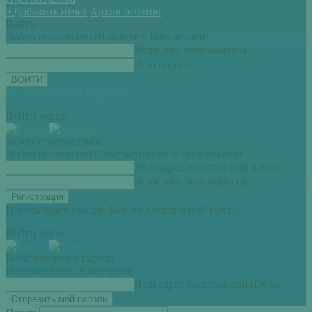
+
Добавить отчет
Архив отчетов
Войти
Добро пожаловать!
Войдите в Ваш аккаунт
Ваше имя пользователя
Ваш пароль
Вы забыли свой пароль?
Войти через:
Зарегистрироваться
Добро пожаловать!
Зарегистрируйте свой аккаунт
Ваш адрес электронной почты
Ваше имя пользователя
Пароль будет выслан Вам по электронной почте.
Войти через:
Всоатновление пароля
Восстановите свой пароль
Ваш адрес электронной почты