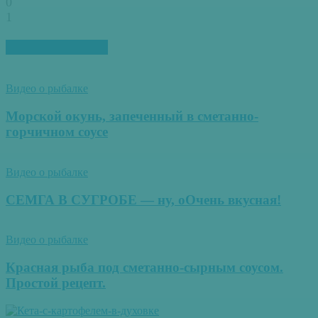
0
1
ПОХОЖИЕ СТАТЬИ
Видео о рыбалке
Морской окунь, запеченный в сметанно-
горчичном соусе
Видео о рыбалке
СЕМГА В СУГРОБЕ — ну, оОчень вкусная!
Видео о рыбалке
Красная рыба под сметанно-сырным соусом.
Простой рецепт.