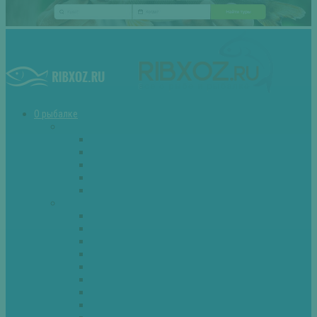
О рыбалке
Снасти
Зимние удочки
Кружки и жерлицы
Поплавок
Спиннинг
Фидер
Рыба
Голавль
Густера
Ёрш
Карась
Карп
Лещ
Линь
Окунь