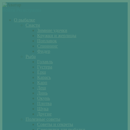
Войти
Регистрация
О рыбалке
Снасти
Зимние удочки
Кружки и жерлицы
Поплавок
Спиннинг
Фидер
Рыба
Голавль
Густера
Ёрш
Карась
Карп
Лещ
Линь
Окунь
Плотва
Щука
Другие
Полезные советы
Советы и секреты
Самоделки для рыбалки