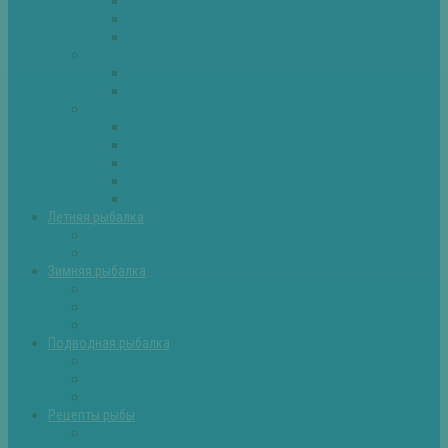
Плотва
Щука
Другие
Полезные советы
Советы и секреты
Самоделки для рыбалки
Экипировка
Костюмы и сапоги
Лодки
Палатки
Эхолоты и другое
Ящики, буры и др
Летняя рыбалка
Летняя рыбалка советы
Прикормки и насадки
Зимняя рыбалка
Зимняя рыбалка — общие советы
Зимние насадки, оснастки
Зимние прикормки
Подводная рыбалка
Подводная рыбалка общие советы
Снаряжение для подводной охоты
Оружие для подводной рыбалки
Рецепты рыбы
Салаты с рыбой