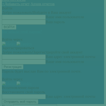
+
Добавить отчет
Архив отчетов
Войти
Добро пожаловать!
Войдите в Ваш аккаунт
Ваше имя пользователя
Ваш пароль
Вы забыли свой пароль?
Войти через:
Зарегистрироваться
Добро пожаловать!
Зарегистрируйте свой аккаунт
Ваш адрес электронной почты
Ваше имя пользователя
Пароль будет выслан Вам по электронной почте.
Войти через:
Всоатновление пароля
Восстановите свой пароль
Ваш адрес электронной почты