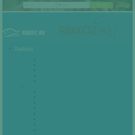
О рыбалке
Снасти
Зимние удочки
Кружки и жерлицы
Поплавок
Спиннинг
Фидер
Рыба
Голавль
Густера
Ёрш
Карась
Карп
Лещ
Линь
Окунь