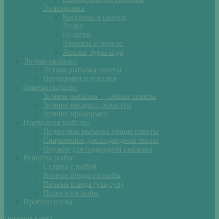
Экипировка
Костюмы и сапоги
Лодки
Палатки
Эхолоты и другое
Ящики, буры и др
Летняя рыбалка
Летняя рыбалка советы
Прикормки и насадки
Зимняя рыбалка
Зимняя рыбалка — общие советы
Зимние насадки, оснастки
Зимние прикормки
Подводная рыбалка
Подводная рыбалка общие советы
Снаряжение для подводной охоты
Оружие для подводной рыбалки
Рецепты рыбы
Салаты с рыбой
Вторые блюда из рыбы
Первые блюда (уха,суп)
Пироги из рыбы
Прогноз клева
Прогноз клева