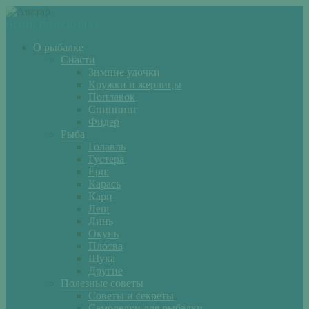
Войти
Регистрация
О рыбалке
Снасти
Зимние удочки
Кружки и жерлицы
Поплавок
Спиннинг
Фидер
Рыба
Голавль
Густера
Ёрш
Карась
Карп
Лещ
Линь
Окунь
Плотва
Щука
Другие
Полезные советы
Советы и секреты
Самоделки для рыбалки