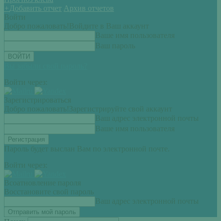
+
Добавить отчет
Архив отчетов
Войти
Добро пожаловать!
Войдите в Ваш аккаунт
Ваше имя пользователя
Ваш пароль
Вы забыли свой пароль?
Войти через:
Зарегистрироваться
Добро пожаловать!
Зарегистрируйте свой аккаунт
Ваш адрес электронной почты
Ваше имя пользователя
Пароль будет выслан Вам по электронной почте.
Войти через:
Всоатновление пароля
Восстановите свой пароль
Ваш адрес электронной почты