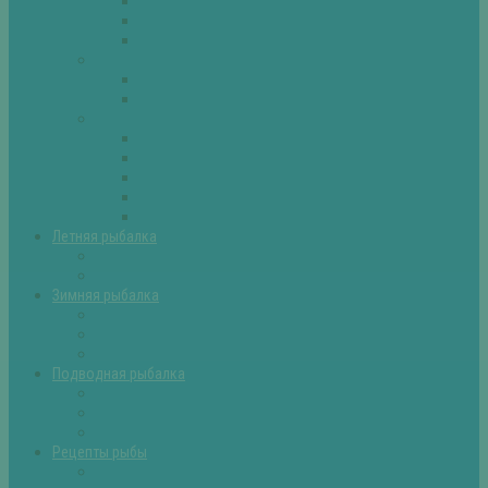
Плотва
Щука
Другие
Полезные советы
Советы и секреты
Самоделки для рыбалки
Экипировка
Костюмы и сапоги
Лодки
Палатки
Эхолоты и другое
Ящики, буры и др
Летняя рыбалка
Летняя рыбалка советы
Прикормки и насадки
Зимняя рыбалка
Зимняя рыбалка — общие советы
Зимние насадки, оснастки
Зимние прикормки
Подводная рыбалка
Подводная рыбалка общие советы
Снаряжение для подводной охоты
Оружие для подводной рыбалки
Рецепты рыбы
Салаты с рыбой