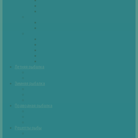
Плотва
Щука
Другие
Полезные советы
Советы и секреты
Самоделки для рыбалки
Экипировка
Костюмы и сапоги
Лодки
Палатки
Эхолоты и другое
Ящики, буры и др
Летняя рыбалка
Летняя рыбалка советы
Прикормки и насадки
Зимняя рыбалка
Зимняя рыбалка — общие советы
Зимние насадки, оснастки
Зимние прикормки
Подводная рыбалка
Подводная рыбалка общие советы
Снаряжение для подводной охоты
Оружие для подводной рыбалки
Рецепты рыбы
Салаты с рыбой