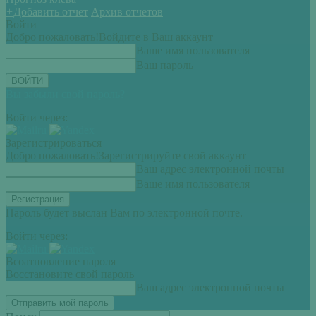
+
Добавить отчет
Архив отчетов
Войти
Добро пожаловать!
Войдите в Ваш аккаунт
Ваше имя пользователя
Ваш пароль
Вы забыли свой пароль?
Войти через:
Зарегистрироваться
Добро пожаловать!
Зарегистрируйте свой аккаунт
Ваш адрес электронной почты
Ваше имя пользователя
Пароль будет выслан Вам по электронной почте.
Войти через:
Всоатновление пароля
Восстановите свой пароль
Ваш адрес электронной почты