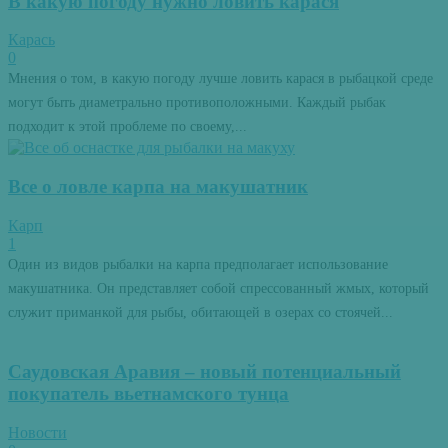
В какую погоду нужно ловить карася
Карась
0
Мнения о том, в какую погоду лучше ловить карася в рыбацкой среде
могут быть диаметрально противоположными. Каждый рыбак
подходит к этой проблеме по своему,...
Все о ловле карпа на макушатник
Карп
1
Один из видов рыбалки на карпа предполагает использование
макушатника. Он представляет собой спрессованный жмых, который
служит приманкой для рыбы, обитающей в озерах со стоячей...
Саудовская Аравия – новый потенциальный
покупатель вьетнамского тунца
Новости