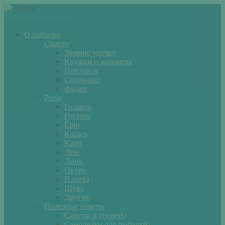
Войти
Регистрация
О рыбалке
Снасти
Зимние удочки
Кружки и жерлицы
Поплавок
Спиннинг
Фидер
Рыба
Голавль
Густера
Ёрш
Карась
Карп
Лещ
Линь
Окунь
Плотва
Щука
Другие
Полезные советы
Советы и секреты
Самоделки для рыбалки