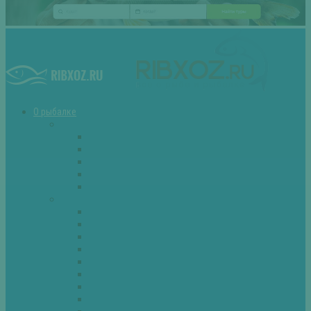
О рыбалке
Снасти
Зимние удочки
Кружки и жерлицы
Поплавок
Спиннинг
Фидер
Рыба
Голавль
Густера
Ёрш
Карась
Карп
Лещ
Линь
Окунь