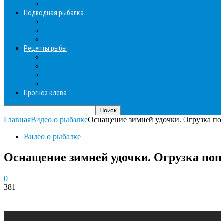
Зимние прикормки
Подводная рыбалка
Подводная рыбалка общие советы
Снаряжение для подводной охоты
Оружие для подводной рыбалки
Рецепты рыбы
Салаты с рыбой
Вторые блюда из рыбы
Первые блюда (уха,суп)
Пироги из рыбы
Прогноз клева
Главная
Видео о рыбалке
Оснащение зимней удочки. Огрузка по
Видео о рыбалке
Оснащение зимней удочки. Огрузка поп
0
381