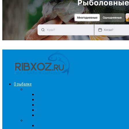
О рыбалке
Снасти
Зимние удочки
Кружки и жерлицы
Поплавок
Спиннинг
Фидер
Рыба
Голавль