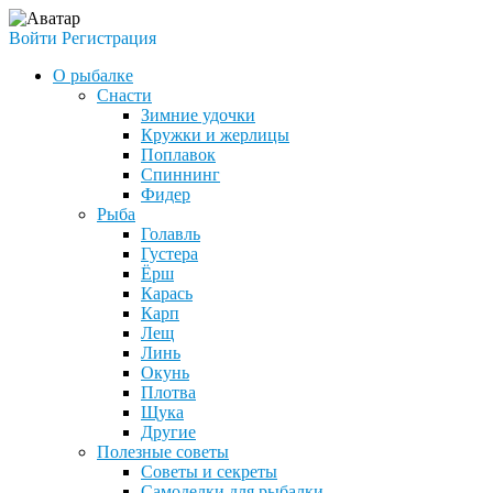
Войти
Регистрация
О рыбалке
Снасти
Зимние удочки
Кружки и жерлицы
Поплавок
Спиннинг
Фидер
Рыба
Голавль
Густера
Ёрш
Карась
Карп
Лещ
Линь
Окунь
Плотва
Щука
Другие
Полезные советы
Советы и секреты
Самоделки для рыбалки