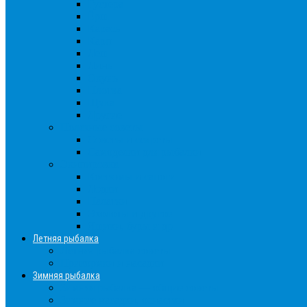
Густера
Ёрш
Карась
Карп
Лещ
Линь
Окунь
Плотва
Щука
Другие
Полезные советы
Советы и секреты
Самоделки для рыбалки
Экипировка
Костюмы и сапоги
Лодки
Палатки
Эхолоты и другое
Ящики, буры и др
Летняя рыбалка
Летняя рыбалка советы
Прикормки и насадки
Зимняя рыбалка
Зимняя рыбалка — общие советы
Зимние насадки, оснастки