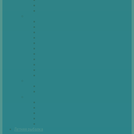
Спиннинг
Фидер
Рыба
Голавль
Густера
Ёрш
Карась
Карп
Лещ
Линь
Окунь
Плотва
Щука
Другие
Полезные советы
Советы и секреты
Самоделки для рыбалки
Экипировка
Костюмы и сапоги
Лодки
Палатки
Эхолоты и другое
Ящики, буры и др
Летняя рыбалка