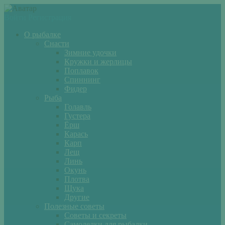
Войти
Регистрация
О рыбалке
Снасти
Зимние удочки
Кружки и жерлицы
Поплавок
Спиннинг
Фидер
Рыба
Голавль
Густера
Ёрш
Карась
Карп
Лещ
Линь
Окунь
Плотва
Щука
Другие
Полезные советы
Советы и секреты
Самоделки для рыбалки