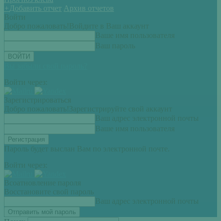
+
Добавить отчет
Архив отчетов
Войти
Добро пожаловать!
Войдите в Ваш аккаунт
Ваше имя пользователя
Ваш пароль
Вы забыли свой пароль?
Войти через:
Зарегистрироваться
Добро пожаловать!
Зарегистрируйте свой аккаунт
Ваш адрес электронной почты
Ваше имя пользователя
Пароль будет выслан Вам по электронной почте.
Войти через:
Всоатновление пароля
Восстановите свой пароль
Ваш адрес электронной почты