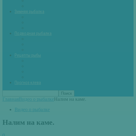
Летняя рыбалка советы
Прикормки и насадки
Зимняя рыбалка
Зимняя рыбалка — общие советы
Зимние насадки, оснастки
Зимние прикормки
Подводная рыбалка
Подводная рыбалка общие советы
Снаряжение для подводной охоты
Оружие для подводной рыбалки
Рецепты рыбы
Салаты с рыбой
Вторые блюда из рыбы
Первые блюда (уха,суп)
Пироги из рыбы
Прогноз клева
Главная
Видео о рыбалке
Налим на каме.
Видео о рыбалке
Налим на каме.
0