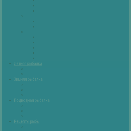
Плотва
Щука
Другие
Полезные советы
Советы и секреты
Самоделки для рыбалки
Экипировка
Костюмы и сапоги
Лодки
Палатки
Эхолоты и другое
Ящики, буры и др
Летняя рыбалка
Летняя рыбалка советы
Прикормки и насадки
Зимняя рыбалка
Зимняя рыбалка — общие советы
Зимние насадки, оснастки
Зимние прикормки
Подводная рыбалка
Подводная рыбалка общие советы
Снаряжение для подводной охоты
Оружие для подводной рыбалки
Рецепты рыбы
Салаты с рыбой