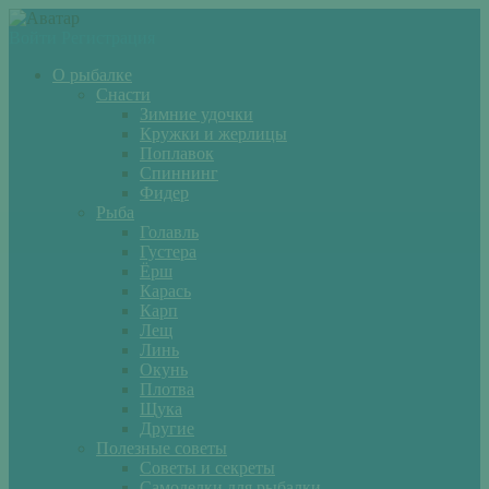
Войти
Регистрация
О рыбалке
Снасти
Зимние удочки
Кружки и жерлицы
Поплавок
Спиннинг
Фидер
Рыба
Голавль
Густера
Ёрш
Карась
Карп
Лещ
Линь
Окунь
Плотва
Щука
Другие
Полезные советы
Советы и секреты
Самоделки для рыбалки