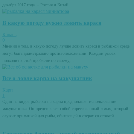
декабря 2017 года. – Россия и Китай...
В какую погоду нужно ловить карася
Карась
0
Мнения о том, в какую погоду лучше ловить карася в рыбацкой среде
могут быть диаметрально противоположными. Каждый рыбак
подходит к этой проблеме по своему,...
Все о ловле карпа на макушатник
Карп
1
Один из видов рыбалки на карпа предполагает использование
макушатника. Он представляет собой спрессованный жмых, который
служит приманкой для рыбы, обитающей в озерах со стоячей...
Саудовская Аравия – новый потенциальный