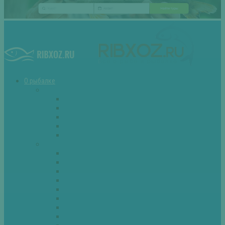
О рыбалке
Снасти
Зимние удочки
Кружки и жерлицы
Поплавок
Спиннинг
Фидер
Рыба
Голавль
Густера
Ёрш
Карась
Карп
Лещ
Линь
Окунь