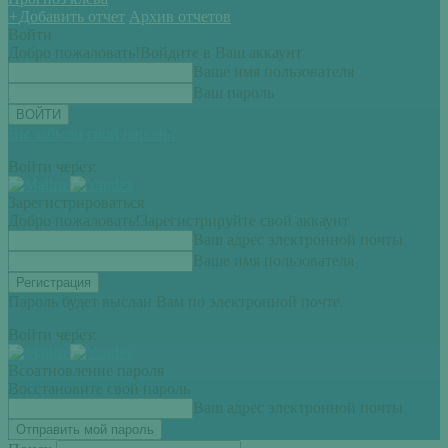
+
Добавить отчет
Архив отчетов
Войти
Добро пожаловать!
Войдите в Ваш аккаунт
Ваше имя пользователя
Ваш пароль
Вы забыли свой пароль?
Войти через:
Зарегистрироваться
Добро пожаловать!
Зарегистрируйте свой аккаунт
Ваш адрес электронной почты
Ваше имя пользователя
Пароль будет выслан Вам по электронной почте.
Войти через:
Всоатновление пароля
Восстановите свой пароль
Ваш адрес электронной почты