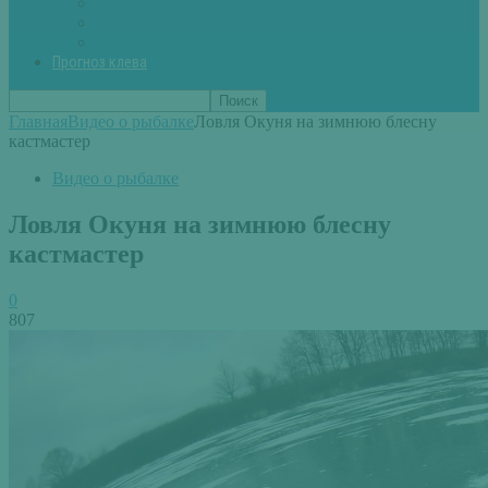
Вторые блюда из рыбы
Первые блюда (уха,суп)
Пироги из рыбы
Прогноз клева
Главная
Видео о рыбалке
Ловля Окуня на зимнюю блесну
кастмастер
Видео о рыбалке
Ловля Окуня на зимнюю блесну
кастмастер
0
807