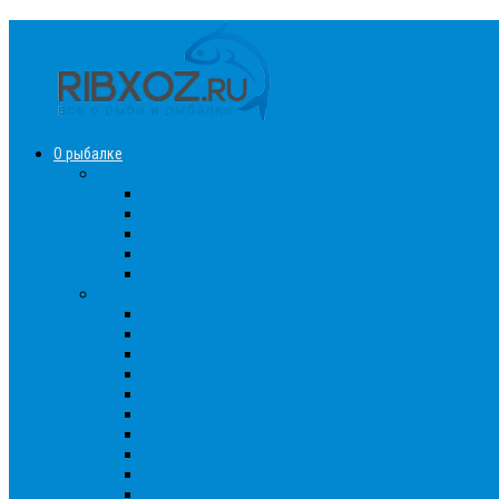
О рыбалке
Снасти
Зимние удочки
Кружки и жерлицы
Поплавок
Спиннинг
Фидер
Рыба
Голавль
Густера
Ёрш
Карась
Карп
Лещ
Линь
Окунь
Плотва
Щука