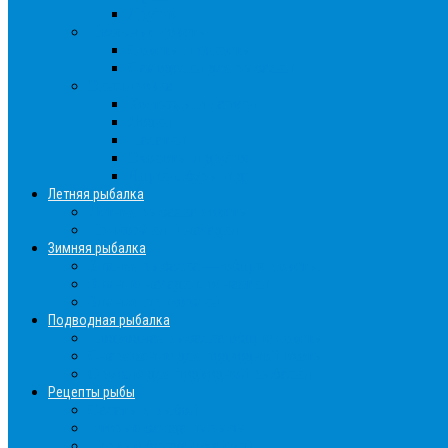
Другие
Полезные советы
Советы и секреты
Самоделки для рыбалки
Экипировка
Костюмы и сапоги
Лодки
Палатки
Эхолоты и другое
Ящики, буры и др
Летняя рыбалка
Летняя рыбалка советы
Прикормки и насадки
Зимняя рыбалка
Зимняя рыбалка — общие советы
Зимние насадки, оснастки
Зимние прикормки
Подводная рыбалка
Подводная рыбалка общие советы
Снаряжение для подводной охоты
Оружие для подводной рыбалки
Рецепты рыбы
Салаты с рыбой
Вторые блюда из рыбы
Первые блюда (уха,суп)