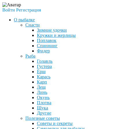
Войти
Регистрация
О рыбалке
Снасти
Зимние удочки
Кружки и жерлицы
Поплавок
Спиннинг
Фидер
Рыба
Голавль
Густера
Ёрш
Карась
Карп
Лещ
Линь
Окунь
Плотва
Щука
Другие
Полезные советы
Советы и секреты
Самоделки для рыбалки