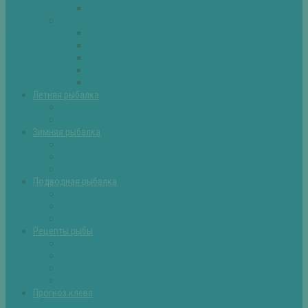
Самоделки для рыбалки
Экипировка
Костюмы и сапоги
Лодки
Палатки
Эхолоты и другое
Ящики, буры и др
Летняя рыбалка
Летняя рыбалка советы
Прикормки и насадки
Зимняя рыбалка
Зимняя рыбалка — общие советы
Зимние насадки, оснастки
Зимние прикормки
Подводная рыбалка
Подводная рыбалка общие советы
Снаряжение для подводной охоты
Оружие для подводной рыбалки
Рецепты рыбы
Салаты с рыбой
Вторые блюда из рыбы
Первые блюда (уха,суп)
Пироги из рыбы
Прогноз клева