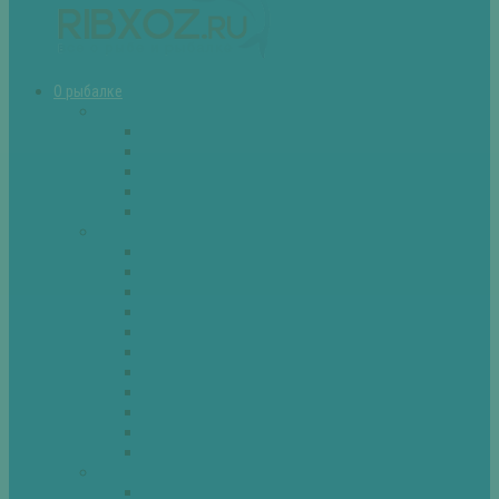
О рыбалке
Снасти
Зимние удочки
Кружки и жерлицы
Поплавок
Спиннинг
Фидер
Рыба
Голавль
Густера
Ёрш
Карась
Карп
Лещ
Линь
Окунь
Плотва
Щука
Другие
Полезные советы
Советы и секреты