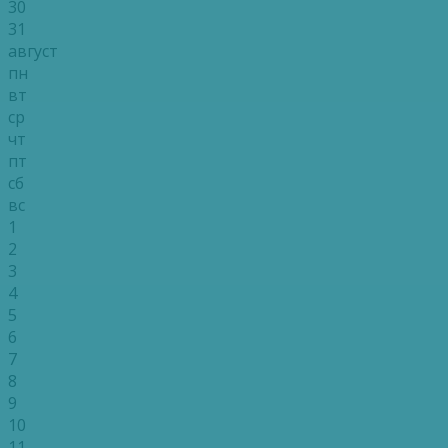
30
31
август
пн
вт
ср
чт
пт
сб
вс
1
2
3
4
5
6
7
8
9
10
11