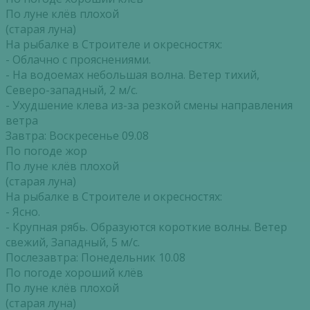
По луне клёв плохой
(старая луна)
На рыбалке в Строителе и окресностях:
- Облачно с прояснениями.
- На водоемах небольшая волна. Ветер тихий,
Северо-западный, 2 м/с.
- Ухудшение клева из-за резкой смены направления
ветра
Завтра: Воскресенье 09.08
По погоде жор
По луне клёв плохой
(старая луна)
На рыбалке в Строителе и окресностях:
- Ясно.
- Крупная рябь. Образуются короткие волны. Ветер
свежий, Западный, 5 м/с.
Послезавтра: Понедельник 10.08
По погоде хороший клёв
По луне клёв плохой
(старая луна)