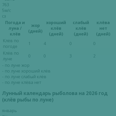
763
5м/с
сз
Погода и
хороший
слабый
клёва
жор
луна /
клёв
клёв
нет
(дней)
клёв
(дней)
(дней)
(дней)
Клёв по
1
4
0
0
погоде
Клёв по
0
0
3
2
луне
- по луне жор
- по луне хороший клёв
- по луне слабый клёв
- по луне клёва нет
Лунный календарь рыболова на 2026 год
(клёв рыбы по луне)
январь