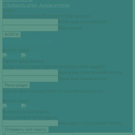
+
Добавить отчет
Архив отчетов
Войти
Добро пожаловать!
Войдите в Ваш аккаунт
Ваше имя пользователя
Ваш пароль
Вы забыли свой пароль?
Войти через:
Зарегистрироваться
Добро пожаловать!
Зарегистрируйте свой аккаунт
Ваш адрес электронной почты
Ваше имя пользователя
Пароль будет выслан Вам по электронной почте.
Войти через:
Всоатновление пароля
Восстановите свой пароль
Ваш адрес электронной почты