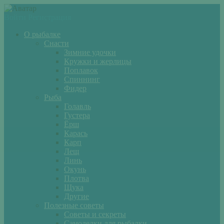
Войти
Регистрация
О рыбалке
Снасти
Зимние удочки
Кружки и жерлицы
Поплавок
Спиннинг
Фидер
Рыба
Голавль
Густера
Ёрш
Карась
Карп
Лещ
Линь
Окунь
Плотва
Щука
Другие
Полезные советы
Советы и секреты
Самоделки для рыбалки