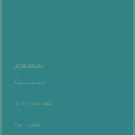
Плотва
Щука
Другие
Полезные советы
Советы и секреты
Самоделки для рыбалки
Экипировка
Костюмы и сапоги
Лодки
Палатки
Эхолоты и другое
Ящики, буры и др
Летняя рыбалка
Летняя рыбалка советы
Прикормки и насадки
Зимняя рыбалка
Зимняя рыбалка — общие советы
Зимние насадки, оснастки
Зимние прикормки
Подводная рыбалка
Подводная рыбалка общие советы
Снаряжение для подводной охоты
Оружие для подводной рыбалки
Рецепты рыбы
Салаты с рыбой