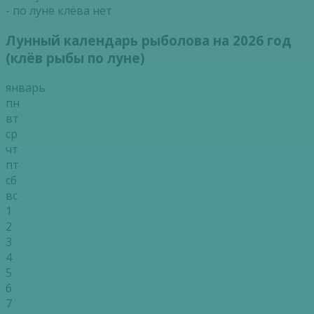
- по луне клёва нет
Лунный календарь рыболова на 2026 год
(клёв рыбы по луне)
январь
пн
вт
ср
чт
пт
сб
вс
1
2
3
4
5
6
7