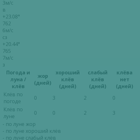
3м/с
в
+23.08°
762
6м/с
сз
+20.44°
765
7м/с
з
Погода и
хороший
слабый
клёва
жор
луна /
клёв
клёв
нет
(дней)
клёв
(дней)
(дней)
(дней)
Клёв по
0
3
2
0
погоде
Клёв по
0
0
2
3
луне
- по луне жор
- по луне хороший клёв
- по луне слабый клёв