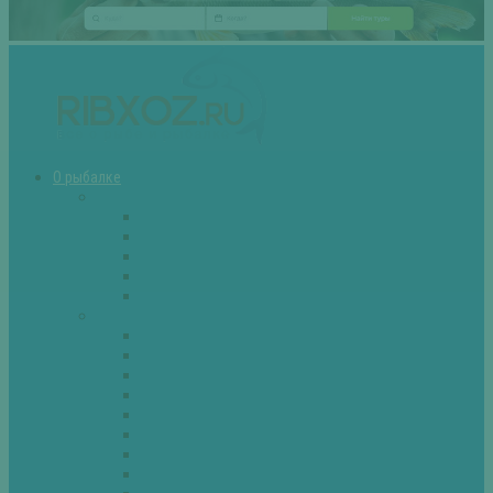
О рыбалке
Снасти
Зимние удочки
Кружки и жерлицы
Поплавок
Спиннинг
Фидер
Рыба
Голавль
Густера
Ёрш
Карась
Карп
Лещ
Линь
Окунь