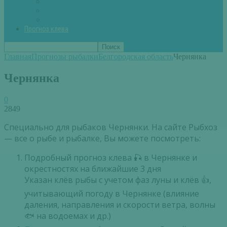
Вторые блюда из рыбы
Первые блюда (уха,суп)
Пироги из рыбы
Прогноз клева
Главная
Прогнозы рыбалки
Белгородская область
Чернянка
Чернянка
0
2849
Специально для рыбаков Чернянки. На сайте Рыбхоз
— все о рыбе и рыбалке, Вы можете посмотреть:
Подробный прогноз клева 🎣 в Чернянке и
окрестностях на ближайшие 3 дня
Указан клёв рыбы с учетом фаз луны и клёв 👍,
учитывающий погоду в Чернянке (влияние
даления, направления и скорости ветра, волны
🐟 на водоемах и др.)