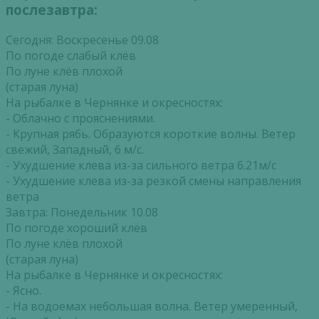
послезавтра:
Сегодня: Воскресенье 09.08
По погоде слабый клёв
По луне клёв плохой
(старая луна)
На рыбалке в Чернянке и окресностях:
- Облачно с прояснениями.
- Крупная рябь. Образуются короткие волны. Ветер
свежий, Западный, 6 м/с.
- Ухудшение клева из-за сильного ветра 6.21м/с
- Ухудшение клева из-за резкой смены направления
ветра
Завтра: Понедельник 10.08
По погоде хороший клёв
По луне клёв плохой
(старая луна)
На рыбалке в Чернянке и окресностях:
- Ясно.
- На водоемах небольшая волна. Ветер умеренный,