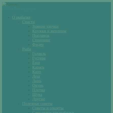
Войти
Регистрация
О рыбалке
Снасти
Зимние удочки
Кружки и жерлицы
Поплавок
Спиннинг
Фидер
Рыба
Голавль
Густера
Ёрш
Карась
Карп
Лещ
Линь
Окунь
Плотва
Щука
Другие
Полезные советы
Советы и секреты
Самоделки для рыбалки