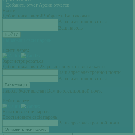
+
Добавить отчет
Архив отчетов
Войти
Добро пожаловать!
Войдите в Ваш аккаунт
Ваше имя пользователя
Ваш пароль
Вы забыли свой пароль?
Войти через:
Зарегистрироваться
Добро пожаловать!
Зарегистрируйте свой аккаунт
Ваш адрес электронной почты
Ваше имя пользователя
Пароль будет выслан Вам по электронной почте.
Войти через:
Всоатновление пароля
Восстановите свой пароль
Ваш адрес электронной почты