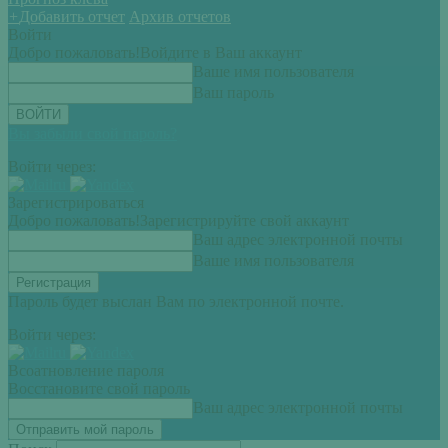
+
Добавить отчет
Архив отчетов
Войти
Добро пожаловать!
Войдите в Ваш аккаунт
Ваше имя пользователя
Ваш пароль
Вы забыли свой пароль?
Войти через:
Зарегистрироваться
Добро пожаловать!
Зарегистрируйте свой аккаунт
Ваш адрес электронной почты
Ваше имя пользователя
Пароль будет выслан Вам по электронной почте.
Войти через:
Всоатновление пароля
Восстановите свой пароль
Ваш адрес электронной почты