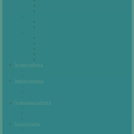
Плотва
Щука
Другие
Полезные советы
Советы и секреты
Самоделки для рыбалки
Экипировка
Костюмы и сапоги
Лодки
Палатки
Эхолоты и другое
Ящики, буры и др
Летняя рыбалка
Летняя рыбалка советы
Прикормки и насадки
Зимняя рыбалка
Зимняя рыбалка — общие советы
Зимние насадки, оснастки
Зимние прикормки
Подводная рыбалка
Подводная рыбалка общие советы
Снаряжение для подводной охоты
Оружие для подводной рыбалки
Рецепты рыбы
Салаты с рыбой