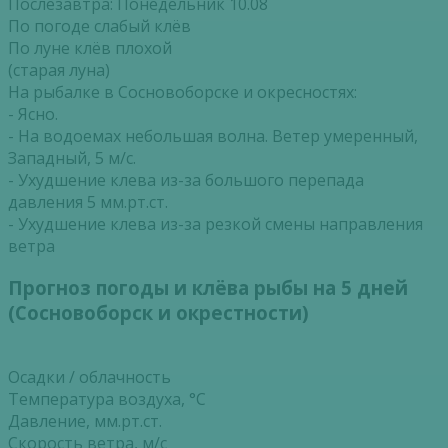
Послезавтра: Понедельник 10.08
По погоде слабый клёв
По луне клёв плохой
(старая луна)
На рыбалке в Сосновоборске и окресностях:
- Ясно.
- На водоемах небольшая волна. Ветер умеренный,
Западный, 5 м/с.
- Ухудшение клева из-за большого перепада
давления 5 мм.рт.ст.
- Ухудшение клева из-за резкой смены направления
ветра
Прогноз погоды и клёва рыбы на 5 дней
(Сосновоборск и окрестности)
Осадки / облачность
Температура воздуха, °С
Давление, мм.рт.ст.
Скорость ветра, м/с