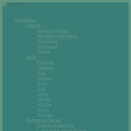
Войти
Регистрация
О рыбалке
Снасти
Зимние удочки
Кружки и жерлицы
Поплавок
Спиннинг
Фидер
Рыба
Голавль
Густера
Ёрш
Карась
Карп
Лещ
Линь
Окунь
Плотва
Щука
Другие
Полезные советы
Советы и секреты
Самоделки для рыбалки