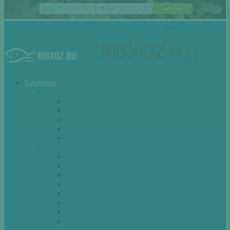
О рыбалке
Снасти
Зимние удочки
Кружки и жерлицы
Поплавок
Спиннинг
Фидер
Рыба
Голавль
Густера
Ёрш
Карась
Карп
Лещ
Линь
Окунь