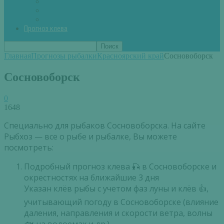
Вторые блюда из рыбы
Первые блюда (уха,суп)
Пироги из рыбы
Прогноз клева
Главная
Прогнозы рыбалки
Красноярский край
Сосновоборск
Сосновоборск
0
1648
Специально для рыбаков Сосновоборска. На сайте
Рыбхоз — все о рыбе и рыбалке, Вы можете
посмотреть:
Подробный прогноз клева 🎣 в Сосновоборске и
окрестностях на ближайшие 3 дня
Указан клёв рыбы с учетом фаз луны и клёв 👍,
учитывающий погоду в Сосновоборске (влияние
даления, направления и скорости ветра, волны