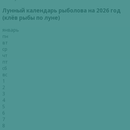
Лунный календарь рыболова на 2026 год
(клёв рыбы по луне)
январь
пн
вт
ср
чт
пт
сб
вс
1
2
3
4
5
6
7
8