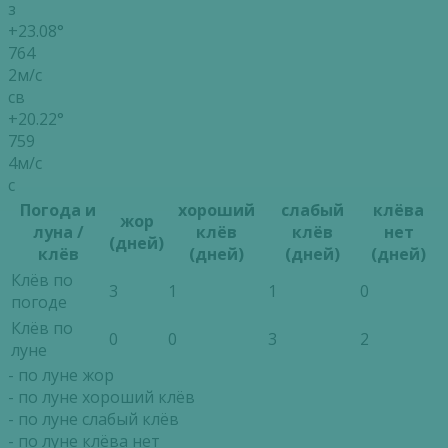
з
+23.08°
764
2м/с
св
+20.22°
759
4м/с
с
Погода и
хороший
слабый
клёва
жор
луна /
клёв
клёв
нет
(дней)
клёв
(дней)
(дней)
(дней)
Клёв по
3
1
1
0
погоде
Клёв по
0
0
3
2
луне
- по луне жор
- по луне хороший клёв
- по луне слабый клёв
- по луне клёва нет