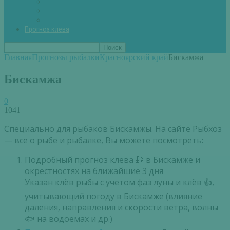
Вторые блюда из рыбы
Первые блюда (уха,суп)
Пироги из рыбы
Прогноз клева
Главная
Прогнозы рыбалки
Красноярский край
Бискамжа
Бискамжа
0
1041
Специально для рыбаков Бискамжы. На сайте Рыбхоз
— все о рыбе и рыбалке, Вы можете посмотреть:
Подробный прогноз клева 🎣 в Бискамже и
окрестностях на ближайшие 3 дня
Указан клёв рыбы с учетом фаз луны и клёв 👍,
учитывающий погоду в Бискамже (влияние
даления, направления и скорости ветра, волны
🐟 на водоемах и др.)