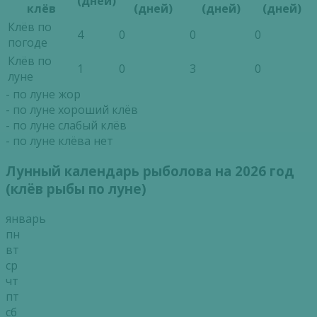
(дней)
клёв
(дней)
(дней)
(дней)
Клёв по
4
0
0
0
погоде
Клёв по
1
0
3
0
луне
- по луне жор
- по луне хороший клёв
- по луне слабый клёв
- по луне клёва нет
Лунный календарь рыболова на 2026 год
(клёв рыбы по луне)
январь
пн
вт
ср
чт
пт
сб