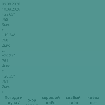
09.08.2026
10.08.2026
+22.65°
758
3м/с
с
+19.34°
760
2м/с
сз
+20.27°
761
4м/с
с
+20.35°
761
2м/с
с
Погода и
хороший
слабый
клёва
жор
луна /
клёв
клёв
нет