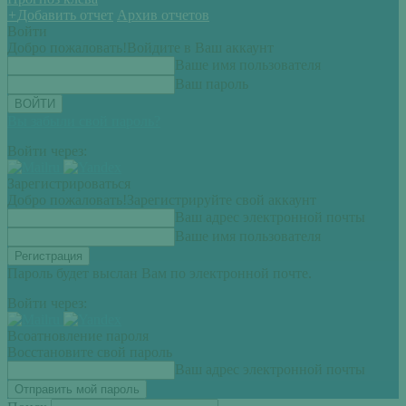
+
Добавить отчет
Архив отчетов
Войти
Добро пожаловать!
Войдите в Ваш аккаунт
Ваше имя пользователя
Ваш пароль
Вы забыли свой пароль?
Войти через:
Зарегистрироваться
Добро пожаловать!
Зарегистрируйте свой аккаунт
Ваш адрес электронной почты
Ваше имя пользователя
Пароль будет выслан Вам по электронной почте.
Войти через:
Всоатновление пароля
Восстановите свой пароль
Ваш адрес электронной почты