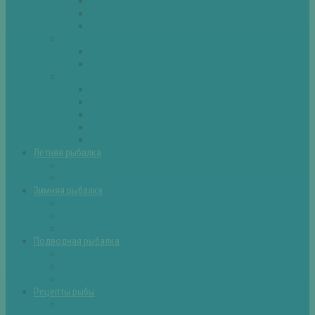
Плотва
Щука
Другие
Полезные советы
Советы и секреты
Самоделки для рыбалки
Экипировка
Костюмы и сапоги
Лодки
Палатки
Эхолоты и другое
Ящики, буры и др
Летняя рыбалка
Летняя рыбалка советы
Прикормки и насадки
Зимняя рыбалка
Зимняя рыбалка — общие советы
Зимние насадки, оснастки
Зимние прикормки
Подводная рыбалка
Подводная рыбалка общие советы
Снаряжение для подводной охоты
Оружие для подводной рыбалки
Рецепты рыбы
Салаты с рыбой