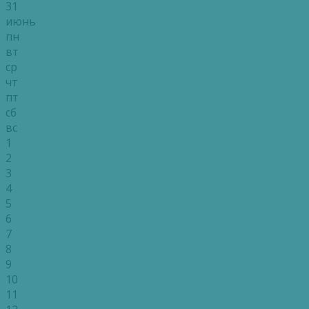
31
июнь
пн
вт
ср
чт
пт
сб
вс
1
2
3
4
5
6
7
8
9
10
11