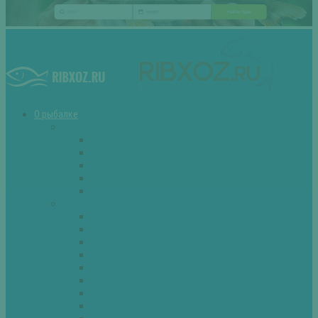
О рыбалке
Снасти
Зимние удочки
Кружки и жерлицы
Поплавок
Спиннинг
Фидер
Рыба
Голавль
Густера
Ёрш
Карась
Карп
Лещ
Линь
Окунь