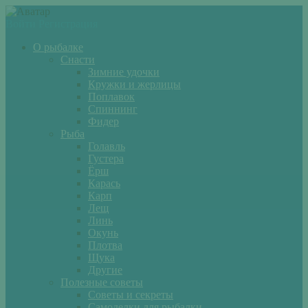
Войти
Регистрация
О рыбалке
Снасти
Зимние удочки
Кружки и жерлицы
Поплавок
Спиннинг
Фидер
Рыба
Голавль
Густера
Ёрш
Карась
Карп
Лещ
Линь
Окунь
Плотва
Щука
Другие
Полезные советы
Советы и секреты
Самоделки для рыбалки