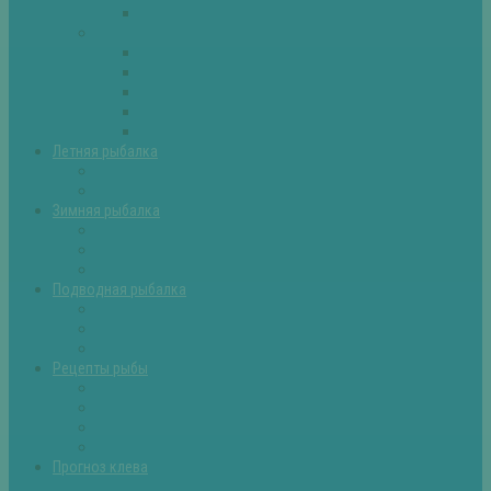
Самоделки для рыбалки
Экипировка
Костюмы и сапоги
Лодки
Палатки
Эхолоты и другое
Ящики, буры и др
Летняя рыбалка
Летняя рыбалка советы
Прикормки и насадки
Зимняя рыбалка
Зимняя рыбалка — общие советы
Зимние насадки, оснастки
Зимние прикормки
Подводная рыбалка
Подводная рыбалка общие советы
Снаряжение для подводной охоты
Оружие для подводной рыбалки
Рецепты рыбы
Салаты с рыбой
Вторые блюда из рыбы
Первые блюда (уха,суп)
Пироги из рыбы
Прогноз клева