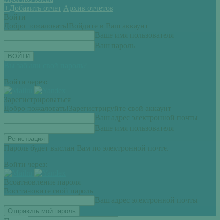
+
Добавить отчет
Архив отчетов
Войти
Добро пожаловать!
Войдите в Ваш аккаунт
Ваше имя пользователя
Ваш пароль
Вы забыли свой пароль?
Войти через:
Зарегистрироваться
Добро пожаловать!
Зарегистрируйте свой аккаунт
Ваш адрес электронной почты
Ваше имя пользователя
Пароль будет выслан Вам по электронной почте.
Войти через:
Всоатновление пароля
Восстановите свой пароль
Ваш адрес электронной почты