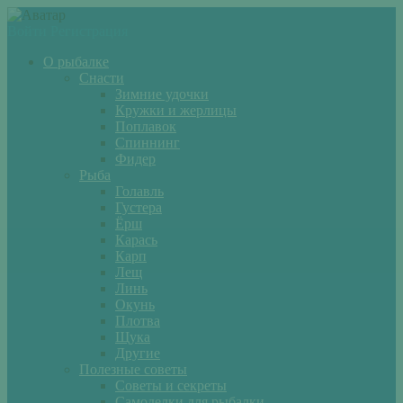
Войти
Регистрация
О рыбалке
Снасти
Зимние удочки
Кружки и жерлицы
Поплавок
Спиннинг
Фидер
Рыба
Голавль
Густера
Ёрш
Карась
Карп
Лещ
Линь
Окунь
Плотва
Щука
Другие
Полезные советы
Советы и секреты
Самоделки для рыбалки