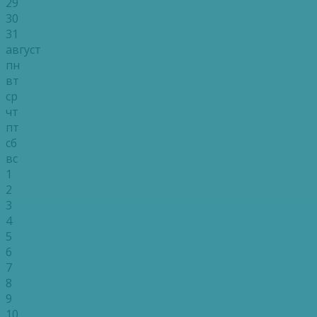
29
30
31
август
пн
вт
ср
чт
пт
сб
вс
1
2
3
4
5
6
7
8
9
10