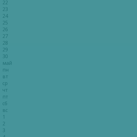
22
23
24
25
26
27
28
29
30
май
пн
вт
ср
чт
пт
сб
вс
1
2
3