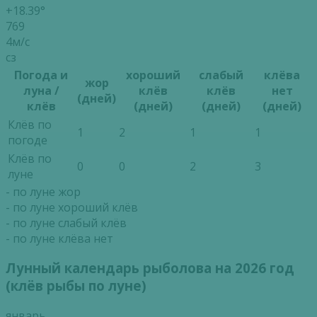
+18.39°
769
4м/с
сз
Погода и
хороший
слабый
клёва
жор
луна /
клёв
клёв
нет
(дней)
клёв
(дней)
(дней)
(дней)
Клёв по
1
2
1
1
погоде
Клёв по
0
0
2
3
луне
- по луне жор
- по луне хороший клёв
- по луне слабый клёв
- по луне клёва нет
Лунный календарь рыболова на 2026 год
(клёв рыбы по луне)
январь