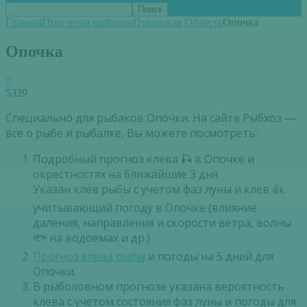
Главная
Прогнозы рыбалки
Псковская Область
Опочка
Опочка
0
5329
Специально для рыбаков Опочки. На сайте Рыбхоз —
все о рыбе и рыбалке, Вы можете посмотреть:
Подробный прогноз клева 🎣 в Опочке и
окрестностях на ближайшие 3 дня
Указан клёв рыбы с учетом фаз луны и клёв 👍,
учитывающий погоду в Опочке (влияние
даления, направления и скорости ветра, волны
🐟 на водоемах и др.)
Прогноз клева рыбы
и погоды на 5 дней для
Опочки.
В рыболовном прогнозе указана вероятность
клёва с учетом состояния фаз луны и погоды для