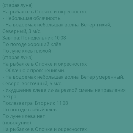
(старая луна)
На рыбалке в Опочке и окресностях:
- Небольшая облачность.
- На водоемах небольшая волна. Ветер тихий,
Северный, 3 м/с.
Завтра: Понедельник 10.08
По погоде хороший клёв
По луне клёв плохой
(старая луна)
На рыбалке в Опочке и окресностях:
- Облачно с прояснениями.
- На водоемах небольшая волна. Ветер умеренный,
Северо-восточный, 5 м/с.
- Ухудшение клева из-за резкой смены направления
ветра
Послезавтра: Вторник 11.08
По погоде слабый клёв
По луне клёва нет
(новолуние)
На рыбалке в Опочке и окресностях: