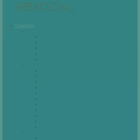
О рыбалке
Снасти
Зимние удочки
Кружки и жерлицы
Поплавок
Спиннинг
Фидер
Рыба
Голавль
Густера
Ёрш
Карась
Карп
Лещ
Линь
Окунь
Плотва
Щука
Другие
Полезные советы
Советы и секреты