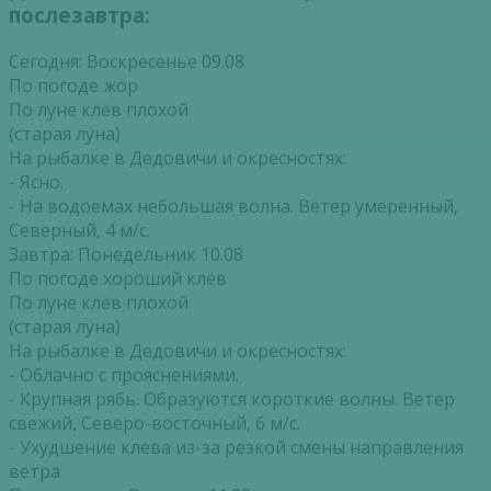
послезавтра:
Сегодня: Воскресенье 09.08
По погоде жор
По луне клёв плохой
(старая луна)
На рыбалке в Дедовичи и окресностях:
- Ясно.
- На водоемах небольшая волна. Ветер умеренный,
Северный, 4 м/с.
Завтра: Понедельник 10.08
По погоде хороший клёв
По луне клёв плохой
(старая луна)
На рыбалке в Дедовичи и окресностях:
- Облачно с прояснениями.
- Крупная рябь. Образуются короткие волны. Ветер
свежий, Северо-восточный, 6 м/с.
- Ухудшение клева из-за резкой смены направления
ветра