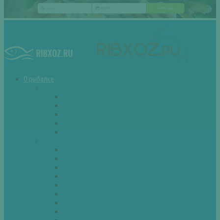
О рыбалке
Снасти
Зимние удочки
Кружки и жерлицы
Поплавок
Спиннинг
Фидер
Рыба
Голавль
Густера
Ёрш
Карась
Карп
Лещ
Линь
Окунь