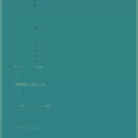
Плотва
Щука
Другие
Полезные советы
Советы и секреты
Самоделки для рыбалки
Экипировка
Костюмы и сапоги
Лодки
Палатки
Эхолоты и другое
Ящики, буры и др
Летняя рыбалка
Летняя рыбалка советы
Прикормки и насадки
Зимняя рыбалка
Зимняя рыбалка — общие советы
Зимние насадки, оснастки
Зимние прикормки
Подводная рыбалка
Подводная рыбалка общие советы
Снаряжение для подводной охоты
Оружие для подводной рыбалки
Рецепты рыбы
Салаты с рыбой