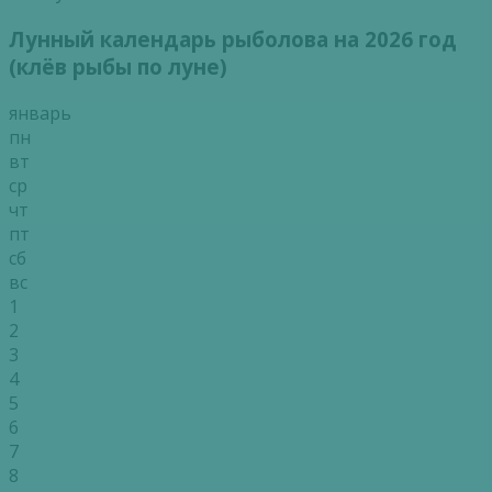
Лунный календарь рыболова на 2026 год
(клёв рыбы по луне)
январь
пн
вт
ср
чт
пт
сб
вс
1
2
3
4
5
6
7
8