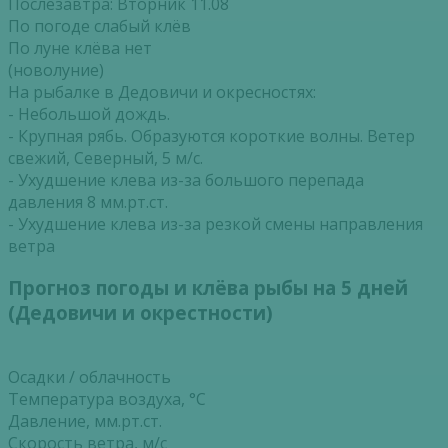
Послезавтра: Вторник 11.08
По погоде слабый клёв
По луне клёва нет
(новолуние)
На рыбалке в Дедовичи и окресностях:
- Небольшой дождь.
- Крупная рябь. Образуются короткие волны. Ветер
свежий, Северный, 5 м/с.
- Ухудшение клева из-за большого перепада
давления 8 мм.рт.ст.
- Ухудшение клева из-за резкой смены направления
ветра
Прогноз погоды и клёва рыбы на 5 дней
(Дедовичи и окрестности)
Осадки / облачность
Температура воздуха, °С
Давление, мм.рт.ст.
Скорость ветра, м/с