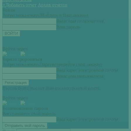
+
Добавить отчет
Архив отчетов
Войти
Добро пожаловать!
Войдите в Ваш аккаунт
Ваше имя пользователя
Ваш пароль
Вы забыли свой пароль?
Войти через:
Зарегистрироваться
Добро пожаловать!
Зарегистрируйте свой аккаунт
Ваш адрес электронной почты
Ваше имя пользователя
Пароль будет выслан Вам по электронной почте.
Войти через:
Всоатновление пароля
Восстановите свой пароль
Ваш адрес электронной почты