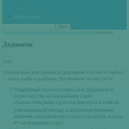
Вторые блюда из рыбы
Первые блюда (уха,суп)
Пироги из рыбы
Прогноз клева
Главная
Прогнозы рыбалки
Псковская Область
Дедовичи
Дедовичи
0
3393
Специально для рыбаков Дедовичи. На сайте Рыбхоз
— все о рыбе и рыбалке, Вы можете посмотреть:
Подробный прогноз клева 🎣 в Дедовичи и
окрестностях на ближайшие 3 дня
Указан клёв рыбы с учетом фаз луны и клёв 👍,
учитывающий погоду в Дедовичи (влияние
даления, направления и скорости ветра, волны
🐟 на водоемах и др.)