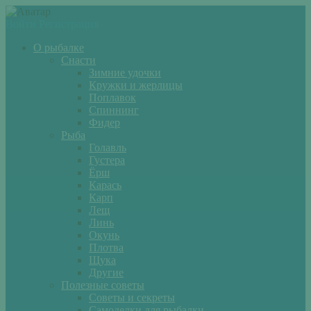
Войти
Регистрация
О рыбалке
Снасти
Зимние удочки
Кружки и жерлицы
Поплавок
Спиннинг
Фидер
Рыба
Голавль
Густера
Ёрш
Карась
Карп
Лещ
Линь
Окунь
Плотва
Щука
Другие
Полезные советы
Советы и секреты
Самоделки для рыбалки