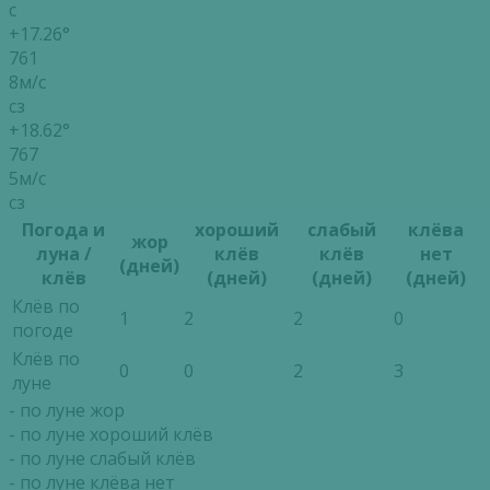
с
+17.26°
761
8м/с
сз
+18.62°
767
5м/с
сз
Погода и
хороший
слабый
клёва
жор
луна /
клёв
клёв
нет
(дней)
клёв
(дней)
(дней)
(дней)
Клёв по
1
2
2
0
погоде
Клёв по
0
0
2
3
луне
- по луне жор
- по луне хороший клёв
- по луне слабый клёв
- по луне клёва нет