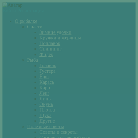
Войти
Регистрация
О рыбалке
Снасти
Зимние удочки
Кружки и жерлицы
Поплавок
Спиннинг
Фидер
Рыба
Голавль
Густера
Ёрш
Карась
Карп
Лещ
Линь
Окунь
Плотва
Щука
Другие
Полезные советы
Советы и секреты
Самоделки для рыбалки