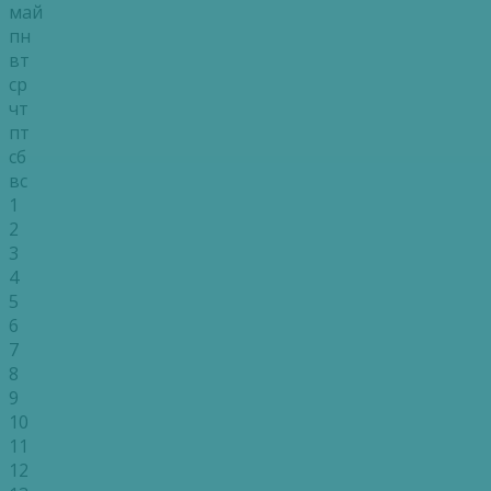
май
пн
вт
ср
чт
пт
сб
вс
1
2
3
4
5
6
7
8
9
10
11
12