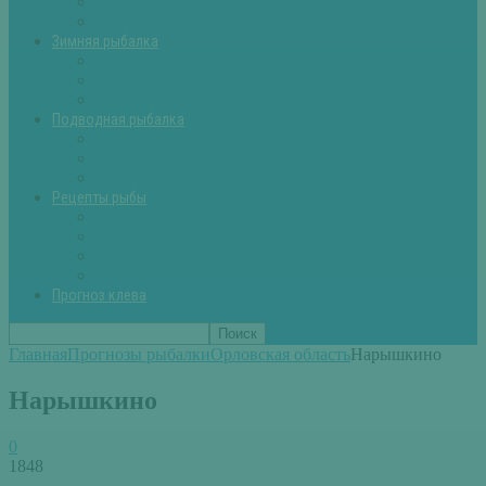
Летняя рыбалка советы
Прикормки и насадки
Зимняя рыбалка
Зимняя рыбалка — общие советы
Зимние насадки, оснастки
Зимние прикормки
Подводная рыбалка
Подводная рыбалка общие советы
Снаряжение для подводной охоты
Оружие для подводной рыбалки
Рецепты рыбы
Салаты с рыбой
Вторые блюда из рыбы
Первые блюда (уха,суп)
Пироги из рыбы
Прогноз клева
Главная
Прогнозы рыбалки
Орловская область
Нарышкино
Нарышкино
0
1848