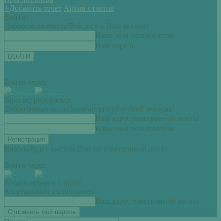
+
Добавить отчет
Архив отчетов
Войти
Добро пожаловать!
Войдите в Ваш аккаунт
Ваше имя пользователя
Ваш пароль
Вы забыли свой пароль?
Войти через:
Зарегистрироваться
Добро пожаловать!
Зарегистрируйте свой аккаунт
Ваш адрес электронной почты
Ваше имя пользователя
Пароль будет выслан Вам по электронной почте.
Войти через:
Всоатновление пароля
Восстановите свой пароль
Ваш адрес электронной почты