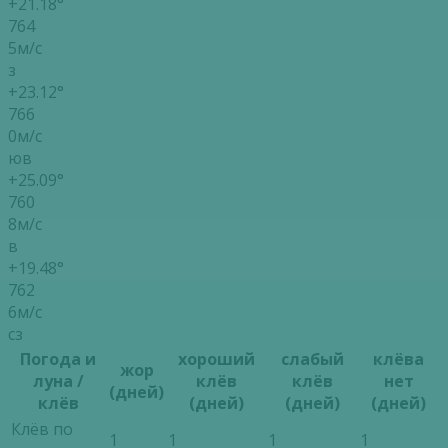
+21.18°
764
5м/с
з
+23.12°
766
0м/с
юв
+25.09°
760
8м/с
в
+19.48°
762
6м/с
сз
Погода и
хороший
слабый
клёва
жор
луна /
клёв
клёв
нет
(дней)
клёв
(дней)
(дней)
(дней)
Клёв по
1
1
1
1