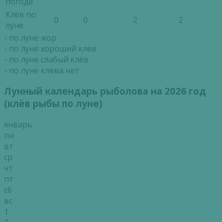
погоде
Клёв по
0
0
2
2
луне
- по луне жор
- по луне хороший клёв
- по луне слабый клёв
- по луне клёва нет
Лунный календарь рыболова на 2026 год
(клёв рыбы по луне)
январь
пн
вт
ср
чт
пт
сб
вс
1