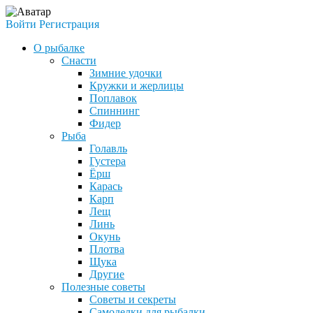
Войти
Регистрация
О рыбалке
Снасти
Зимние удочки
Кружки и жерлицы
Поплавок
Спиннинг
Фидер
Рыба
Голавль
Густера
Ёрш
Карась
Карп
Лещ
Линь
Окунь
Плотва
Щука
Другие
Полезные советы
Советы и секреты
Самоделки для рыбалки