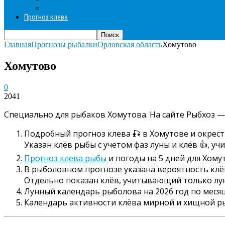
Пироги из рыбы
Прогноз клева
Главная
Прогнозы рыбалки
Орловская область
Хомутово
Хомутово
0
2041
Специально для рыбаков Хомутова. На сайте Рыбхоз —
Подробный прогноз клева 🎣 в Хомутове и окрест
Указан клёв рыбы с учетом фаз луны и клёв 👍, у
Прогноз клева рыбы
и погоды на 5 дней для Хому
В рыболовном прогнозе указана вероятность клёва
Отдельно показан клёв, учитывающий только луну
Лунный календарь рыболова на 2026 год по месяц
Календарь активности клёва мирной и хищной р