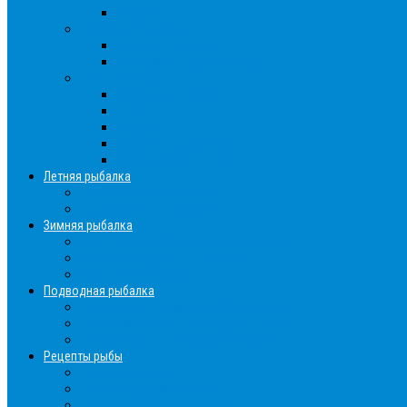
Другие
Полезные советы
Советы и секреты
Самоделки для рыбалки
Экипировка
Костюмы и сапоги
Лодки
Палатки
Эхолоты и другое
Ящики, буры и др
Летняя рыбалка
Летняя рыбалка советы
Прикормки и насадки
Зимняя рыбалка
Зимняя рыбалка — общие советы
Зимние насадки, оснастки
Зимние прикормки
Подводная рыбалка
Подводная рыбалка общие советы
Снаряжение для подводной охоты
Оружие для подводной рыбалки
Рецепты рыбы
Салаты с рыбой
Вторые блюда из рыбы
Первые блюда (уха,суп)