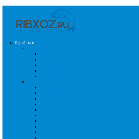
О рыбалке
Снасти
Зимние удочки
Кружки и жерлицы
Поплавок
Спиннинг
Фидер
Рыба
Голавль
Густера
Ёрш
Карась
Карп
Лещ
Линь
Окунь
Плотва
Щука